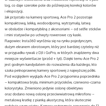
log, co daje szerokie pole do późniejszej korekcji kolorów
i ekspozycji.
Jak przystało na kamerę sportową, Ace Pro 2 pozostaje
kompaktową, lekką, wodoodporną, wytrzymałą, łatwą
w obsłudze i kompatybilną z akcesoriami – od selfie sticków
i mini statywów po uchwyty rowerowe czy kaski.
Flagowiec Insta360 wyróżnia się na rynku pojedynczym,
dużym ekranem obrotowym, który jest bardziej czytelny niż
w przypadku rywali z DJI i GoPro, w których znajdziemy dwa
mniejsze wyświetlacze (przód + tył). Dzięki temu Ace Pro 2
jest godnym kandydatem do rozważenia dla każdego, kto
szuka pełnoprawnej kamery sportowej z najwyższej półki.
Pod względem wyglądu Ace Pro 2 przypomina poprzednika
– kompaktowa bryła, minimum przycisków, czerwono-czarna
kolorystyka. Zmieniono jedynie osłonę obiektywu
oraz dodano nową osłonę przeciwwiatrową mikrofonu –
metalową kratkę z pianką akustyczną, która skutecznie
redukuje szum wiatru. Kamera wytrzymuje zanurzenie do 12