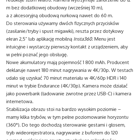
m bez dodatkowej obudowy (wcześniej 10 m),
a z akcesoryjną obudową nurkową nawet do 60 m.
Do sterowania używamy dwóch fizycznych przycisków
(zasilanie/tryby i spust migawki), reszta przez dotykowy
ekran 2,5” lub aplikację mobilną
Insta360
. Menu jest
intuicyjne i wystarczy pierwszy kontakt z urządzeniem, aby
w pełni poznać jego obsługę.
Nowe akumulatory mają pojemność 1 800 mAh. Producent
deklaruje nawet 180 minut nagrywania w 4K/30p. W testach
udało się uzyskać 70 minut materiału w 4K/60p HDR i 140
minut w trybie Endurance (4K/30p). Kamera może działać
jako powerbank (ładowanie zwrotne przez USB-C) i kamera
internetowa.
Stabilizacja obrazu stoi na bardzo wysokim poziomie –
mamy kilka trybów, w tym pełne poziomowanie horyzontu
(360°). Do tego dochodzą sterowanie gestami i głosem,
tryb wideorejestratora, nagrywanie z buforem do 120