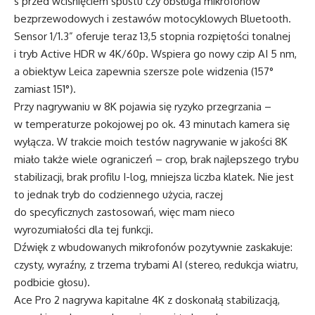
s przed wciśnięciem spustu czy obsługa mikrofonów
bezprzewodowych i zestawów motocyklowych Bluetooth.
Sensor 1/1.3” oferuje teraz 13,5 stopnia rozpiętości tonalnej
i tryb Active HDR w 4K/60p. Wspiera go nowy czip AI 5 nm,
a obiektyw Leica zapewnia szersze pole widzenia (157°
zamiast 151°).
Przy nagrywaniu w 8K pojawia się ryzyko przegrzania –
w temperaturze pokojowej po ok. 43 minutach kamera się
wyłącza. W trakcie moich testów nagrywanie w jakości 8K
miało także wiele ograniczeń – crop, brak najlepszego trybu
stabilizacji, brak profilu I-log, mniejsza liczba klatek. Nie jest
to jednak tryb do codziennego użycia, raczej
do specyficznych zastosowań, więc mam nieco
wyrozumiałości dla tej funkcji.
Dźwięk z wbudowanych mikrofonów pozytywnie zaskakuje:
czysty, wyraźny, z trzema trybami AI (stereo, redukcja wiatru,
podbicie głosu).
Ace Pro 2 nagrywa kapitalne 4K z doskonałą stabilizacją,