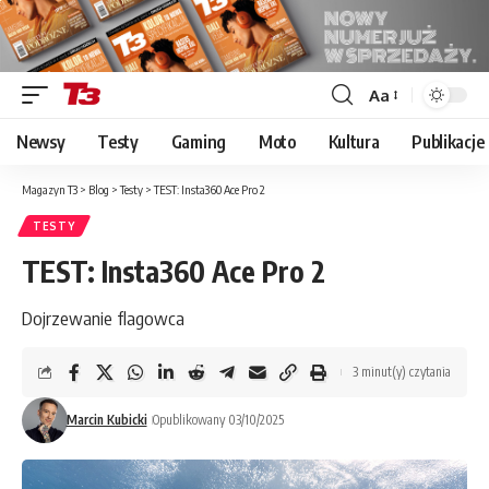
Aa
Font
Resizer
Newsy
Testy
Gaming
Moto
Kultura
Publikacje
Magazyn T3
>
Blog
>
Testy
>
TEST: Insta360 Ace Pro 2
TESTY
TEST: Insta360 Ace Pro 2
Dojrzewanie flagowca
3 minut(y) czytania
Marcin Kubicki
Opublikowany 03/10/2025