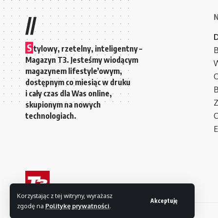
//
S
tylowy, rzetelny, inteligentny –
B
Magazyn T3. Jesteśmy wiodącym
W
magazynem lifestyle’owym,
C
dostępnym co miesiąc w druku
i cały czas dla Was online,
Z
skupionym na nowych
technologiach.
C
E
Korzystając z tej witryny, wyrażasz
Akceptuję
zgodę na
Politykę prywatności
.
© 2007-2026