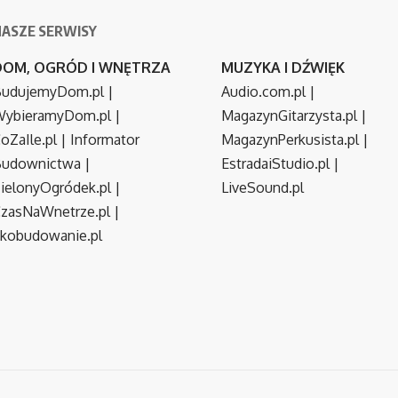
NASZE SERWISY
DOM, OGRÓD I WNĘTRZA
MUZYKA I DŹWIĘK
udujemyDom.pl
|
Audio.com.pl
|
ybieramyDom.pl
|
MagazynGitarzysta.pl
|
oZaIle.pl
|
Informator
MagazynPerkusista.pl
|
Budownictwa
|
EstradaiStudio.pl
|
ielonyOgródek.pl
|
LiveSound.pl
zasNaWnetrze.pl
|
kobudowanie.pl