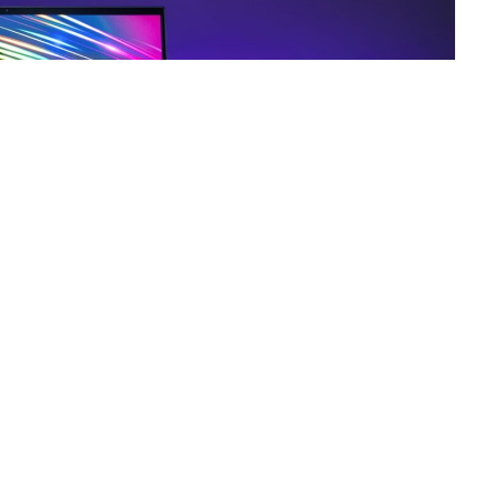
aśnie doczekał się nowej edycji. W porównaniu
iele, ale znacząco poprawiają one wydajność