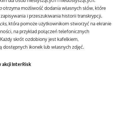
kim dla osób niesłyszących i niedosłyszących.
o
otrzyma możliwość dodania własnych słów, które
apisywania i przeszukiwania historii transkrypcji.
ocks
, która pomoże użytkownikom stworzyć na ekranie
ości, na przykład połączeń telefonicznych
 Każdy skrót ozdobiony jest kafelkiem,
dostępnych ikonek lub własnych zdjęć.
kcji InterRisk