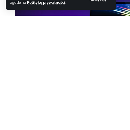
zgodę na
Politykę prywatności
.
Najpotężniejszy laptop gamingowy od Razera wł
do tej poprzedniej zmian jest stosunkowo niew