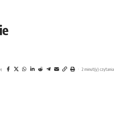
ie
2 minut(y) czytania
ię