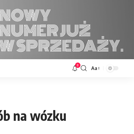
8
Aa
Font
Resizer
sób na wózku