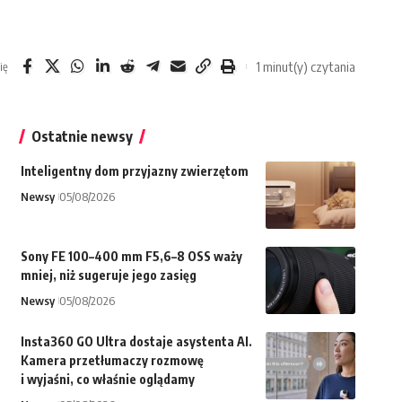
1 minut(y) czytania
ię
Ostatnie newsy
Inteligentny dom przyjazny zwierzętom
Newsy
05/08/2026
Sony FE 100–400 mm F5,6–8 OSS waży
mniej, niż sugeruje jego zasięg
Newsy
05/08/2026
Insta360 GO Ultra dostaje asystenta AI.
Kamera przetłumaczy rozmowę
i wyjaśni, co właśnie oglądamy