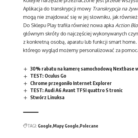
Kolejne narzędzie przeznaczone jest przede wszyst
Aplikacja do transkrypcji mowy
Transkrypcja na żyw
mogą nie znajdować się w jej słowniku, jak również z
Do Sklepu Play trafiła również nowa apka
Action Bl
głównym skróty do najczęściej wykonywanych czynn
z konkretną osobą, aparatu lub funkcji smart home.
którego wygląd możemy personalizować za pomocą 
30% rabatu na kamerę samochodową Nextbase w a
TEST: Oculus Go
Chrome przegoniło Internet Explorer
TEST: Audi A6 Avant TFSI quattro S tronic
Stwórz Linuksa
TAGI:
Google
Mapy Google
Polecane