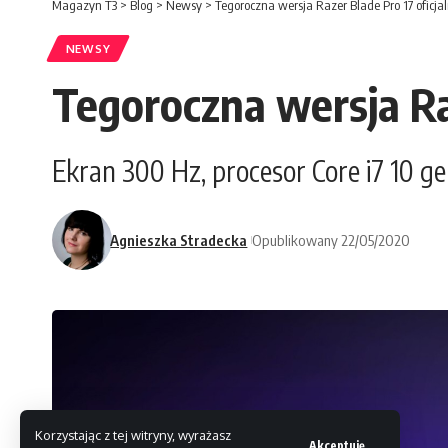
Magazyn T3
>
Blog
>
Newsy
>
Tegoroczna wersja Razer Blade Pro 17 oficjal
NEWSY
Tegoroczna wersja Raz
Ekran 300 Hz, procesor Core i7 10 g
Agnieszka Stradecka
Opublikowany 22/05/2020
Korzystając z tej witryny, wyrażasz
Akceptuję