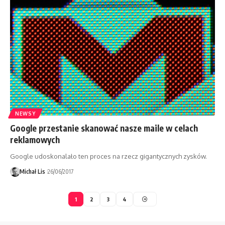
NEWSY
Google przestanie skanować nasze maile w celach
reklamowych
Google udoskonalało ten proces na rzecz gigantycznych zysków.
Michał Lis
26/06/2017
1
2
3
4