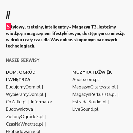
//
S
tylowy, rzetelny, inteligentny – Magazyn T3. Jesteśmy
wiodącym magazynem lifestyle’owym, dostępnym co miesiąc
w druku i cały czas dla Was online, skupionym na nowych
technologiach.
NASZE SERWISY
DOM, OGRÓD
MUZYKA I DŹWIĘK
I WNĘTRZA
Audio.com.pl
|
BudujemyDom.pl
|
MagazynGitarzysta.pl
|
WybieramyDom.pl
|
MagazynPerkusista.pl
|
CoZaIle.pl
|
Informator
EstradaiStudio.pl
|
Budownictwa
|
LiveSound.pl
ZielonyOgródek.pl
|
CzasNaWnetrze.pl
|
Ekobudowanie.pl