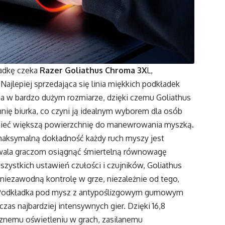
ładkę czeka
Razer Goliathus Chroma 3X
L,
ajlepiej sprzedająca się linia miękkich podkładek
a w bardzo dużym rozmiarze, dzięki czemu Goliathus
ię biurka, co czyni ją idealnym wyborem dla osób
ą mieć większą powierzchnię do manewrowania myszką.
 maksymalną dokładność każdy ruch myszy jest
zwala graczom osiągnąć śmiertelną równowagę
zystkich ustawień czułości i czujników, Goliathus
niezawodną kontrolę w grze, niezależnie od tego,
. Podkładka pod mysz z antypoślizgowym gumowym
s najbardziej intensywnych gier. Dzięki 16,8
znemu oświetleniu w grach, zasilanemu