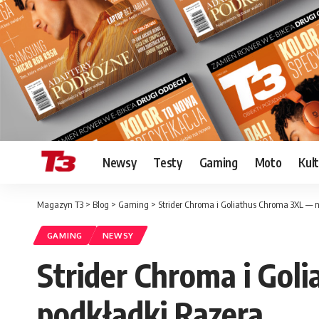
Newsy
Testy
Gaming
Moto
Kul
Magazyn T3
>
Blog
>
Gaming
>
Strider Chroma i Goliathus Chroma 3XL —
GAMING
NEWSY
Strider Chroma i Go
podkładki Razera