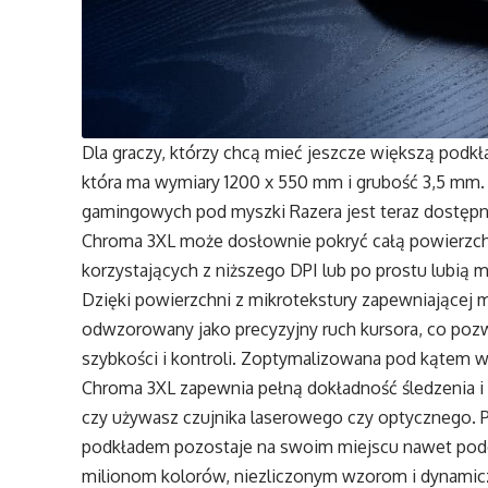
Dla graczy, którzy chcą mieć jeszcze większą podk
która ma wymiary 1200 x 550 mm i grubość 3,5 mm. N
gamingowych pod myszki Razera jest teraz dostępn
Chroma 3XL może dosłownie pokryć całą powierzchn
korzystających z niższego DPI lub po prostu lubi
Dzięki powierzchni z mikrotekstury zapewniającej
odwzorowany jako precyzyjny ruch kursora, co po
szybkości i kontroli. Zoptymalizowana pod kątem ws
Chroma 3XL zapewnia pełną dokładność śledzenia i 
czy używasz czujnika laserowego czy optycznego
podkładem pozostaje na swoim miejscu nawet podcza
milionom kolorów, niezliczonym wzorom i dynamic