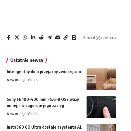
3 minut(y) czytania
ię
Ostatnie newsy
Inteligentny dom przyjazny zwierzętom
Newsy
05/08/2026
Sony FE 100–400 mm F5,6–8 OSS waży
mniej, niż sugeruje jego zasięg
Newsy
05/08/2026
Insta360 GO Ultra dostaje asystenta AI.