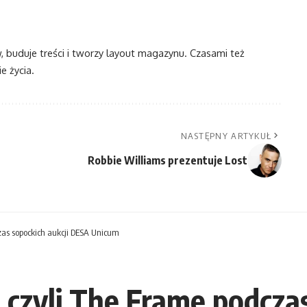
w, buduje treści i tworzy layout magazynu. Czasami też
e życia.
NASTĘPNY ARTYKUŁ
Robbie Williams prezentuje Lost
zas sopockich aukcji DESA Unicum
 czyli The Frame podczas