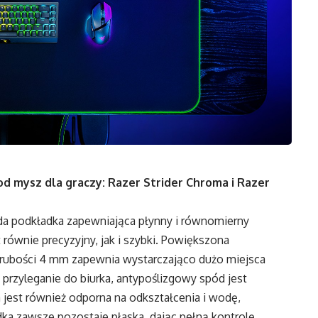
od mysz dla graczy: Razer Strider Chroma i Razer
a podkładka zapewniająca płynny i równomierny
t równie precyzyjny, jak i szybki. Powiększona
rubości 4 mm zapewnia wystarczająco dużo miejsca
e przyleganie do biurka, antypoślizgowy spód jest
st również odporna na odkształcenia i wodę,
ka zawsze pozostaje płaska, dając pełną kontrolę