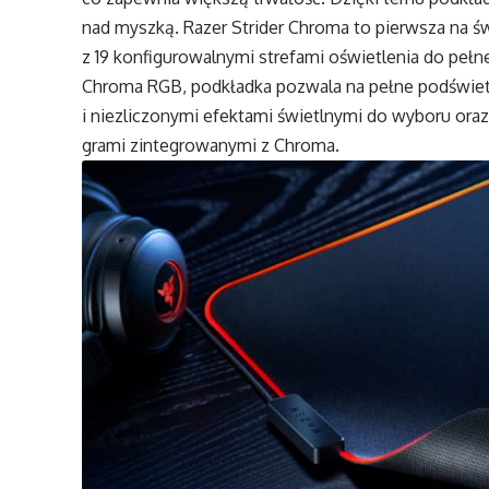
nad myszką. Razer Strider Chroma to pierwsza na
z 19 konfigurowalnymi strefami oświetlenia do pełne
Chroma RGB, podkładka pozwala na pełne podświet
i niezliczonymi efektami świetlnymi do wyboru ora
grami zintegrowanymi z Chroma.