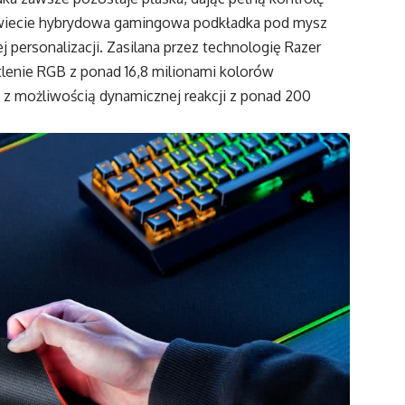
 świecie hybrydowa gamingowa podkładka pod mysz
j personalizacji. Zasilana przez technologię Razer
lenie RGB z ponad 16,8 milionami kolorów
z z możliwością dynamicznej reakcji z ponad 200