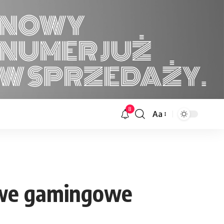
8
Aa
Font
Resizer
owe gamingowe