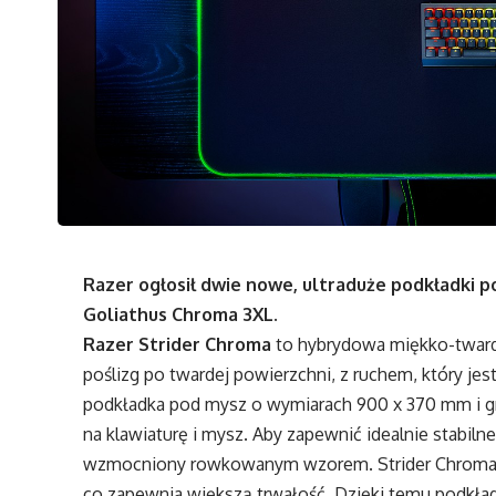
Razer ogłosił dwie nowe, ultraduże podkładki p
Goliathus Chroma 3XL.
Razer Strider Chroma
to hybrydowa miękko-tward
poślizg po twardej powierzchni, z ruchem, który jes
podkładka pod mysz o wymiarach 900 x 370 mm i g
na klawiaturę i mysz. Aby zapewnić idealnie stabiln
wzmocniony rowkowanym wzorem. Strider Chroma je
co zapewnia większą trwałość. Dzięki temu podkład