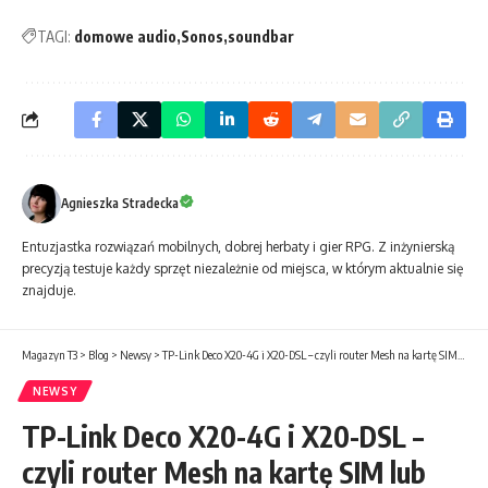
TAGI:
domowe audio
Sonos
soundbar
Agnieszka Stradecka
Entuzjastka rozwiązań mobilnych, dobrej herbaty i gier RPG. Z inżynierską
precyzją testuje każdy sprzęt niezależnie od miejsca, w którym aktualnie się
znajduje.
Magazyn T3
>
Blog
>
Newsy
>
TP-Link Deco X20-4G i X20-DSL – czyli router Mesh na kartę SIM lub z modemem VDSL/ADSL
NEWSY
TP-Link Deco X20-4G i X20-DSL –
czyli router Mesh na kartę SIM lub