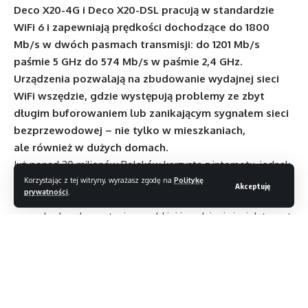
Deco X20-4G i Deco X20-DSL pracują w standardzie
WiFi 6 i zapewniają prędkości dochodzące do 1800
Mb/s w dwóch pasmach transmisji: do 1201 Mb/s
paśmie 5 GHz do 574 Mb/s w paśmie 2,4 GHz.
Urządzenia pozwalają na zbudowanie wydajnej sieci
WiFi wszędzie, gdzie występują problemy ze zbyt
długim buforowaniem lub zanikającym sygnałem sieci
bezprzewodowej – nie tylko w mieszkaniach,
ale również w dużych domach.
Już ponad 30 milionów Polaków korzysta z internetu, jednak
Korzystając z tej witryny, wyrażasz zgodę na
Politykę
nadal nie wszyscy mają możliwość podłączyć się
Akceptuję
prywatności
.
do infrastruktury kablowej. Dziś nie stanowi to jednak
przeszkody w korzystaniu z szybkiej i wydajnej sieci. Internet
LTE jest niewątpliwie doskonałą propozycją dla osób, które
mieszkają w okolicy, gdzie Internet stacjonarny nie jest
dostępny, albo dla tych, którzy mają potrzebę od czasu
do czasu zabrać „swój” Internet na urlop, np. na działkę.
W takich miejscach dostęp do Internetu umożliwi Deco X20-