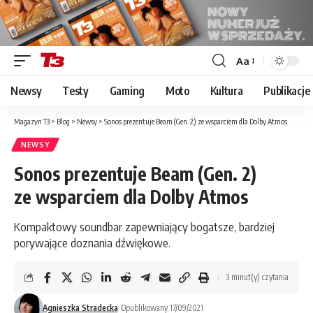
Aa
Font
Resizer
Newsy
Testy
Gaming
Moto
Kultura
Publikacje
Magazyn T3
>
Blog
>
Newsy
>
Sonos prezentuje Beam (Gen. 2) ze wsparciem dla Dolby Atmos
NEWSY
Sonos prezentuje Beam (Gen. 2)
ze wsparciem dla Dolby Atmos
Kompaktowy soundbar zapewniający bogatsze, bardziej
porywające doznania dźwiękowe.
3 minut(y) czytania
Agnieszka Stradecka
Opublikowany 17/09/2021