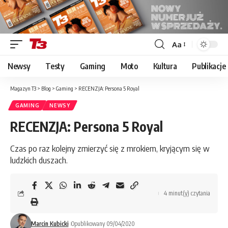
Aa
Font
Resizer
Newsy
Testy
Gaming
Moto
Kultura
Publikacje
Magazyn T3
>
Blog
>
Gaming
>
RECENZJA: Persona 5 Royal
GAMING
NEWSY
RECENZJA: Persona 5 Royal
Czas po raz kolejny zmierzyć się z mrokiem, kryjącym się w
ludzkich duszach.
4 minut(y) czytania
Marcin Kubicki
Opublikowany 09/04/2020