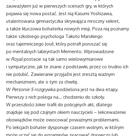
zauważyłem już w pierwszych scenach gry, w których
pojawia się nowa postać. Jest nią Kasumi Yoshizawa,
utalentowana gimnastyczka skrywająca mroczny sekret,
a także kluczowa bohaterka nowych misji. Poza nią poznamy
także szkolnego psychologa Takuto Marukiego
oraz tajemniczego José, który potrafi poruszać się
po mentalnych labiryntach Memento. Wprowadzone
w
Royal
postacie są tak samo wielowymiarowe
i sympatyczne, jak te znane z podstawki, przez co trudno ich
nie polubić. Zawieranie przyjaźni jest zresztą ważnym
mechanizmem, ale o tym za chwilę.
W
Personie 5
rozgrywka podzielona jest na dwa etapy.
Pierwszy z nich polega na… chodzeniu do szkoły.
W przeszłości Joker trafił do policyjnych akt, dlatego
znajduje się pod czujnym okiem nauczycieli – lekceważenie
obowiązków może owocować poważnymi problemami.
Po lekcjach bohater dysponuje czasem wolnym, w którym
może uczyć się do egzaminów, pracować dorywczo lub