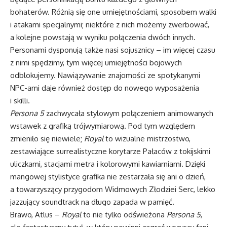
bohaterów. Różnią się one umiejętnościami, sposobem walki
i atakami specjalnymi; niektóre z nich możemy zwerbować,
a kolejne powstają w wyniku połączenia dwóch innych.
Personami dysponują także nasi sojusznicy – im więcej czasu
z nimi spędzimy, tym więcej umiejętności bojowych
odblokujemy. Nawiązywanie znajomości ze spotykanymi
NPC-ami daje również dostęp do nowego wyposażenia
i skilli.
Persona 5
zachwycała stylowym połączeniem animowanych
wstawek z grafiką trójwymiarową. Pod tym względem
zmieniło się niewiele;
Royal
to wizualne mistrzostwo,
zestawiające surrealistyczne korytarze Pałaców z tokijskimi
uliczkami, stacjami metra i kolorowymi kawiarniami. Dzięki
mangowej stylistyce grafika nie zestarzała się ani o dzień,
a towarzyszący przygodom Widmowych Złodziei Serc, lekko
jazzujący soundtrack na długo zapada w pamięć.
Brawo, Atlus –
Royal
to nie tylko odświeżona
Persona 5
,