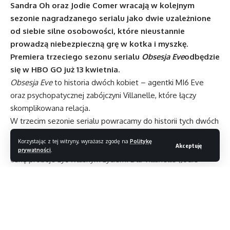
Sandra Oh oraz Jodie Comer wracają w kolejnym
sezonie nagradzanego serialu jako dwie uzależnione
od siebie silne osobowości, które nieustannie
prowadzą niebezpieczną grę w kotka i myszkę.
Premiera trzeciego sezonu serialu
Obsesja Eve
odbędzie
się w HBO GO już 13 kwietnia.
Obsesja Eve
to historia dwóch kobiet – agentki MI6 Eve
oraz psychopatycznej zabójczyni Villanelle, które łączy
skomplikowana relacja.
W trzecim sezonie serialu powracamy do historii tych dwóch
kobiet o burzliwej i brutalnej przeszłości. Łączy je obopólna
Korzystając z tej witryny, wyrażasz zgodę na
Politykę
obsesja na swoim punkcie, ale teraz każda z nich za wszelką
Akceptuję
prywatności
.
cenę próbuje żyć własnym życiem. Dla Villanelle (Jodie
Comer), zabójczyni bez pracy, Eve (Sandra Oh) nie żyje. Dla
Eve, byłej agentki MI6 pozostającej teraz w ukryciu,
Villanelle jest przeszłością, ta bowiem już nigdy jej
nie znajdzie. Wszystko wydaje się iść w dobrym kierunku,
dopóki wstrząsająca śmierć nie sprawi, że losy kobiet znowu