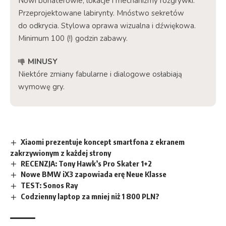
Nowi bohaterowie, lokacje i mechanizmy rozgrywki.
Przeprojektowane labirynty. Mnóstwo sekretów
do odkrycia. Stylowa oprawa wizualna i dźwiękowa.
Minimum 100 (!) godzin zabawy.
MINUSY
Niektóre zmiany fabularne i dialogowe osłabiają
wymowę gry.
Xiaomi prezentuje koncept smartfona z ekranem
zakrzywionym z każdej strony
RECENZJA: Tony Hawk’s Pro Skater 1+2
Nowe BMW iX3 zapowiada erę Neue Klasse
TEST: Sonos Ray
Codzienny laptop za mniej niż 1 800 PLN?