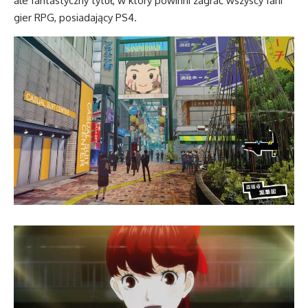
ale fantastyczny tytuł, w który powinni zagrać wszyscy fani
gier RPG, posiadający PS4.