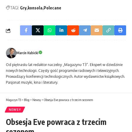
TAGI:
Gry
konsola
Polecane
Marcin Kubicki
Od piętnastu lat redaktor naczelny „Magazynu T3”. Ekspert w dziedzinie
nowych technologii. Częsty gość programów radiowych i telewizyjnych.
Prowadzący konferencji technologicznych. Autor wydawnictw książkowych.
Pasjonat muzyki, kina i literatury.
Magazyn T3
>
Blog
>
Newsy
>
Obsesja Eve powraca z trzecim sezonem
NEWSY
Obsesja Eve powraca z trzecim
sezonem