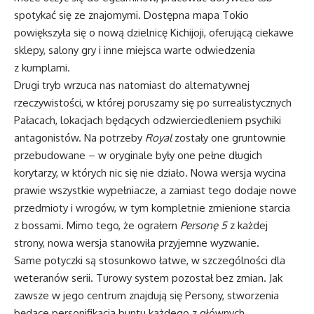
spotykać się ze znajomymi. Dostępna mapa Tokio
powiększyła się o nową dzielnicę Kichijoji, oferującą ciekawe
sklepy, salony gry i inne miejsca warte odwiedzenia
z kumplami.
Drugi tryb wrzuca nas natomiast do alternatywnej
rzeczywistości, w której poruszamy się po surrealistycznych
Pałacach, lokacjach będących odzwierciedleniem psychiki
antagonistów. Na potrzeby
Royal
zostały one gruntownie
przebudowane – w oryginale były one pełne długich
korytarzy, w których nic się nie działo. Nowa wersja wycina
prawie wszystkie wypełniacze, a zamiast tego dodaje nowe
przedmioty i wrogów, w tym kompletnie zmienione starcia
z bossami. Mimo tego, że ograłem
Personę 5
z każdej
strony, nowa wersja stanowiła przyjemne wyzwanie.
Same potyczki są stosunkowo łatwe, w szczególności dla
weteranów serii. Turowy system pozostał bez zmian. Jak
zawsze w jego centrum znajdują się Persony, stworzenia
będące personifikacją buntu każdego z głównych