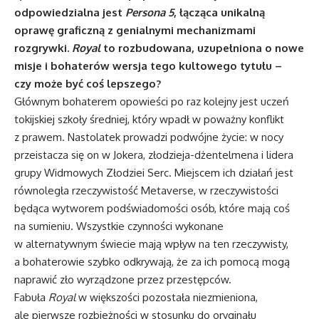
odpowiedzialna jest
Persona 5
, łącząca unikalną
oprawę graficzną z genialnymi mechanizmami
rozgrywki.
Royal
to rozbudowana, uzupełniona o nowe
misje i bohaterów wersja tego kultowego tytułu –
czy może być coś lepszego?
Głównym bohaterem opowieści po raz kolejny jest uczeń
tokijskiej szkoły średniej, który wpadł w poważny konflikt
z prawem. Nastolatek prowadzi podwójne życie: w nocy
przeistacza się on w Jokera, złodzieja-dżentelmena i lidera
grupy Widmowych Złodziei Serc. Miejscem ich działań jest
równoległa rzeczywistość Metaverse, w rzeczywistości
będąca wytworem podświadomości osób, które mają coś
na sumieniu. Wszystkie czynności wykonane
w alternatywnym świecie mają wpływ na ten rzeczywisty,
a bohaterowie szybko odkrywają, że za ich pomocą mogą
naprawić zło wyrządzone przez przestępców.
Fabuła
Royal
w większości pozostała niezmieniona,
ale pierwsze rozbieżności w stosunku do oryginału