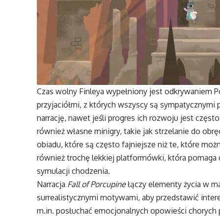
Czas wolny Finleya wypełniony jest odkrywaniem P
przyjaciółmi, z których wszyscy są sympatycznymi
narrację, nawet jeśli progres ich rozwoju jest częs
również własne minigry, takie jak strzelanie do 
obiadu, które są często fajniejsze niż te, które mo
również trochę lekkiej platformówki, która pomag
symulacji chodzenia.
Narracja
Fall of Porcupine
łączy elementy życia w ma
surrealistycznymi motywami, aby przedstawić inter
m.in. posłuchać emocjonalnych opowieści chorych 