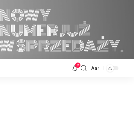
9
Aa
Font
Resizer