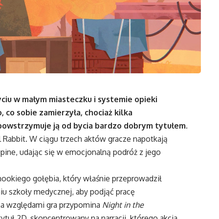
yciu w małym miasteczku i systemie opieki
 co sobie zamierzyła, chociaż kilka
owstrzymuje ją od bycia bardzo dobrym tytułem.
l Rabbit. W ciągu trzech aktów gracze napotkają
upine, udając się w emocjonalną podróż z jego
nookiego gołębia, który właśnie przeprowadził
u szkoły medycznej, aby podjąć pracę
ma względami gra przypomina
Night in the
ytuł 2D, skoncentrowany na narracji, którego akcja