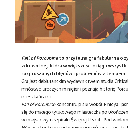
Fall of Porcupine
to przytulna gra fabularna o ż
zdrowotnej, która w większości osiąga wszystko,
rozproszonych błędów i problemów z tempem p
Gra jest debiutanckim wydawnictwem studia Critica
mnóstwo uroczych minigier i poznają historię Porc
mieszkańcami.
Fall of Porcupine
koncentruje się wokół Finleya, jas
się do małego tytułowego miasteczka po ukończeni
w miejscowym szpitalu Świętej Urszuli. Pod wielo
Woods
z bardziej medycznym podejściem – jest to t