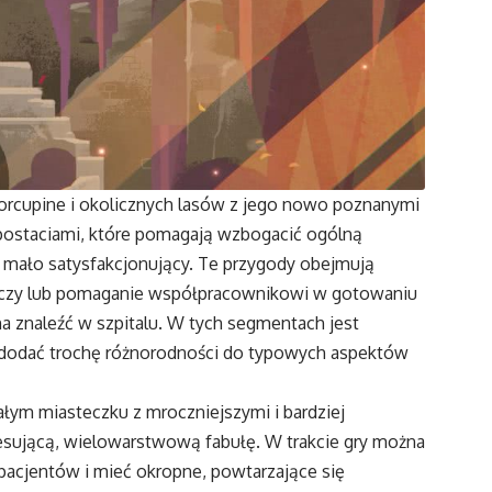
orcupine i okolicznych lasów z jego nowo poznanymi
 postaciami, które pomagają wzbogacić ogólną
to mało satysfakcjonujący. Te przygody obejmują
obręczy lub pomaganie współpracownikowi w gotowaniu
żna znaleźć w szpitalu. W tych segmentach jest
a dodać trochę różnorodności do typowych aspektów
łym miasteczku z mroczniejszymi i bardziej
esującą, wielowarstwową fabułę. W trakcie gry można
pacjentów i mieć okropne, powtarzające się