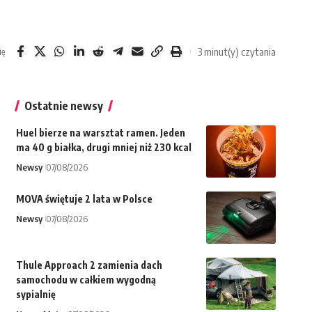
3 minut(y) czytania
ię
Ostatnie newsy
Huel bierze na warsztat ramen. Jeden
ma 40 g białka, drugi mniej niż 230 kcal
Newsy
07/08/2026
MOVA świętuje 2 lata w Polsce
Newsy
07/08/2026
Thule Approach 2 zamienia dach
samochodu w całkiem wygodną
sypialnię