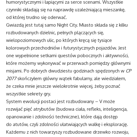
humorystycznymi i łapiącymi za serce scenami. Wszystkie
czynniki składają się na naprawdę uzależniającą mieszankę,
od której trudno się oderwać.
Gwiazdą jest tutaj samo Night City. Miasto składa się z kilku
rozbudowanych dzielnic, pełnych plączących się,
wielopoziomowych ulic, po których kręcą się tysiące
kolorowych przechodniów i futurystycznych pojazdów. Jest
one wypełnione setkami questów pobocznych i aktywności,
które możemy wykonywać w przerwach pomiędzy głównymi
misjami. Po dobrych dwudziestu godzinach spędzonych w
CP
2077
skończyłem główny wątek fabularny, ale wiedziałem,
że czeka mnie jeszcze wielokrotnie więcej, żeby poznać
wszystkie sekrety gry.
System ewolucji postaci jest rozbudowany – V może
rozwijać pięć atrybutów (budowa ciała, refleks, inteligencja,
opanowanie i zdolności techniczne), które dają dostęp
do atutów, czyli zdolności ułatwiających walkę i eksplorację.
Każdemu z nich towarzyszy rozbudowane drzewko rozwoju,