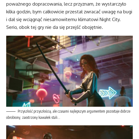
poważnego dopracowania, lecz przyznam, że wystarczyło
kilka godzin, bym całkowicie przestał zwracać uwagę na bugi
i dał się wciągnąć niesamowitemu klimatowi Night City.
Serio, obok tej gry nie da się przejść obojętnie.
Przyszłość przyszłością, ale czasami najlepszym argumentem pozostaje dobrze
obrobiony, zaostrzony kawałek stali…