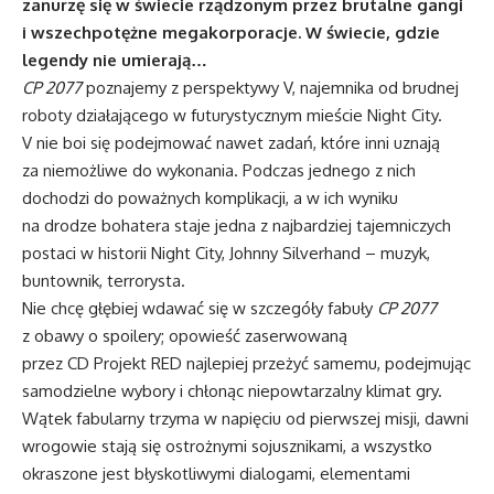
zanurzę się w świecie rządzonym przez brutalne gangi
i wszechpotężne megakorporacje. W świecie, gdzie
legendy nie umierają…
CP 2077
poznajemy z perspektywy V, najemnika od brudnej
roboty działającego w futurystycznym mieście Night City.
V nie boi się podejmować nawet zadań, które inni uznają
za niemożliwe do wykonania. Podczas jednego z nich
dochodzi do poważnych komplikacji, a w ich wyniku
na drodze bohatera staje jedna z najbardziej tajemniczych
postaci w historii Night City, Johnny Silverhand – muzyk,
buntownik, terrorysta.
Nie chcę głębiej wdawać się w szczegóły fabuły
CP 2077
z obawy o spoilery; opowieść zaserwowaną
przez CD Projekt RED najlepiej przeżyć samemu, podejmując
samodzielne wybory i chłonąc niepowtarzalny klimat gry.
Wątek fabularny trzyma w napięciu od pierwszej misji, dawni
wrogowie stają się ostrożnymi sojusznikami, a wszystko
okraszone jest błyskotliwymi dialogami, elementami