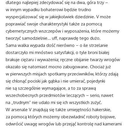
dlatego najlepiej zdecydować się na dwa, góra trzy –
w innym wypadku bohaterowi będzie trudno
wyspecjalizować się w jakiejkolwiek dziedzinie. V może
poprawiać swoje charakterystyki także za pomocą
cybernetycznych wszczepów i wyposażenia, które możemy
tworzyć samodzielnie… uff, naprawdę tego dużo.
Sama walka wypada dość nierówno – o ile strzelanie
dostarczyło mi mnóstwo satysfakcji, o tyle broni białej
brakuje ciężaru i wyważenia; ręczne obijanie twarzy wrogów
okazało się natomiast mocno zabugowane. Chociaż już
w pierwszych misjach spotkamy przeciwników, którzy zdają
się chłonąć pociski jak gąbka i nie umierać, pojedynki
nie są szczególnie wymagające, a to za sprawą
wszechobecnych przedmiotów leczących – serio, nawet
na „trudnym” nie udało mi się ich wszystkich zużyć.
W arsenale V znajdują się także umiejętności hakerskie,
za pomocą których możemy obezwładnić roboty bojowe,
odwrócić uwagę wrogów lub przejąć kontrolę nad kamerami