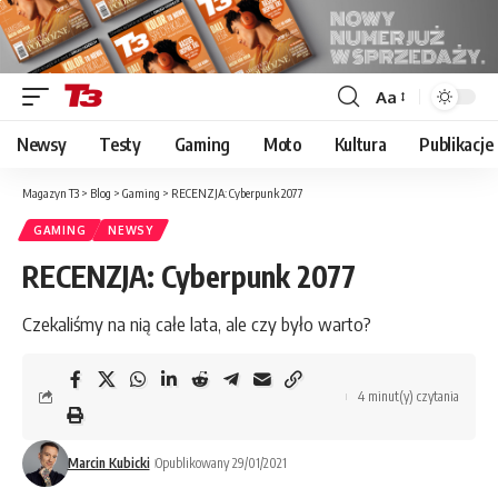
Aa
Font
Resizer
Newsy
Testy
Gaming
Moto
Kultura
Publikacje
Magazyn T3
>
Blog
>
Gaming
>
RECENZJA: Cyberpunk 2077
GAMING
NEWSY
RECENZJA: Cyberpunk 2077
Czekaliśmy na nią całe lata, ale czy było warto?
4 minut(y) czytania
Marcin Kubicki
Opublikowany 29/01/2021