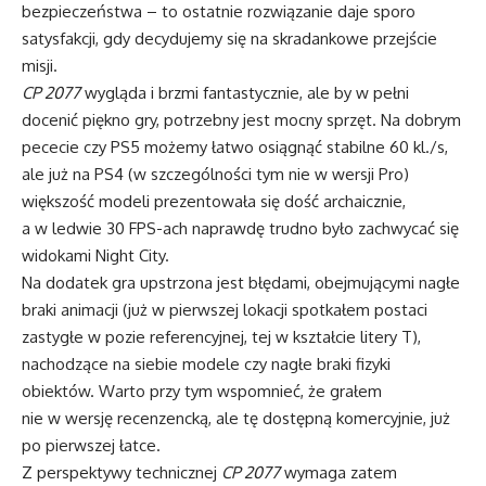
bezpieczeństwa – to ostatnie rozwiązanie daje sporo
satysfakcji, gdy decydujemy się na skradankowe przejście
misji.
CP 2077
wygląda i brzmi fantastycznie, ale by w pełni
docenić piękno gry, potrzebny jest mocny sprzęt. Na dobrym
pececie czy PS5 możemy łatwo osiągnąć stabilne 60 kl./s,
ale już na PS4 (w szczególności tym nie w wersji Pro)
większość modeli prezentowała się dość archaicznie,
a w ledwie 30 FPS-ach naprawdę trudno było zachwycać się
widokami Night City.
Na dodatek gra upstrzona jest błędami, obejmującymi nagłe
braki animacji (już w pierwszej lokacji spotkałem postaci
zastygłe w pozie referencyjnej, tej w kształcie litery T),
nachodzące na siebie modele czy nagłe braki fizyki
obiektów. Warto przy tym wspomnieć, że grałem
nie w wersję recenzencką, ale tę dostępną komercyjnie, już
po pierwszej łatce.
Z perspektywy technicznej
CP 2077
wymaga zatem