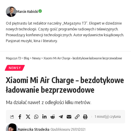
Marcin Kubicki
Od piętnastu lat redaktor naczelny „Magazynu T3”. Ekspert w dziedzinie
nowych technologii. Częsty gość programów radiowych i telewizyjnych.
Prowadzący konferencji technologicznych. Autor wydawnictw książkowych.
Pasjonat muzyki, kina i literatury.
Magazyn T3
>
Blog
>
Newsy
>
Xiaomi Mi Air Charge – bezdotykowe ładowanie bezprzewodowe
NEWSY
Xiaomi Mi Air Charge – bezdotykowe
ładowanie bezprzewodowe
Ma działać nawet z odległości kilku metrów.
1 minut(y) czytania
Agnieszka Stradecka
Opublikowany 29/01/2021