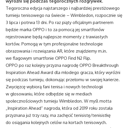
wyróżni się podczas tegorocznych rozgrywek.
Tegoroczna edycja najstarszego i najbardziej prestiżowego
turnieju tenisowego na świecie – Wimbledon, rozpocznie się
3 lipca i potrwa 13 dni. Po raz piąty oficjalnym partnerem
będzie marka OPPO i to za pomocą jej smartfonów
rejestrowane będą najlepsze momenty z trawiastych
kortów. Pomogą w tym profesjonalne technologie
obrazowania i rozwiązania AR, które znajdziemy
m.in
.
we flagowym smartfonie OPPO Find N2 Flip.
OPPO po raz kolejny przyzna nagrodę OPPO Breakthrough
Inspiration Ahead Award dla młodego gracza, który wyróżni
się podczas turnieju, dokonując przełomu w swojej karierze.
Zwycięzcę wybiorą fani tenisa i nowych technologii
w głosowaniu, które odbędzie się w mediach
społecznościowych
turnieju Wimbledon
. W myśl motta
„Inspiration Ahead” nagroda, która od 2019 roku została
przyznana już trzy razy, ma zachęcić tenisistę/tenisistkę
do osiągania kolejnych celów na kortach tenisowych.