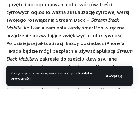
sprzętu i oprogramowania dla twórców treści
cyfrowych ogłosiło ważną aktualizację cyfrowej wersji
swojego rozwiązania Stream Deck –
Stream Deck
Mobile
. Aplikacja zamienia
każdy smartfon w ręczne
urządzenie pozwalające zwiększyć produktywność
.
Po dzisiejszej aktualizacji każdy posiadacz iPhone’a
i iPada będzie mógł bezpłatnie używać aplikacji
Stream
Deck Mobile
w zakresie do sześciu klawiszy. Inne
istotne zmiany to wprowadzenie dodatkowych
Korzystając z tej witryny, wyrażasz zgodę na
Politykę
możliwości kontrolowania ulubionych aplikacji
Akceptuję
prywatności
.
i kontrolowania ich konfiguracji.
Teraz, dzięki modelowi „freemium”, aplikacja
Stream Deck
Mobile
jest bardziej dostępna dla milionów klientów
na całym świecie. Użytkownicy mogą korzystać z najlepszych
funkcji aplikacji
Stream Deck
na swoich iPhone’ach i iPadach
za darmo — w tym mogą korzystać z sześciu klawiszy,
nieograniczonej liczby działań oraz setek wtyczek dla
popularnych aplikacji. Opcjonalna subskrypcja Pro lub zakup