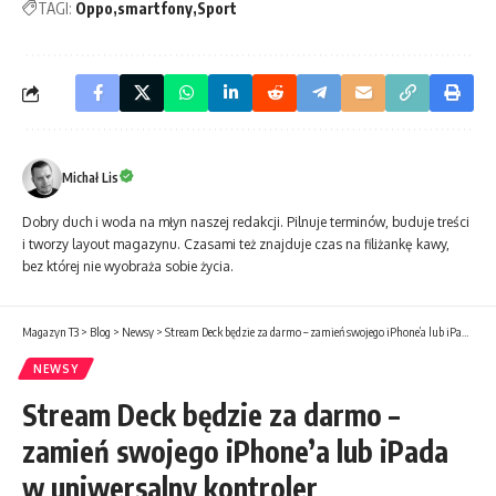
TAGI:
Oppo
smartfony
Sport
Michał Lis
Dobry duch i woda na młyn naszej redakcji. Pilnuje terminów, buduje treści
i tworzy layout magazynu. Czasami też znajduje czas na filiżankę kawy,
bez której nie wyobraża sobie życia.
Magazyn T3
>
Blog
>
Newsy
>
Stream Deck będzie za darmo – zamień swojego iPhone’a lub iPada w uniwersalny kontroler
NEWSY
Stream Deck będzie za darmo –
zamień swojego iPhone’a lub iPada
w uniwersalny kontroler