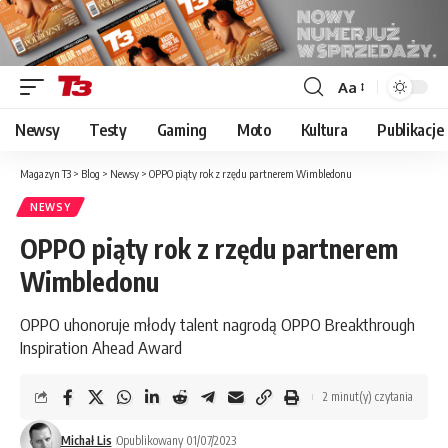
Aa
Font
Resizer
Newsy
Testy
Gaming
Moto
Kultura
Publikacje
Magazyn T3
>
Blog
>
Newsy
>
OPPO piąty rok z rzędu partnerem Wimbledonu
NEWSY
OPPO piąty rok z rzędu partnerem
Wimbledonu
OPPO uhonoruje młody talent nagrodą OPPO Breakthrough
Inspiration Ahead Award
2 minut(y) czytania
Michał Lis
Opublikowany 01/07/2023