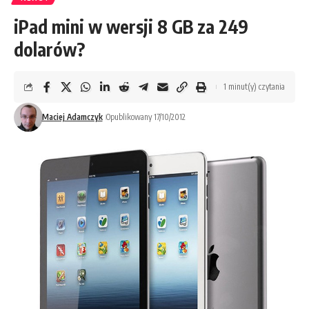
iPad mini w wersji 8 GB za 249
dolarów?
1 minut(y) czytania
Maciej Adamczyk
Opublikowany 17/10/2012