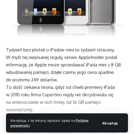
Tydzień bez plotek o iPadzie mini to tydzień stracony.
W myśl tej niepisanej reguły, serwis AppleInsider podał
informację, że Apple może sprzedawać iPada mini z 8 GB
wbudowanej pamięci, dzięki czemu jego cena spadnie
do poziomu 249 dolarów.
To dość ciekawa teoria, gdyż od chwili premiery iPada
w 2010 roku firma Cupertino nigdy nie decydowała się
na umieszczanie w nich mniej, niż 16 GB pamięci
wewnętrznej.
Ruch taki z pewnością przyczyniłby się do spadku ceny iPada
Korzystając z tej witryny, wyrażasz zgodę na
Politykę
Akceptuję
mini. Z drugiej jednak strony, gdy weźmiemy pod uwagę
prywatności
.
niezadowolenie użytkowników Nexus 7 i Kindle Fire HD