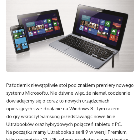
Październik niewątpliwie stoi pod znakiem premiery nowego
systemu Microsoftu. Nie dziwne więc, że niemal codziennie
dowiadujemy się o coraz to nowych urządzeniach
opierających swe działanie na Windows 8. Tym razem
do gry wkroczył Samsung przedstawiając nowe linie
Ultrabooków oraz hybrydowych połączeń tabletu z PC.
Na początku mamy Ultrabooka z serii 9 w wersji Premium,
który pojawi się z 13- i 15-calową przekątna ekranu i będzie