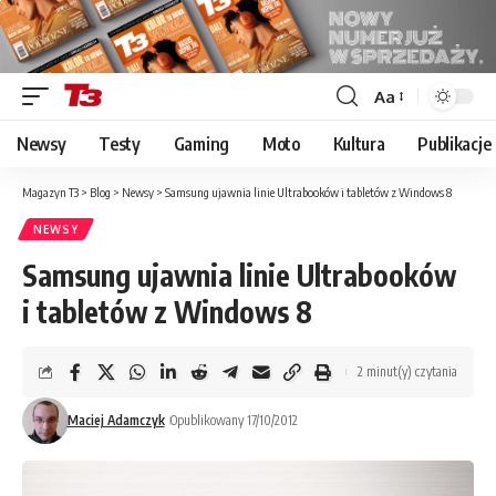
Aa
Font
Resizer
Newsy
Testy
Gaming
Moto
Kultura
Publikacje
Magazyn T3
>
Blog
>
Newsy
>
Samsung ujawnia linie Ultrabooków i tabletów z Windows 8
NEWSY
Samsung ujawnia linie Ultrabooków
i tabletów z Windows 8
2 minut(y) czytania
Maciej Adamczyk
Opublikowany 17/10/2012