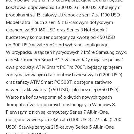
kosztował odpowiednio 1 300 USD i 1 400 USD. Kolejnymi
produktami są: 15-calowy Ultrabook z serii 7 za 1 100 USD,
Model Ultra Touch z serii 5 z 13-calowym dotykowym
ekranem za 810-160 USD oraz Series 3 Notebook ?
budżetowy komputer dostępny za kwotę od 450 USD
do 900 USD w zależności od wybranej konfiguracji.
W przypadku urządzeń hybrydowych ? które Samsung zwykł
określać mianem Smart PC ? w sprzedaży mają się pojawić
dwa produkty: ATIV Smart PC Pro 700T, będący sprzętem
zoptymalizowanym dla klientów biznesowych (1 200 USD)
oraz tańszy ATIV Smart PC 500T, dostępne zarówno
w wersji z klawiaturą (750 USD), jak i bez niej (650 USD).
Warto na końcu wspomnieć o dwóch nowych typach
komputerów stacjonarnych obsługujących Windows 8.
Pierwszym z nich są komputery Series 7 All-in-One,
dostępne w wersjach 23,6 cala (1 100 USD) i 27 cala (1 700
USD). Stawkę zamyka 21,5-calowy Series 5 All-in-One