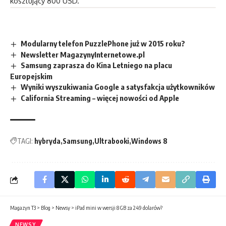
kosztujący 800 USD.
Modularny telefon PuzzlePhone już w 2015 roku?
Newsletter MagazynyInternetowe.pl
Samsung zaprasza do Kina Letniego na placu
Europejskim
Wyniki wyszukiwania Google a satysfakcja użytkowników
California Streaming – więcej nowości od Apple
TAGI:
hybryda
Samsung
Ultrabooki
Windows 8
Magazyn T3
>
Blog
>
Newsy
>
iPad mini w wersji 8 GB za 249 dolarów?
NEWSY