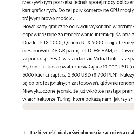
rzeczywistym potrzeba jednak sporej mocy oblicze
kart graficznych. Do tej pory komercyjne GPU mogły
trójwymiarowe modele.
Nowe karty graficzne od Nvidii wykonane w architek
odpowiedzialne za renderowanie interakcji światła 
Quadro RTX 5000, Quadro RTX 6000 i najpotężniejs
niesamowite 48 GB pamięci GDDR6 RAM, możliwość 
za pomocą USB-C w standardzie VirtualLink oraz sp
Będzie ona kosztowała zatrważające 10 000 USD (ok
5000 klienci zapłacą 2 300 USD (8 700 PLN). Należy
są do profesjonalnych zastosowań, głównie rendero
Niewykluczone jednak, że już wkrótce nastąpi pr
w architekturze Turing, które pokażą nam, jak ray sh
Rozbieżność między świadomością zagrożeń a rea