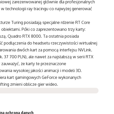
niowej zarezerwowanej głównie dla profesjonalnych
 w technologii ray tracingu co najwyżej generować
turze Turing posiadają specjalne rdzenie RT Core
z obiektami. Póki co zaprezentowano trzy karty:
zą, Quadro RTX 8000. Ta ostatnia posiada
podłączenia do headsetu rzeczywistości wirtualnej
arowania dwóch kart za pomocą interfejsu NVLink.
. 37 700 PLN), ale nawet za najsłabszą w serii RTX
 zauważyć, że karty te przeznaczone
wania wysokiej jakości animacji i modeli 3D.
emiera kart gamingowych GeForce wykonanych
ifting zmieni oblicze gier wideo.
lną ochroną danych