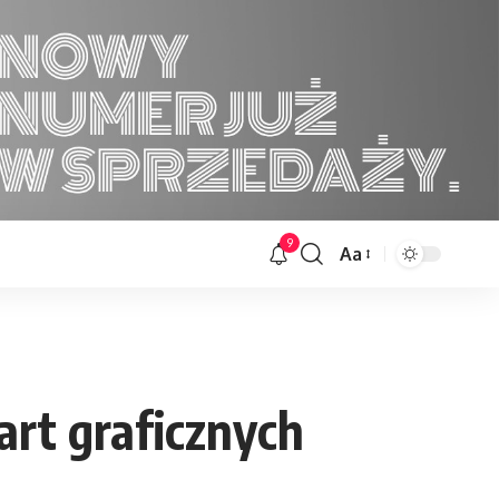
9
Aa
Font
Resizer
art graficznych