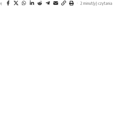
2 minut(y) czytania
ię