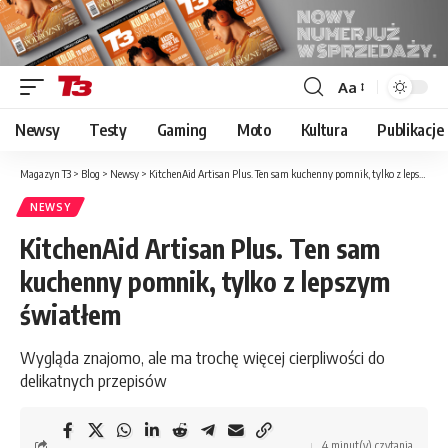
Aa
Font
Resizer
Newsy
Testy
Gaming
Moto
Kultura
Publikacje
Magazyn T3
>
Blog
>
Newsy
>
KitchenAid Artisan Plus. Ten sam kuchenny pomnik, tylko z lepszym światłem
NEWSY
KitchenAid Artisan Plus. Ten sam
kuchenny pomnik, tylko z lepszym
światłem
Wygląda znajomo, ale ma trochę więcej cierpliwości do
delikatnych przepisów
4 minut(y) czytania