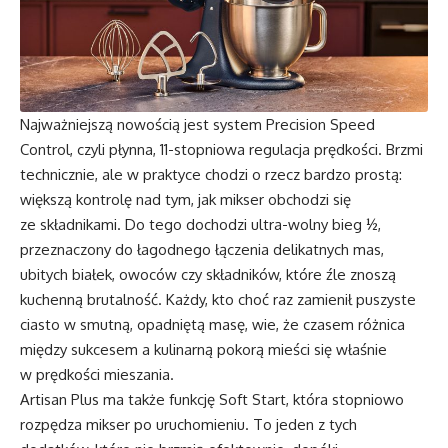
Najważniejszą nowością jest system Precision Speed
Control, czyli płynna, 11-stopniowa regulacja prędkości. Brzmi
technicznie, ale w praktyce chodzi o rzecz bardzo prostą:
większą kontrolę nad tym, jak mikser obchodzi się
ze składnikami. Do tego dochodzi ultra-wolny bieg ½,
przeznaczony do łagodnego łączenia delikatnych mas,
ubitych białek, owoców czy składników, które źle znoszą
kuchenną brutalność. Każdy, kto choć raz zamienił puszyste
ciasto w smutną, opadniętą masę, wie, że czasem różnica
między sukcesem a kulinarną pokorą mieści się właśnie
w prędkości mieszania.
Artisan Plus ma także funkcję Soft Start, która stopniowo
rozpędza mikser po uruchomieniu. To jeden z tych