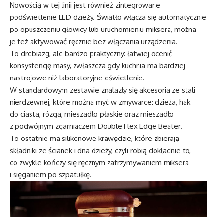
Nowością w tej linii jest również zintegrowane
podświetlenie LED dzieży. Światło włącza się automatycznie
po opuszczeniu głowicy lub uruchomieniu miksera, można
je też aktywować ręcznie bez włączania urządzenia.
To drobiazg, ale bardzo praktyczny: łatwiej ocenić
konsystencję masy, zwłaszcza gdy kuchnia ma bardziej
nastrojowe niż laboratoryjne oświetlenie.
W standardowym zestawie znalazły się akcesoria ze stali
nierdzewnej, które można myć w zmywarce: dzieża, hak
do ciasta, rózga, mieszadło płaskie oraz mieszadło
z podwójnym zgarniaczem Double Flex Edge Beater.
To ostatnie ma silikonowe krawędzie, które zbierają
składniki ze ścianek i dna dzieży, czyli robią dokładnie to,
co zwykle kończy się ręcznym zatrzymywaniem miksera
i sięganiem po szpatułkę.