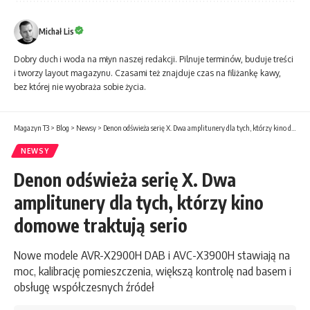
Michał Lis
Dobry duch i woda na młyn naszej redakcji. Pilnuje terminów, buduje treści
i tworzy layout magazynu. Czasami też znajduje czas na filiżankę kawy,
bez której nie wyobraża sobie życia.
Magazyn T3
>
Blog
>
Newsy
>
Denon odświeża serię X. Dwa amplitunery dla tych, którzy kino domowe traktują serio
NEWSY
Denon odświeża serię X. Dwa
amplitunery dla tych, którzy kino
domowe traktują serio
Nowe modele AVR-X2900H DAB i AVC-X3900H stawiają na
moc, kalibrację pomieszczenia, większą kontrolę nad basem i
obsługę współczesnych źródeł