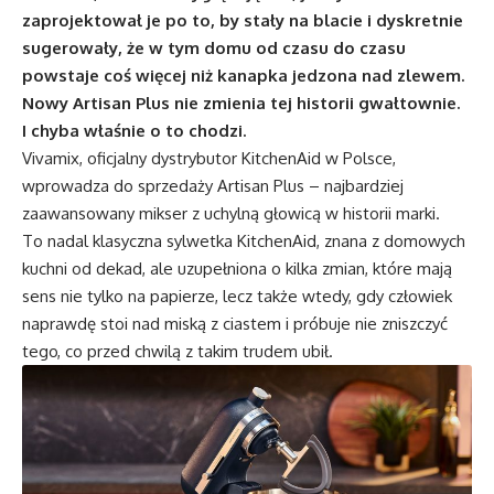
zaprojektował je po to, by stały na blacie i dyskretnie
sugerowały, że w tym domu od czasu do czasu
powstaje coś więcej niż kanapka jedzona nad zlewem.
Nowy Artisan Plus nie zmienia tej historii gwałtownie.
I chyba właśnie o to chodzi.
Vivamix, oficjalny dystrybutor KitchenAid w Polsce,
wprowadza do sprzedaży Artisan Plus – najbardziej
zaawansowany mikser z uchylną głowicą w historii marki.
To nadal klasyczna sylwetka KitchenAid, znana z domowych
kuchni od dekad, ale uzupełniona o kilka zmian, które mają
sens nie tylko na papierze, lecz także wtedy, gdy człowiek
naprawdę stoi nad miską z ciastem i próbuje nie zniszczyć
tego, co przed chwilą z takim trudem ubił.