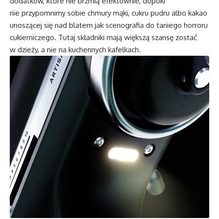
dodatków, które nie brzmią efektownie, dopóki
nie przypomnimy sobie chmury mąki, cukru pudru albo kakao
unoszącej się nad blatem jak scenografia do taniego horroru
cukierniczego. Tutaj składniki mają większą szansę zostać
w dzieży, a nie na kuchennych kafelkach.