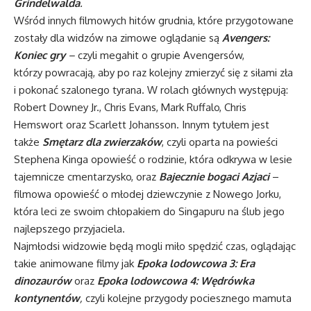
Grindelwalda
.
Wśród innych filmowych hitów grudnia, które przygotowane
zostały dla widzów na zimowe oglądanie są
Avengers:
Koniec gry
–
czyli megahit o grupie Avengersów,
którzy powracają, aby po raz kolejny zmierzyć się z siłami zła
i pokonać szalonego tyrana. W rolach głównych występują:
Robert Downey Jr., Chris Evans, Mark Ruffalo, Chris
Hemswort oraz Scarlett Johansson. Innym tytułem jest
także
Smętarz dla zwierzaków
, czyli oparta na powieści
Stephena Kinga opowieść o rodzinie, która odkrywa w lesie
tajemnicze cmentarzysko, oraz
Bajecznie bogaci Azjaci
–
filmowa opowieść o młodej dziewczynie z Nowego Jorku,
która leci ze swoim chłopakiem do Singapuru na ślub jego
najlepszego przyjaciela.
Najmłodsi widzowie będą mogli miło spędzić czas, oglądając
takie animowane filmy jak
Epoka lodowcowa 3: Era
dinozaurów
oraz
Epoka lodowcowa 4: Wędrówka
kontynentów
,
czyli kolejne przygody pociesznego mamuta