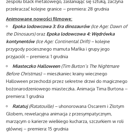
zespołu black metalowego, zasłaniając się sztuką, zaczyna
przekraczać kolejne granice – premiera: 28 grudnia
Animowane nowości filmowe:
Epoka lodowcowa 3: Era dinozaurów
(Ice Age: Dawn of
the Dinosaurs)
oraz
Epoka lodowcowa 4: Wędrówka
kontynentów
(Ice Age: Continental Drift) –
kolejne
przygody pociesznego mamuta Mańka i grupy jego
przyjaciół – premiera: 1 grudnia
Miasteczko Halloween
(Tim Burton’s The Nightmare
Before Christmas) –
mieszkaniec krainy wiecznego
Halloween przechodzi przez sekretne drzwi do magicznego
bożonarodzeniowego miasteczka. Animacja Tima Burtona –
premiera: 1 grudnia
Ratatuj
(Ratatouille) –
uhonorowana Oscarem i Złotym
Globem, rewelacyjna animacja z przesympatycznym,
marzącym o karierze wielkiego kucharza, szczurkiem w roli
głównej – premiera: 15 grudnia