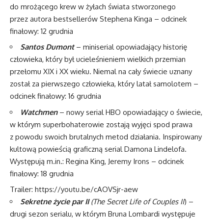
do mrożącego krew w żyłach świata stworzonego
przez autora bestsellerów Stephena Kinga – odcinek
finałowy: 12 grudnia
Santos Dumont
– miniserial opowiadający historię
człowieka, który był ucieleśnieniem wielkich przemian
przełomu XIX i XX wieku. Niemal na cały świecie uznany
został za pierwszego człowieka, który latał samolotem –
odcinek finałowy: 16 grudnia
Watchmen
– nowy serial HBO opowiadający o świecie,
w którym superbohaterowie zostają wyjęci spod prawa
z powodu swoich brutalnych metod działania. Inspirowany
kultową powieścią graficzną serial Damona Lindelofa.
Występują m.in.: Regina King, Jeremy Irons – odcinek
finałowy: 18 grudnia
Trailer:
https://youtu.be/cAOVSjr-aew
Sekretne życie par II
(The Secret Life of Couples II
) –
drugi sezon serialu, w którym Bruna Lombardi występuje