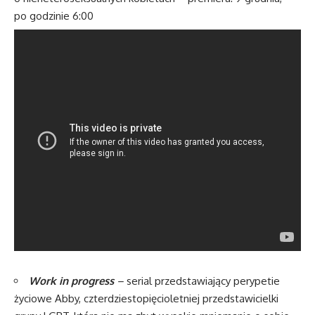
po godzinie 6:00
Work in progress
–
serial przedstawiający perypetie
życiowe Abby, czterdziestopięcioletniej przedstawicielki