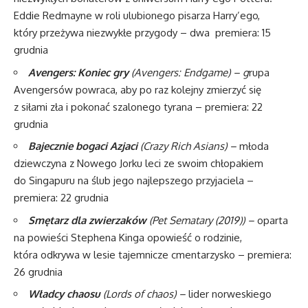
Eddie Redmayne w roli ulubionego pisarza Harry’ego,
który przeżywa niezwykłe przygody – dwa premiera: 15
grudnia
Avengers: Koniec gry
(Avengers: Endgame) – g
rupa
Avengersów powraca, aby po raz kolejny zmierzyć się
z siłami zła i pokonać szalonego tyrana – premiera: 22
grudnia
Bajecznie bogaci Azjaci
(Crazy Rich Asians) –
młoda
dziewczyna z Nowego Jorku leci ze swoim chłopakiem
do Singapuru na ślub jego najlepszego przyjaciela –
premiera: 22 grudnia
Smętarz dla zwierzaków
(Pet Sematary (2019)) –
oparta
na powieści Stephena Kinga opowieść o rodzinie,
która odkrywa w lesie tajemnicze cmentarzysko – premiera:
26 grudnia
Władcy chaosu
(Lords of chaos) –
lider norweskiego