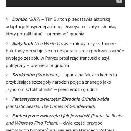
Dumbo
(2019) –
Tim Burton przedstawia aktorską
adaptację klasycznej animacji Disneya o uszatym słoniku,
który potrafił latać – premiera: 1 grudnia
Biały kruk
(
The White Crow) –
młody rosyjski tancerz
baletowy decyduje się na desperacki krok i podczas tournée
swojego zespołu w Paryżu prosi rząd francuski o azyl
polityczny – premiera: 8 grudnia
Sztokholm
(Stockholm)
– oparta na faktach komedia
przybliżająca szczegóły narodzin pojęcia znanego jako
„syndrom sztokholmski” – premiera: 15 grudnia
Fantastyczne zwierzęta: Zbrodnie Grindelwalda
(Fantastic Beasts: The Crimes of Grindelwald)
Fantastyczne zwierzęta i jak je znaleźć
(Fantastic Beats
and Where to Find Tchem)
– dwie części przygód
niezwykłych bohaterów z uniwersum Harry’ego Pottera.