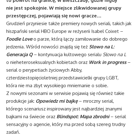
to powrót na granicę, w Bieszczady, gdzie nigdy
nie jest spokojnie. W miejsce zlikwidowanej grupy
przestępczej, pojawiają się nowi gracze…
Grudzień przyniesie także premiery nowych seriali, takich jak
hiszpański serial HBO Europe w reżyserii Isabel Coixet –
Foodie Love
o parze, którą łączy zamiłowanie do dobrego
jedzenia. Wśród nowości znajdą się też
Słowo na L:
Generacja Q
– kontynuacja kultowego serialu
Słowo na L
o nieheteroseksualnych kobietach oraz
Work in progress
–
serial o perypetiach życiowych Abby,
czterdziestopięcioletniej przedstawicielki grupy LGBT,
która nie ma zbyt wysokiego mniemanie o sobie.
Z nowymi sezonami w serwisie pojawią się również takie
produkcje jak:
Opowiedz mi bajkę
– mroczny serial,
którego scenariusz inspirowany jest najbardziej znanymi
bajkami na świecie oraz
Blindspot: Mapa zbrodni
– serial
sensacyjny o agencie, który ma przed sobą szereg trudny
zadań.