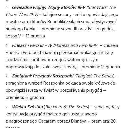
Gwiezdne wojny: Wojny klonów III-V
(
Star Wars: The
Clone Wars III-V)
– kolejne sezony serialu opowiadającego
o walce armii klonów Republiki z siłami separatystycznymi
hrabiego Dooku – premiera: sezon III oraz IV – 6 grudnia,
sezon V – 13 grudnia
Fineasz i Ferb III – IV
(P
hineas and Ferb III-IV
) – znużeni
Fineasz i Ferb postanawiają przełamać wakacyjną rutynę
i codziennie spróbować czegoś szalonego, czym
doprowadzają do szału swoją siostrę – premiera: 13 grudnia
Zaplątani: Przygody Roszpunki
(T
angled: The Series
) –
spragniona wrażeń Roszponka odkłada swoje królewskie
obowiązki i rusza w świat w poszukiwaniu przygód –
premiera: 13 grudnia
Wielka Szóstka
(
B
ig Hero 6: The Series
) – serial będący
kontynuacją przygód małego geniusza znanego
z nagrodzonego Oscarem obrazu Disneya – premiera: 20