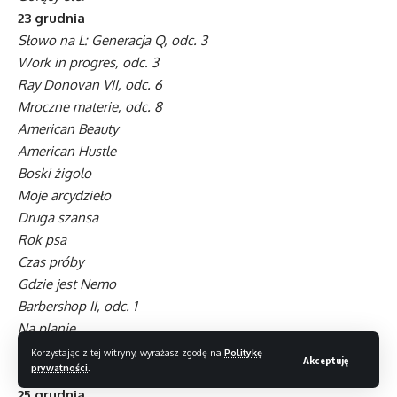
23 grudnia
Słowo na L: Generacja Q, odc. 3
Work in progres, odc. 3
Ray Donovan VII, odc. 6
Mroczne materie, odc. 8
American Beauty
American Hustle
Boski żigolo
Moje arcydzieło
Druga szansa
Rok psa
Czas próby
Gdzie jest Nemo
Barbershop II, odc. 1
Na planie
24 grudnia
Korzystając z tej witryny, wyrażasz zgodę na
Politykę
Akceptuję
prywatności
.
Dracula
25 grudnia