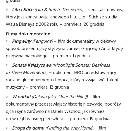
grudnia
Lilo i Stich
(L
ilo & Stitch: The Series) –
serial animowany,
który jest kontynuacją kinowego hitu Lilo i Stich ze studia
Walta Disneya z 2002 roku – premiera: 20 grudnia
Filmy dokumentalne:
Pingwiny
(Penguins)
– film dokumentalny w ciekawy
sposób prezentujący styl życia zamieszkującego Antarktydę
pingwina białookiego – premiera: 1 grudnia
Sonata Księżycowa
(
Moonlight Sonata: Deafness
in Three Movements
) – dokument HBO przedstawiający
rodzinę głuchoniemego chłopca, który rozwija swój talent
muzyczny – premiera: 12 grudnia
W oddali
(
Dalava (aka. Over the Hills))
– film
dokumentalny przedstawiający historię niezwykłej podróży
ojca i syna zarówno na Daleki Wschód, jak również
do w głąb własnej przeszłości – premiera: 19 grudnia
Droga do domu
(
Finding the Way Home
) – film