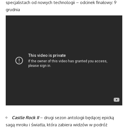
specjalistach od nowych technologii – odcinek finałowy: 9
grudnia
Castle Rock II
– drugi sezon antologii będącej epicką
sagą mroku i światła, która zabiera widzów w podróż