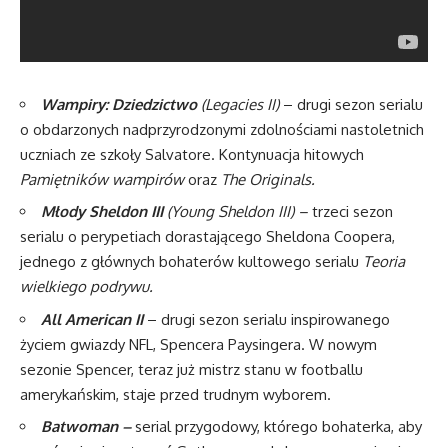
Wampiry: Dziedzictwo
(Legacies II)
– drugi sezon serialu
o obdarzonych nadprzyrodzonymi zdolnościami nastoletnich
uczniach ze szkoły Salvatore. Kontynuacja hitowych
Pamiętników wampirów
oraz
The Originals.
Młody Sheldon III
(Young Sheldon III) –
trzeci sezon
serialu o perypetiach dorastającego Sheldona Coopera,
jednego z głównych bohaterów kultowego serialu
Teoria
wielkiego podrywu.
All American II
– drugi sezon serialu inspirowanego
życiem gwiazdy NFL, Spencera Paysingera. W nowym
sezonie Spencer, teraz już mistrz stanu w footballu
amerykańskim, staje przed trudnym wyborem.
Batwoman –
serial przygodowy, którego bohaterka, aby