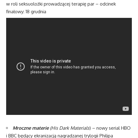
w roli seksuolożki prowadzącej terapię par – odcinek
finałowy: 18 grudnia
Mroczne materie
(His Dark Materials
) – nowy serial HBO
i BBC będący ekranizacją nagradzanej trylogii Philipa