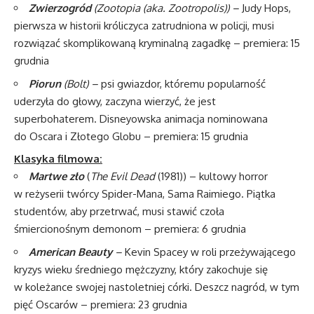
Zwierzogród
(Zootopia (aka. Zootropolis)) –
Judy Hops,
pierwsza w historii króliczyca zatrudniona w policji, musi
rozwiązać skomplikowaną kryminalną zagadkę – premiera: 15
grudnia
Piorun
(Bolt) –
psi gwiazdor, któremu popularność
uderzyła do głowy, zaczyna wierzyć, że jest
superbohaterem. Disneyowska animacja nominowana
do Oscara i Złotego Globu – premiera: 15 grudnia
Klasyka filmowa:
Martwe zło
(
The Evil Dead
(1981)) – kultowy horror
w reżyserii twórcy Spider-Mana, Sama Raimiego. Piątka
studentów, aby przetrwać, musi stawić czoła
śmiercionośnym demonom – premiera: 6 grudnia
American Beauty
–
Kevin Spacey w roli przeżywającego
kryzys wieku średniego mężczyzny, który zakochuje się
w koleżance swojej nastoletniej córki. Deszcz nagród, w tym
pięć Oscarów – premiera: 23 grudnia