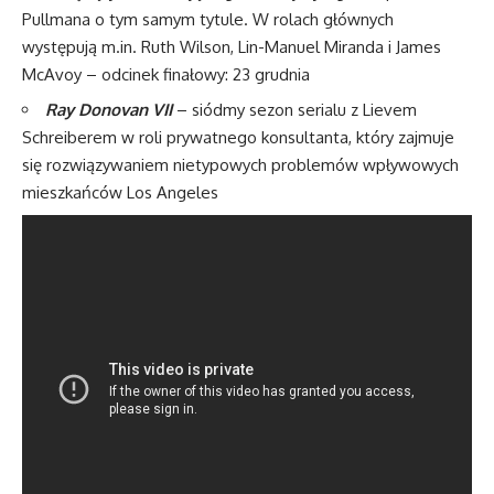
Pullmana o tym samym tytule. W rolach głównych
występują m.in. Ruth Wilson, Lin-Manuel Miranda i James
McAvoy – odcinek finałowy: 23 grudnia
Ray Donovan VII
– siódmy sezon serialu z Lievem
Schreiberem w roli prywatnego konsultanta, który zajmuje
się rozwiązywaniem nietypowych problemów wpływowych
mieszkańców Los Angeles