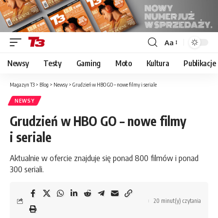
Aa
Font
Resizer
Newsy
Testy
Gaming
Moto
Kultura
Publikacje
Magazyn T3
>
Blog
>
Newsy
>
Grudzień w HBO GO – nowe filmy i seriale
NEWSY
Grudzień w HBO GO – nowe filmy
i seriale
Aktualnie w ofercie znajduje się ponad 800 filmów i ponad
300 seriali.
20 minut(y) czytania