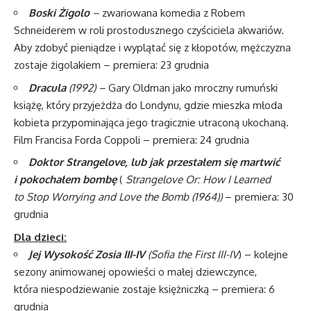
Boski Żigolo
–
zwariowana komedia z Robem
Schneiderem w roli prostodusznego czyściciela akwariów.
Aby zdobyć pieniądze i wyplątać się z kłopotów, mężczyzna
zostaje żigolakiem – premiera: 23 grudnia
Dracula
(1992) –
Gary Oldman jako mroczny rumuński
książę, który przyjeżdża do Londynu, gdzie mieszka młoda
kobieta przypominająca jego tragicznie utraconą ukochaną.
Film Francisa Forda Coppoli – premiera: 24 grudnia
Doktor Strangelove, lub jak przestałem się martwić
i pokochałem bombę
(
Strangelove Or: How I Learned
to Stop Worrying and Love the Bomb (1964))
– premiera: 30
grudnia
Dla dzieci:
Jej Wysokość Zosia III-IV
(S
ofia the First III-IV
) – kolejne
sezony animowanej opowieści o małej dziewczynce,
która niespodziewanie zostaje księżniczką – premiera: 6
grudnia