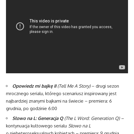
Opowiedz mi bajkę II
(Tell Me A Story)
– drugi sezon
mrocznego serialu, którego scenariusz inspirowany jest
najbardziej znanymi bajkami na świecie – premiera: 6
grudnia
,
po godzinie 6:00
Słowo na L: Generacja Q
(
The L Word: Generation Q
) –
kontynuacja kultowego serialu
Słowo na L
o nieheteroseksualnych kobietach – premiera: 9 grudnia,