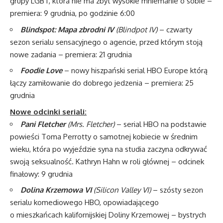
grupy LGBT, która nie ma zbyt wysokie mniemanie o sobie –
premiera: 9 grudnia, po godzinie 6:00
Blindspot: Mapa zbrodni IV
(Blindpot IV)
– czwarty
sezon serialu sensacyjnego o agencie, przed którym stoją
nowe zadania – premiera: 21 grudnia
Foodie Love
– nowy hiszpański serial HBO Europe którą
łączy zamiłowanie do dobrego jedzenia – premiera: 25
grudnia
Nowe odcinki seriali:
Pani Fletcher
(Mrs. Fletcher)
– serial HBO na podstawie
powieści Toma Perrotty o samotnej kobiecie w średnim
wieku, która po wyjeździe syna na studia zaczyna odkrywać
swoją seksualność. Kathryn Hahn w roli głównej – odcinek
finałowy: 9 grudnia
Dolina Krzemowa VI
(Silicon Valley VI)
– szósty sezon
serialu komediowego HBO, opowiadającego
o mieszkańcach kalifornijskiej Doliny Krzemowej – bystrych