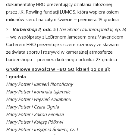
dokumentalny HBO prezentujący działania założonej
przez J.K. Rowling fundacji LUMOS, która wspiera osiem
milionów sierot na całym świecie – premiera: 19 grudnia
Barbershop II
, odc. 5
(
The Shop: Uninterrupted II, ep. 5
)
– we współpracy z LeBronem Jamesem oraz Maverickiem
Carterem HBO prezentuje szczere rozmowy ze sławami
ze świata sportu i rozrywki w kameralnej atmosferze
barbershopu – premiera kolejnego odcinka: 23 grudnia
Grudniowe nowości w
HBO GO [dzień po dniu]:
1 grudnia
Harry Potter i kamień filozoficzny
Harry Potter i komnata tajemnic
Harry Potter i więzień Azkabanu
Harry Potter i Czara Ognia
Harry Potter i Zakon Feniksa
Harry Potter i Książę Półkrwi
Harry Potter i Insygnia Śmierci, cz. 1