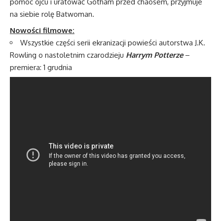
pomóc ojcu i uratować Gotham przed chaosem, przyjmuje
na siebie rolę Batwoman.
Nowości filmowe:
Wszystkie części serii ekranizacji powieści autorstwa J.K.
Rowling o nastoletnim czarodzieju
Harrym Potterze
–
premiera: 1 grudnia