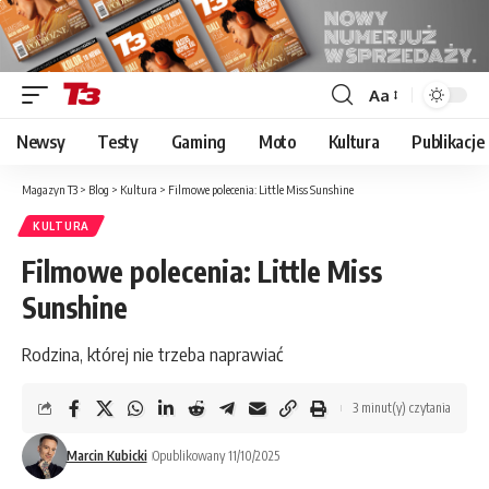
Aa
Font
Resizer
Newsy
Testy
Gaming
Moto
Kultura
Publikacje
Magazyn T3
>
Blog
>
Kultura
>
Filmowe polecenia: Little Miss Sunshine
KULTURA
Filmowe polecenia: Little Miss
Sunshine
Rodzina, której nie trzeba naprawiać
3 minut(y) czytania
Marcin Kubicki
Opublikowany 11/10/2025