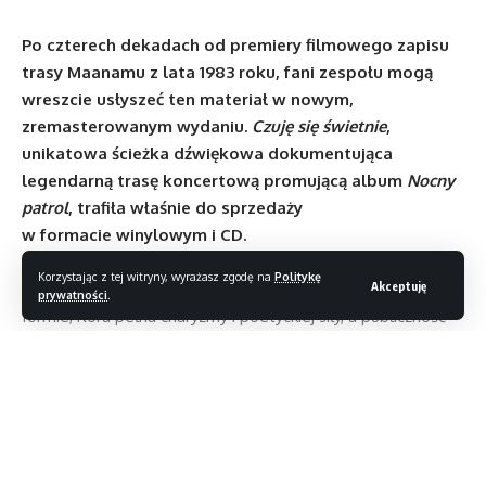
Po czterech dekadach od premiery filmowego zapisu
trasy Maanamu z lata 1983 roku, fani zespołu mogą
wreszcie usłyszeć ten materiał w nowym,
zremasterowanym wydaniu.
Czuję się świetnie
,
unikatowa ścieżka dźwiękowa dokumentująca
legendarną trasę koncertową promującą album
Nocny
patrol
, trafiła właśnie do sprzedaży
w formacie winylowym i CD.
To wyjątkowe wydawnictwo stanowi autentyczny zapis
Korzystając z tej witryny, wyrażasz zgodę na
Politykę
Akceptuję
energii Maanamu u szczytu kariery – zespół w kapitalnej
prywatności
.
formie, Kora pełna charyzmy i poetyckiej siły, a publiczność
rozgrzana do czerwoności. Na płycie znalazły się żywiołowe,
koncertowe wersje takich klasyków jak „Zdrada” i „Raz-dwa-
raz-dwa”, a także wcześniej niepublikowane intro Kory
do ballady „Jestem kobietą”. Nie zabrakło też wirtuozerskich
solówek Ryszarda „Placho” Olesińskiego, które dziś brzmią
Czytaj dalej
jak zapis złotej ery polskiego rocka.