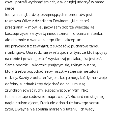
chwili potrafi wycisnąć śmiech, a w drugiej uderzyć w samo
serce.
Jednym z najbardziej przejmujących momentów jest
rozmowa Olive z dziadkiem Edwinem. „Nie jesteś
przegrana” – mówi jej, jakby sam dobrze wiedział, ile
kosztuje życie z etykietą nieudacznika. To scena maleńka,
ale dla mnie o wadze całego filmu: akceptacja
nie przychodzi z zewnątrz, z sukcesów, pucharów, tabel
i rankingów. Ona rodzi się w relacjach, w tym, że ktoś spojrzy
na ciebie i powie: „jesteś wystarczająca taka, jaka jesteś”.
Sama podróż – wiecznie psującym się, żółtym busem,
który trzeba popychać, żeby ruszył – staje się metaforą
rodziny. Każdy z bohaterów jest kulą u nogi, każdy ma swoje
defekty, a jednak żeby dojechać do celu, muszą
zsynchronizować ruchy, złapać wspólny rytm. Nikt
tu nie zostaje cudownie „naprawiony”. Richard nie staje się
nagle czułym ojcem, Frank nie odnajduje łatwego sensu
życia, Dwayne nie spełnia marzeń o lataniu. Ich wady