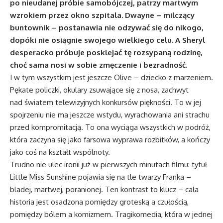
po nieudanej próbie samobójczej, patrzy martwym
wzrokiem przez okno szpitala. Dwayne – milczący
buntownik – postanawia nie odzywać się do nikogo,
dopóki nie osiągnie swojego wielkiego celu. A Sheryl
desperacko próbuje posklejać tę rozsypaną rodzinę,
choć sama nosi w sobie zmęczenie i bezradność.
I w tym wszystkim jest jeszcze Olive – dziecko z marzeniem.
Pękate policzki, okulary zsuwające się z nosa, zachwyt
nad światem telewizyjnych konkursów piękności. To w jej
spojrzeniu nie ma jeszcze wstydu, wyrachowania ani strachu
przed kompromitacją. To ona wyciąga wszystkich w podróż,
która zaczyna się jako farsowa wyprawa rozbitków, a kończy
jako coś na kształt wspólnoty.
Trudno nie ulec ironii już w pierwszych minutach filmu: tytuł
Little Miss Sunshine pojawia się na tle twarzy Franka –
bladej, martwej, poranionej. Ten kontrast to klucz – cała
historia jest osadzona pomiędzy groteską a czułością,
pomiędzy bólem a komizmem. Tragikomedia, która w jednej