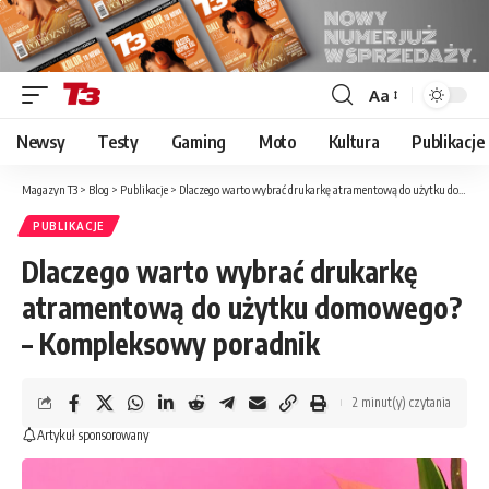
Aa
Font
Resizer
Newsy
Testy
Gaming
Moto
Kultura
Publikacje
Magazyn T3
>
Blog
>
Publikacje
>
Dlaczego warto wybrać drukarkę atramentową do użytku domowego? – Kompleksowy poradnik
PUBLIKACJE
Dlaczego warto wybrać drukarkę
atramentową do użytku domowego?
– Kompleksowy poradnik
2 minut(y) czytania
Artykuł sponsorowany