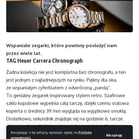
Wspaniałe zegarki, które powinny posłużyć nam
przez wiele lat.
TAG Heuer Carrera Chronograph
Żadna kolekcja nie jest kompletna bez chronografu, a ten
jest jednym z najładniejszych na rynku. Piękny dla oka,
ze wspaniałym cyferblatem z odwróconą „pandą”.
To genialny zegarek inspirowany stylem retro. Szafirowe
szkło kopułowe wypełnia całą tarczę, dzięki czemu stalowa
koperta o średnicy 39 mm wygląda na wyjątkowo smukłą.
Dodatkowo, sekundnik znajduje się na godzinie 6, tarcze
chronografu na 3 i 9 oraz datownik na godzinie 12,
Korzystając z tej witryny, wyrażasz zgodę na
Politykę
co sprawia, że jest to pięknie wyważony projekt. Jeśli
Akceptuję
prywatności
.