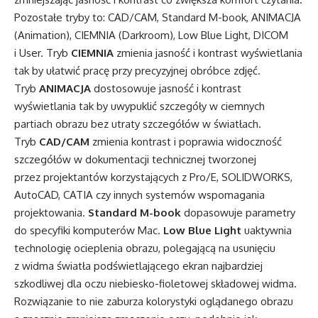
Pozostałe tryby to: CAD/CAM, Standard M-book, ANIMACJA
(Animation), CIEMNIA (Darkroom), Low Blue Light, DICOM
i User. Tryb
CIEMNIA
zmienia jasność i kontrast wyświetlania
tak by ułatwić pracę przy precyzyjnej obróbce zdjęć.
Tryb
ANIMACJA
dostosowuje jasność i kontrast
wyświetlania tak by uwypuklić szczegóły w ciemnych
partiach obrazu bez utraty szczegółów w światłach.
Tryb
CAD/CAM
zmienia kontrast i poprawia widoczność
szczegółów w dokumentacji technicznej tworzonej
przez projektantów korzystających z Pro/E, SOLIDWORKS,
AutoCAD, CATIA czy innych systemów wspomagania
projektowania.
Standard M-book
dopasowuje parametry
do specyfiki komputerów Mac.
Low Blue Light
uaktywnia
technologię ocieplenia obrazu, polegającą na usunięciu
z widma światła podświetlającego ekran najbardziej
szkodliwej dla oczu niebiesko-fioletowej składowej widma.
Rozwiązanie to nie zaburza kolorystyki oglądanego obrazu