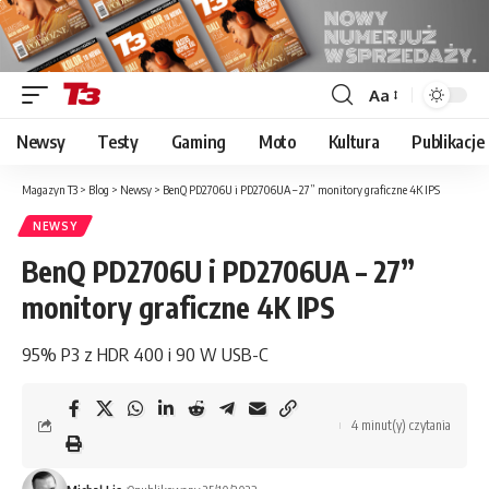
Aa
Font
Resizer
Newsy
Testy
Gaming
Moto
Kultura
Publikacje
Magazyn T3
>
Blog
>
Newsy
>
BenQ PD2706U i PD2706UA – 27” monitory graficzne 4K IPS
NEWSY
BenQ PD2706U i PD2706UA – 27”
monitory graficzne 4K IPS
95% P3 z HDR 400 i 90 W USB-C
4 minut(y) czytania