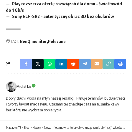
Play rozszerza ofertę rozwiązań dla domu – światłowód
do 1 Gb/s
Sony ELF-SR2 – autentyczny obraz 3D bez okularów
TAGI:
BenQ
monitor
Polecane
Michał Lis
Dobry duch i woda na młyn naszej redakcji. Pilnuje terminów, buduje treści
i tworzy layout magazynu. Czasami też znajduje czas na filiżankę kawy,
bez której nie wyobraża sobie życia.
Magazyn T3
>
Blog
>
Newsy
>
Nowa, niesamowita kolorystyka urządzeń do stylizacji włosów Dyson