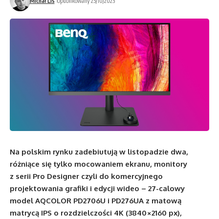
Michał Lis
Opublikowany 25/10/2023
Na polskim rynku zadebiutują w listopadzie dwa,
różniące się tylko mocowaniem ekranu, monitory
z serii Pro Designer czyli do komercyjnego
projektowania grafiki i edycji wideo – 27-calowy
model AQCOLOR PD2706U i PD276UA z matową
matrycą IPS o rozdzielczości 4K (3840×2160 px),