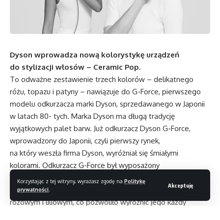
Dyson wprowadza nową kolorystykę urządzeń
do stylizacji włosów – Ceramic Pop.
To odważne zestawienie trzech kolorów – delikatnego
różu, topazu i patyny – nawiązuje do G-Force, pierwszego
modelu odkurzacza marki Dyson, sprzedawanego w Japonii
w latach 80- tych. Marka Dyson ma długą tradycję
wyjątkowych palet barw. Już odkurzacz Dyson G-Force,
wprowadzony do Japonii, czyli pierwszy rynek,
na który weszła firma Dyson, wyróżniał się śmiałymi
kolorami. Odkurzacz G-Force był wyposażony
w przełomową technologię cyklonów i przezroczysty
Korzystając z tej witryny, wyrażasz zgodę na
Politykę
Akceptuję
zbiornik, osadzony w asymetrycznej obudowie w kolorach
prywatności
.
różowym i liliowym, co pozwoliło wyróżnić jego każdy
element. Wyglądał inaczej niż inne odkurzacze dostępne