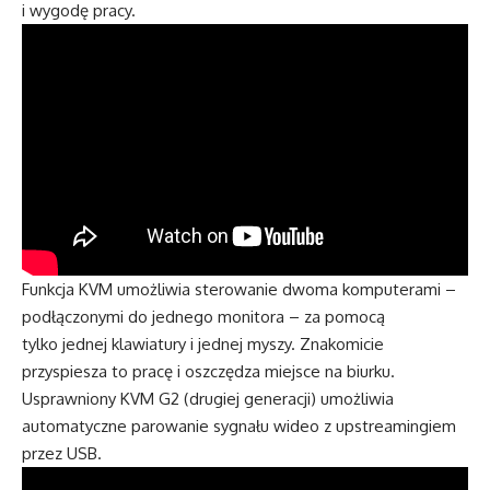
i wygodę pracy.
Funkcja KVM umożliwia sterowanie dwoma komputerami –
podłączonymi do jednego monitora – za pomocą
tylko jednej klawiatury i jednej myszy. Znakomicie
przyspiesza to pracę i oszczędza miejsce na biurku.
Usprawniony KVM G2 (drugiej generacji) umożliwia
automatyczne parowanie sygnału wideo z upstreamingiem
przez USB.