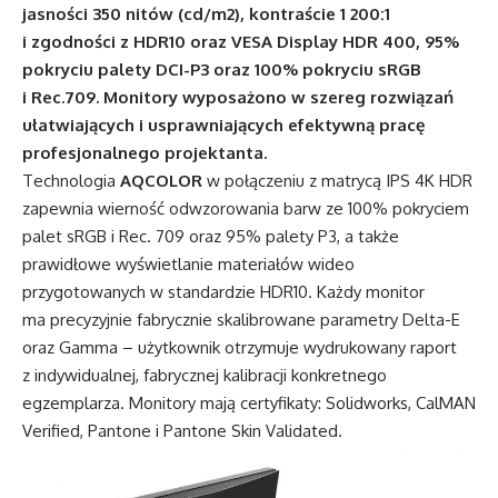
jasności 350 nitów (cd/m2), kontraście 1 200:1
i zgodności z HDR10 oraz VESA Display HDR 400, 95%
pokryciu palety DCI-P3 oraz 100% pokryciu sRGB
i Rec.709. Monitory wyposażono w szereg rozwiązań
ułatwiających i usprawniających efektywną pracę
profesjonalnego projektanta.
Technologia
AQCOLOR
w połączeniu z matrycą IPS 4K HDR
zapewnia wierność odwzorowania barw ze 100% pokryciem
palet sRGB i Rec. 709 oraz 95% palety P3, a także
prawidłowe wyświetlanie materiałów wideo
przygotowanych w standardzie HDR10. Każdy monitor
ma precyzyjnie fabrycznie skalibrowane parametry Delta-E
oraz Gamma – użytkownik otrzymuje wydrukowany raport
z indywidualnej, fabrycznej kalibracji konkretnego
egzemplarza. Monitory mają certyfikaty: Solidworks, CalMAN
Verified, Pantone i Pantone Skin Validated.