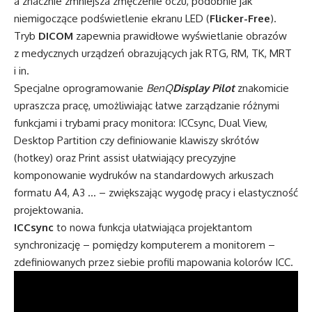
a znacznie zmniejsza zmęczenie oczu, podobnie jak
niemigoczące podświetlenie ekranu LED (
Flicker-Free
).
Tryb
DICOM
zapewnia prawidłowe wyświetlanie obrazów
z medycznych urządzeń obrazujących jak RTG, RM, TK, MRT
i in.
Specjalne oprogramowanie
BenQ
Display Pilot
znakomicie
upraszcza pracę, umożliwiając łatwe zarządzanie różnymi
funkcjami i trybami pracy monitora: ICCsync, Dual View,
Desktop Partition czy definiowanie klawiszy skrótów
(hotkey) oraz Print assist ułatwiający precyzyjne
komponowanie wydruków na standardowych arkuszach
formatu A4, A3 … – zwiększając wygodę pracy i elastyczność
projektowania.
ICCsync
to nowa funkcja ułatwiająca projektantom
synchronizację – pomiędzy komputerem a monitorem –
zdefiniowanych przez siebie profili mapowania kolorów ICC.