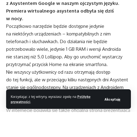
z Asystentem Google w naszym ojczystym języku.
Premiera wirtualnego asystenta odbyła się dziś
w nocy.
Początkowo narzędzie będzie dostępne jedynie
na niektórych urządzeniach – kompatybilnych z nim
telefonach i słuchawkach. Do działania nie będzie
potrzebowało wiele, jedynie 1 GB RAM i wersji Androida
nie starszej niż 5.0 Lollipop. Aby go uruchomić wystarczy
przytrzymać przycisk Home na ekranie smartfona.
Nie wszyscy użytkownicy od razu otrzymają dostęp
do tej funkcji, ale w przeciągu kilku następnych dni Asystent
stanie się ogólnodostępny. Na urządzeniach z Androidem
pojawi się on automatycznie; posiadacze urządzeń iOS będą
Korzystając z tej witryny, wyrażasz zgodę na
Politykę
Akceptuję
prywatności
.
musieli ściągnąć odpowiednią aplikację z AppStore.
W internecie pojawiła się także
oficjalna strona
prezentująca
umiejętności Asystenta. Wśród zadań, które możemy
mu zlecić, są nie tylko proste czynności pokroju sprawdzenia
prognozy pogody czy wyszukiwanie głosowe, ale także