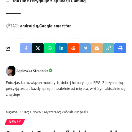
YouTube rezygnuje z aplikacji Gaming
TAGI:
android q
Google
smartfon
Agnieszka Stradecka
Entuzjastka rozwiązań mobilnych, dobrej herbaty i gier RPG. Z inżynierską
precyzją testuje każdy sprzęt niezależnie od miejsca, w którym aktualnie się
znajduje.
Magazyn T3
>
Blog
>
Newsy
>
Asystent Google oficjalnie po polsku
NEWSY