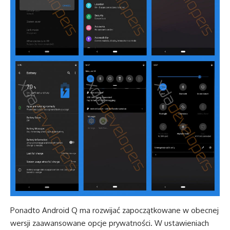
Ponadto Android Q ma rozwijać zapoczątkowane w obecnej
wersji zaawansowane opcje prywatności. W ustawieniach