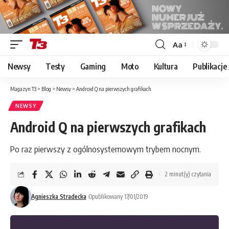
Aa
Font
Resizer
Newsy
Testy
Gaming
Moto
Kultura
Publikacje
Magazyn T3
>
Blog
>
Newsy
>
Android Q na pierwszych grafikach
NEWSY
Android Q na pierwszych grafikach
Po raz pierwszy z ogólnosystemowym trybem nocnym.
2 minut(y) czytania
Agnieszka Stradecka
Opublikowany 17/01/2019