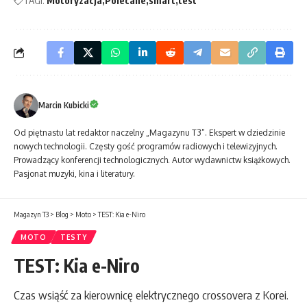
TAGI:
Motoryzacja
Polecane
smart
test
Marcin Kubicki
Od piętnastu lat redaktor naczelny „Magazynu T3”. Ekspert w dziedzinie
nowych technologii. Częsty gość programów radiowych i telewizyjnych.
Prowadzący konferencji technologicznych. Autor wydawnictw książkowych.
Pasjonat muzyki, kina i literatury.
Magazyn T3
>
Blog
>
Moto
>
TEST: Kia e-Niro
MOTO
TESTY
TEST: Kia e-Niro
Czas wsiąść za kierownicę elektrycznego crossovera z Korei.