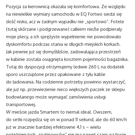
Pozycja za kierownicą okazała się komfortowa. Ze względu
na niewielkie wymiary samochodu w EQ Fortwo siedzi się
dość nisko, acz w żadnym wypadku nie „sportowo”. Fotele
(tutaj skórzane i podgrzewane) całkiem nieźle podpierały
moje plecy, a ich sprężyste wypełnienie nie powodowało
dyskomfortu podczas stania w długich miejskich korkach.
Jak pewnie już się domyśliliście, zadowalająca przestrzeń
w kabinie została osiągnięta kosztem pojemności bagażnika.
Tutaj do dyspozycji otrzymujemy ledwie 260 l, na dodatek
sporo uszczuplone przez upakowane z tyłu kable
do ładowania. Na codzienne potrzeby powinno wystarczyć,
ale już np. przewiezienie nieco większych paczek ze sklepu
budowlanego może wymagać zamówienia usługi
transportowej.
W mieście jazda Smartem to niemal ideał. Owszem,
do setki rozpędza się on w ponad 11 sekund, ale do 60 km/h
już w znacznie bardziej efektowne 4,1 s – wielu
potężniejszych „spalinowców” nie ma nawet szans na bycie