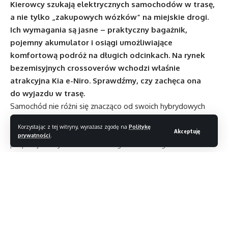
Kierowcy szukają elektrycznych samochodów w trasę,
a nie tylko „zakupowych wózków” na miejskie drogi.
Ich wymagania są jasne – praktyczny bagażnik,
pojemny akumulator i osiągi umożliwiające
komfortową podróż na długich odcinkach. Na rynek
bezemisyjnych crossoverów wchodzi właśnie
atrakcyjna Kia e-Niro. Sprawdźmy, czy zachęca ona
do wyjazdu w trasę.
Samochód nie różni się znacząco od swoich hybrydowych
kuzynów; widać tutaj klasyczny dla koreańskich „elektryków”
Korzystając z tej witryny, wyrażasz zgodę na
Politykę
zabudowany grill i kilka błękitnych elementów, ale to wciąż
Akceptuję
prywatności
.
proporcjonalny crossover o eleganckim designie.
Testowana, średnia wersja wyposażenia L została
dodatkowo ozdobiona chromowanymi listwami wzdłuż linii
okien i przyciemnianymi szybami. Dodatkowy plus
za gniazdo ładowania, które znalazło się w wygodnym
w obsłudze punkcie z przodu.
Wnętrze Kii e-Niro jest klasyczne, można nawet stwierdzić,
Czytaj dalej