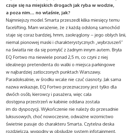
czuje się na miejskich drogach jak ryba w wodzie,
a poza nim… no właśnie, jak?
Najmniejszy model Smarta przeszedł kilka miesięcy temu
facelifting. Mam wrażenie, że z każdą odsłoną samochód
staje się coraz bardziej, hmm, zaokrąglony – jego obłych linii,
niemal pionowej maski i charakterystycznych „wybrzuszeń”
na światła nie da się pomylić z żadnym innym autem. Bryła
EQ Fortwo ma niewiele ponad 2,5 m, co czyni z niej
idealnego pretendenta do walki o miejsca parkingowe
w najbardziej zatłoczonych punktach Warszawy.
Paradoksalnie, w środku wcale nie czuć ciasnoty. Jak sama
nazwa wskazuje, EQ Fortwo przeznaczony jest tylko dla
dwóch osób, kierowcy i pasażera, więc cała
dostępna przestrzeń w kabinie oddana została
im do dyspozycji. Wykończenie nie należy do przesadnie
luksusowych, choć nowoczesne, odważne wzornictwo
świetnie pasuje do charakteru Smarta. Czytelna deska
rozdzielcza, wygodny w obsłudze system infotainment,