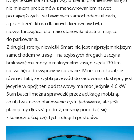
Dzięki lekkiej konstrukcji i wąziutkiemu promieniowi skrętu
nie miałem problemów z manewrowaniem nawet
po najwęższych, zastawionych samochodami ulicach,
a przestrzeń, która dla innych kierowców była
niewystarczająca, dla mnie stanowiła idealne miejsce
do parkowania.
Z drugiej strony, niewielki Smart nie jest najprzyjemniejszym
samochodem w trasę – na szybszych drogach zaczyna
brakować mu mocy, a maksymalny zasięg rzędu 130 km
nie zachęca do wypraw w nieznane. Minusem okazał się
również fakt, że szybki przewód do ładowania dostępny jest
jedynie w opcji; ten podstawowy ma moc jedynie 4,6 kW.
Stan baterii można sprawdzić przez aplikację mobilną,
co ułatwia nieco planowanie cyklu ładowania, ale jeśli
planujemy dłuższą podróż, musimy pogodzić się
z koniecznością częstych i długich postojów.