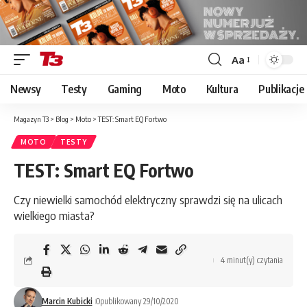
Aa
Font
Resizer
Newsy
Testy
Gaming
Moto
Kultura
Publikacje
Magazyn T3
>
Blog
>
Moto
>
TEST: Smart EQ Fortwo
MOTO
TESTY
TEST: Smart EQ Fortwo
Czy niewielki samochód elektryczny sprawdzi się na ulicach
wielkiego miasta?
4 minut(y) czytania
Marcin Kubicki
Opublikowany 29/10/2020