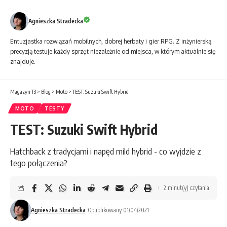
Agnieszka Stradecka
Entuzjastka rozwiązań mobilnych, dobrej herbaty i gier RPG. Z inżynierską
precyzją testuje każdy sprzęt niezależnie od miejsca, w którym aktualnie się
znajduje.
Magazyn T3
>
Blog
>
Moto
>
TEST: Suzuki Swift Hybrid
MOTO
TESTY
TEST: Suzuki Swift Hybrid
Hatchback z tradycjami i napęd mild hybrid - co wyjdzie z
tego połączenia?
2 minut(y) czytania
Agnieszka Stradecka
Opublikowany 01/04/2021