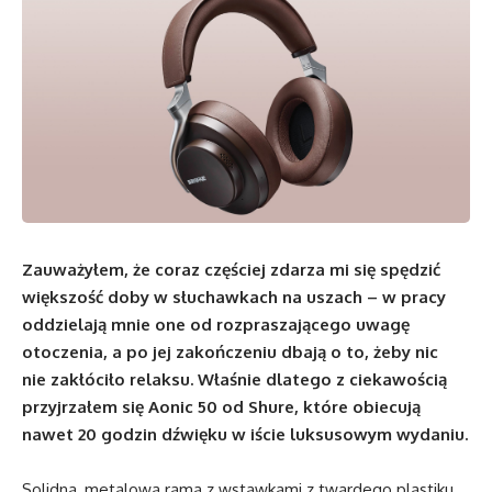
Zauważyłem, że coraz częściej zdarza mi się spędzić
większość doby w słuchawkach na uszach – w pracy
oddzielają mnie one od rozpraszającego uwagę
otoczenia, a po jej zakończeniu dbają o to, żeby nic
nie zakłóciło relaksu. Właśnie dlatego z ciekawością
przyjrzałem się Aonic 50 od Shure, które obiecują
nawet 20 godzin dźwięku w iście luksusowym wydaniu.
Solidna, metalowa rama z wstawkami z twardego plastiku