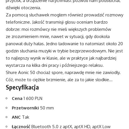
przycisk, a urządzenie natychmiast pozwoli nam podsłuchać
dźwięki otoczenia.
Za pomocą słuchawek mogłem również prowadzić rozmowy
telefoniczne. Jakość transmisji głosu oceniam bardzo
dobrze: moi rozmówcy nie mieli większych problemów
ze zrozumieniem mnie, nawet w sytuacji, gdy dookoła
panował duży hałas. Jedno ładowanie to natomiast około 20
godzin słuchania muzyki w trybie bezprzewodowym. Nie jest
to najlepszy wynik w klasie, ale w praktyce jak najbardziej
wystarcza na kilka dni pracy i późniejszego relaksu.
Shure Aonic 50 chociaż spore, naprawdę mnie nie zawiodły.
Cóż, może to ciężkie brzmienie, ale za to jakie słodkie…
Specyfikacja
Cena
1 600 PLN
Przetworniki
50 mm
ANC
Tak
Łączność
Bluetooth 5.0 z aptX, aptX HD, aptX Low