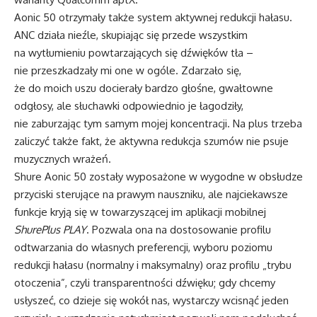
Aonic 50 otrzymały także system aktywnej redukcji hałasu.
ANC działa nieźle, skupiając się przede wszystkim
na wytłumieniu powtarzających się dźwięków tła –
nie przeszkadzały mi one w ogóle. Zdarzało się,
że do moich uszu docierały bardzo głośne, gwałtowne
odgłosy, ale słuchawki odpowiednio je łagodziły,
nie zaburzając tym samym mojej koncentracji. Na plus trzeba
zaliczyć także fakt, że aktywna redukcja szumów nie psuje
muzycznych wrażeń.
Shure Aonic 50 zostały wyposażone w wygodne w obsłudze
przyciski sterujące na prawym nauszniku, ale najciekawsze
funkcje kryją się w towarzyszącej im aplikacji mobilnej
ShurePlus PLAY
. Pozwala ona na dostosowanie profilu
odtwarzania do własnych preferencji, wyboru poziomu
redukcji hałasu (normalny i maksymalny) oraz profilu „trybu
otoczenia”, czyli transparentności dźwięku; gdy chcemy
usłyszeć, co dzieje się wokół nas, wystarczy wcisnąć jeden