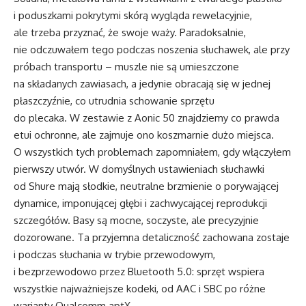
i poduszkami pokrytymi skórą wygląda rewelacyjnie,
ale trzeba przyznać, że swoje waży. Paradoksalnie,
nie odczuwałem tego podczas noszenia słuchawek, ale przy
próbach transportu – muszle nie są umieszczone
na składanych zawiasach, a jedynie obracają się w jednej
płaszczyźnie, co utrudnia schowanie sprzętu
do plecaka. W zestawie z Aonic 50 znajdziemy co prawda
etui ochronne, ale zajmuje ono koszmarnie dużo miejsca.
O wszystkich tych problemach zapomniałem, gdy włączyłem
pierwszy utwór. W domyślnych ustawieniach słuchawki
od Shure mają słodkie, neutralne brzmienie o porywającej
dynamice, imponującej głębi i zachwycającej reprodukcji
szczegółów. Basy są mocne, soczyste, ale precyzyjnie
dozorowane. Ta przyjemna detaliczność zachowana zostaje
i podczas słuchania w trybie przewodowym,
i bezprzewodowo przez Bluetooth 5.0: sprzęt wspiera
wszystkie najważniejsze kodeki, od AAC i SBC po różne
warianty Qualcomm aptX.