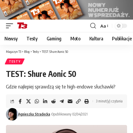
Aa
Font
Resizer
Newsy
Testy
Gaming
Moto
Kultura
Publikacje
Magazyn T3
>
Blog
>
Testy
>
TEST: Shure Aonic 50
TESTY
TEST: Shure Aonic 50
Gdzie najlepiej sprawdzą się te high-endowe słuchawki?
3 minut(y) czytania
Agnieszka Stradecka
Opublikowany 02/04/2021