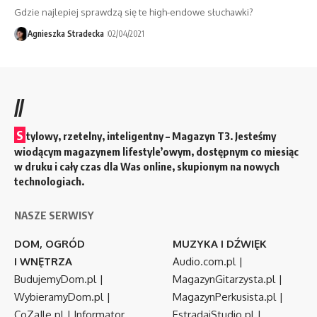
Gdzie najlepiej sprawdzą się te high-endowe słuchawki?
Agnieszka Stradecka
02/04/2021
//
S
tylowy, rzetelny, inteligentny – Magazyn T3. Jesteśmy
wiodącym magazynem lifestyle’owym, dostępnym co miesiąc
w druku i cały czas dla Was online, skupionym na nowych
technologiach.
NASZE SERWISY
DOM, OGRÓD
MUZYKA I DŹWIĘK
I WNĘTRZA
Audio.com.pl
|
BudujemyDom.pl
|
MagazynGitarzysta.pl
|
WybieramyDom.pl
|
MagazynPerkusista.pl
|
CoZaIle.pl
|
Informator
EstradaiStudio.pl
|