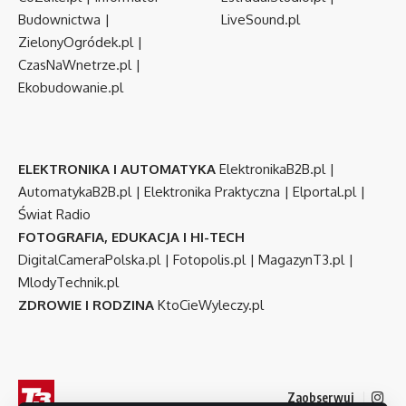
Budownictwa
|
LiveSound.pl
ZielonyOgródek.pl
|
CzasNaWnetrze.pl
|
Ekobudowanie.pl
ELEKTRONIKA I AUTOMATYKA
ElektronikaB2B.pl
|
AutomatykaB2B.pl
|
Elektronika Praktyczna
|
Elportal.pl
|
Świat Radio
FOTOGRAFIA, EDUKACJA I HI-TECH
DigitalCameraPolska.pl
|
Fotopolis.pl
|
MagazynT3.pl
|
MlodyTechnik.pl
ZDROWIE I RODZINA
KtoCieWyleczy.pl
Zaobserwuj