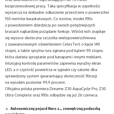
bezprzewodowej pracy. Taka specyfikacja w zupełności
wystarcza na dokładne odkurzenie przestrzeni o powierzchni
150 metrów kwadratowych. Co istotne, model R10s
z powodzeniem dziedziczy po swoich potężniejszych
braciach najbardziej pożądane funkcje. Wśród nich znajduje
się wysoce skuteczna szczotka wielopowierzchniowa
z zaawansowanym oświetleniem CelesTect o kącie 140
stopni, a także sprytna rura zginana pod kątem 90 stopni,
która ułatwia sprzątanie pod kanapami i innymi meblami.
Intuicyjną kontrolę parametrów zapewnia wyraźny ekran
LED, a o czystość powietrza w sypialni czy salonie dba
sprawdzony system gwarantujący skuteczność filtracji
na wysokim poziomie 99,9 procent.
Oficjalna polska premiera Dreame Z30 AquaCycle Pro, Z30
Ultra Complete oraz R10s odbędzie się już 26 czerwca.
Autonomiczny pojazd Nuro z… zewnętrzną poduszką
powietrzną