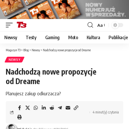
Aa
Font
Resizer
Newsy
Testy
Gaming
Moto
Kultura
Publikacje
Magazyn T3
>
Blog
>
Newsy
>
Nadchodzą nowe propozycje od Dreame
NEWSY
Nadchodzą nowe propozycje
od Dreame
Planujesz zakup odkurzacza?
4 minut(y) czytania