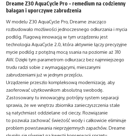
Dreame Z30 AquaCycle Pro – remedium na codzienny
bałagan i uporczywe zabrudzenia
W modelu Z30 AquaCycle Pro, Dreame znacząco
rozbudowało możliwości jednoczesnego odkurzania i mycia
podłóg. Flagową innowacją w tym urządzeniu jest
technologia AquaCycle 2.0, która aktywnie łączy precyzyjne
mycie podłóg z potężną mocą ssania na poziomie aż 310
AW. Dzięki tym parametrom odkurzacz bez najmniejszego
trudu radzi sobie z wymagającymi, mieszanymi
zabrudzeniami już w jednym przejściu.
Urządzenie przeszło kompleksową modernizację, aby
zaoferować użytkownikom absolutną swobodę.
Zastosowany tu innowacyjny, potrójny system separacji
sprawia, że we wnętrzu zbiornika zanieczyszczenia stałe
są natychmiast oddzielane od cieczy. Rozwiązanie
to pozwala zachować świeżość wody i całkowicie eliminuje
problem powstawania nieprzyjemnych zapachów. Dreame
skupiło się również na kwestii konserwacji sprzętu,