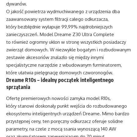
dywanów.
O jakość powietrza wydmuchiwanego z urządzenia dba
zaawansowany system filtracji całego odkurzacza,
który bezbłędnie wyłapuje 99,99% najdrobniejszych
zanieczyszczeń. Model Dreame Z30 Ultra Complete
to również ogromny ukłon w stronę wszystkich posiadaczy
zwierząt domowych. W niezwykle bogatym i rozbudowanym
zestawie akcesoriów znalazło się między innymi
specjalistyczne narzędzie z wbudowanym furminatorem,
które ułatwia pielęgnację domowych czworonogów.
Dreame R10s – idealny początek inteligentnego
sprzątania
Ofertę premierowych nowości zamyka model R10s,
który stanowi doskonały punkt wejścia do rozbudowanego
ekosystemu inteligentnych urządzeń Dreame. Mimo bardzo
przystępnej ceny, ten poręczny odkurzacz oferuje solidne
parametry, na czele z mocą ssania wynoszącą 140 AW
oraz akumulatorem zapewniającym do 70 minut