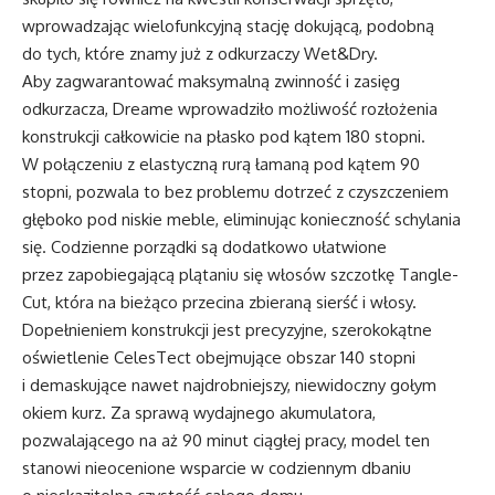
wprowadzając wielofunkcyjną stację dokującą, podobną
do tych, które znamy już z odkurzaczy Wet&Dry.
Aby zagwarantować maksymalną zwinność i zasięg
odkurzacza, Dreame wprowadziło możliwość rozłożenia
konstrukcji całkowicie na płasko pod kątem 180 stopni.
W połączeniu z elastyczną rurą łamaną pod kątem 90
stopni, pozwala to bez problemu dotrzeć z czyszczeniem
głęboko pod niskie meble, eliminując konieczność schylania
się. Codzienne porządki są dodatkowo ułatwione
przez zapobiegającą plątaniu się włosów szczotkę Tangle-
Cut, która na bieżąco przecina zbieraną sierść i włosy.
Dopełnieniem konstrukcji jest precyzyjne, szerokokątne
oświetlenie CelesTect obejmujące obszar 140 stopni
i demaskujące nawet najdrobniejszy, niewidoczny gołym
okiem kurz. Za sprawą wydajnego akumulatora,
pozwalającego na aż 90 minut ciągłej pracy, model ten
stanowi nieocenione wsparcie w codziennym dbaniu