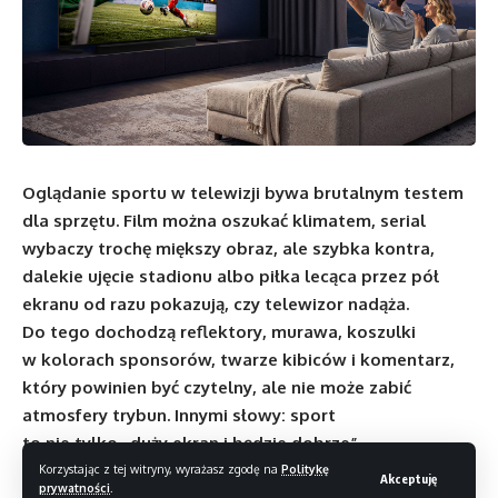
Oglądanie sportu w telewizji bywa brutalnym testem
dla sprzętu. Film można oszukać klimatem, serial
wybaczy trochę miększy obraz, ale szybka kontra,
dalekie ujęcie stadionu albo piłka lecąca przez pół
ekranu od razu pokazują, czy telewizor nadąża.
Do tego dochodzą reflektory, murawa, koszulki
w kolorach sponsorów, twarze kibiców i komentarz,
który powinien być czytelny, ale nie może zabić
atmosfery trybun. Innymi słowy: sport
to nie tylko „duży ekran i będzie dobrze”.
Samsung od kilku lat traktuje transmisje sportowe jako
Korzystając z tej witryny, wyrażasz zgodę na
Politykę
Akceptuję
prywatności
.