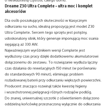
o nieskazitelną czystość całego domu.
Dreame Z30 Ultra Complete – ultra moc i komplet
akcesoriów
Dla osób poszukujących skuteczności w klasycznym
odkurzaniu na sucho, idealną propozycją jest model Z30
Ultra Complete. Sercem tego sprzętu jest potężny,
udoskonalony silnik, który generuje imponującą moc ssania
sięgającą aż 330 AW.
Najważniejszym wyróżnikiem wersji Complete jest
wydłużony czas pracy dzięki dodatkowemu akumulatorowi
dołączonemu do zestawu. To rozwiązanie wydłuża łączny
czas działania do rewelacyjnych 150 minut (w porównaniu
do standardowych 90 minut), eliminując problem
rozładowanej baterii przy odkurzaniu większych powierzchni.
Producent znacząco rozwinął także kwestię higieny
i wszechstronnej pielęgnacji różnych rodzajów podłóg.
Do znanej, uniwersalnej szczotki z oświetleniem dołączono
oddzielną końcówkę przeznaczoną wyłącznie do odkurzania