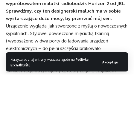
wypróbowałem malutki radiobudzik Horizon 2 od JBL.
Sprawdźmy, czy ten designerski maluch ma w sobie
wystarczająco dużo mocy, by przerwać mój sen.
Urządzenie wygląda, jak stworzone z myślą o nowoczesnych
sypialniach. Stylowe, powleczone mięciutką tkaniną
i wyposażone w dwa porty do ładowania urządzeń
elektronicznych – do pełni szczęścia brakowało
mi tylko ładowarki Qi, chociaż ze względu na kulistą formę
Korzystając z tej witryny, wyrażasz zgodę na
Politykę
Akceptuję
głośnika jej integracja mogłaby okazać się niemożliwa.
prywatności
.
Zamiast tego otrzymujemy czytelny zegar z czujnikiem
jasności oraz wbudowaną lampkę nocną, subtelną i nie
rażącą w oczy; jest trochę za słaba do czytania, ale podczas
wstawania w nocy sprawdziła się idealnie.
Chociaż Horizon 2 nie jest kompatybilny z żadną aplikacją
Czytaj dalej
mobilną, sterowanie nim okazało się dziecinnie proste.
Umieszczone w górnej części głośnika pokrętło pozwala
szybko ustawić czas budzenia, zmienić głośność odtwarzania
oraz włączyć drzemkę; w pamięci znajduje się miejsce dla