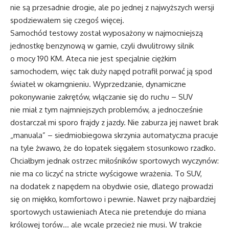
nie są przesadnie drogie, ale po jednej z najwyższych wersji
spodziewałem się czegoś więcej.
Samochód testowy został wyposażony w najmocniejszą
jednostkę benzynową w gamie, czyli dwulitrowy silnik
o mocy 190 KM. Ateca nie jest specjalnie ciężkim
samochodem, więc tak duży napęd potrafił porwać ją spod
świateł w okamgnieniu. Wyprzedzanie, dynamiczne
pokonywanie zakrętów, włączanie się do ruchu – SUV
nie miał z tym najmniejszych problemów, a jednocześnie
dostarczał mi sporo frajdy z jazdy. Nie zaburza jej nawet brak
„manuala” – siedmiobiegowa skrzynia automatyczna pracuje
na tyle żwawo, że do łopatek sięgałem stosunkowo rzadko.
Chciałbym jednak ostrzec miłośników sportowych wyczynów:
nie ma co liczyć na stricte wyścigowe wrażenia. To SUV,
na dodatek z napędem na obydwie osie, dlatego prowadzi
się on miękko, komfortowo i pewnie. Nawet przy najbardziej
sportowych ustawieniach Ateca nie pretenduje do miana
królowej torów… ale wcale przecież nie musi. W trakcie