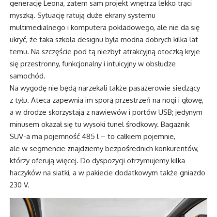
generację Leona, zatem sam projekt wnętrza lekko trąci
myszką. Sytuację ratują duże ekrany systemu
multimedialnego i komputera pokładowego, ale nie da się
ukryć, że taka szkoła designu była modna dobrych kilka lat
temu. Na szczęście pod tą niezbyt atrakcyjną otoczką kryje
się przestronny, funkcjonalny i intuicyjny w obsłudze
samochód.
Na wygodę nie będą narzekali także pasażerowie siedzący
z tyłu. Ateca zapewnia im sporą przestrzeń na nogi i głowę,
a w drodze skorzystają z nawiewów i portów USB; jedynym
minusem okazał się tu wysoki tunel środkowy. Bagażnik
SUV-a ma pojemność 485 l – to całkiem pojemnie,
ale w segmencie znajdziemy bezpośrednich konkurentów,
którzy oferują więcej. Do dyspozycji otrzymujemy kilka
haczyków na siatki, a w pakiecie dodatkowym także gniazdo
230 V.