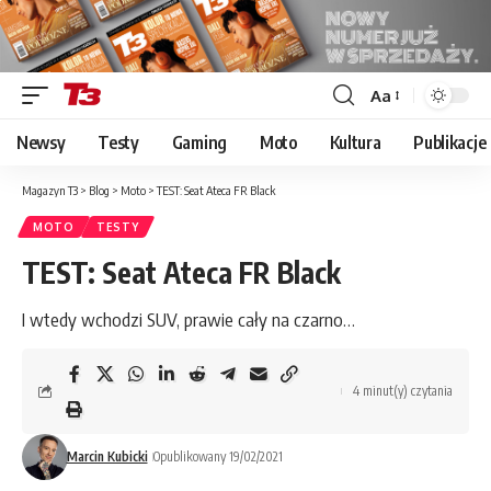
Aa
Font
Resizer
Newsy
Testy
Gaming
Moto
Kultura
Publikacje
Magazyn T3
>
Blog
>
Moto
>
TEST: Seat Ateca FR Black
MOTO
TESTY
TEST: Seat Ateca FR Black
I wtedy wchodzi SUV, prawie cały na czarno…
4 minut(y) czytania
Marcin Kubicki
Opublikowany 19/02/2021