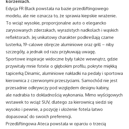
korzeniach.
Edycja FR Black powstała na bazie przedliftingowego
modelu, ale nie oznacza to, że sprawia kiepskie wrażenie.
To wciąż wysokie, proporcjonalne auto o elegancko
zarysowanych zderzakach, wyrazistych nadkolach i wąskich
reflektorach. Jej unikatowy charakter podkreślają czarne
lusterka, 19-calowe obręcze aluminiowe oraz grill – niby
szczegóły, a jednak od razu przykuwają uwagę.
Sportowe inspiracje widoczne były także wewnątrz, gdzie
przywitały mnie fotele o głębokim profilu, pokryte miękką
tapicerką Dinamic, aluminiowe nakładki na pedały i sportowa
kierownica z czerwonymi przeszyciami. Samochód nie jest
przesadnie odkrywczy pod względem designu kabiny,
ale nadrabia to dokładnością wykonania. Mimo wyścigowych
wstawek to wciąż SUV, dlatego za kierownicą siedzi się
wysoko i pewnie, a pozycję i ułożenie fotela łatwo
dopasować do swoich preferencji.
Przedliftingowa Ateca powstała w oparciu o trzecią