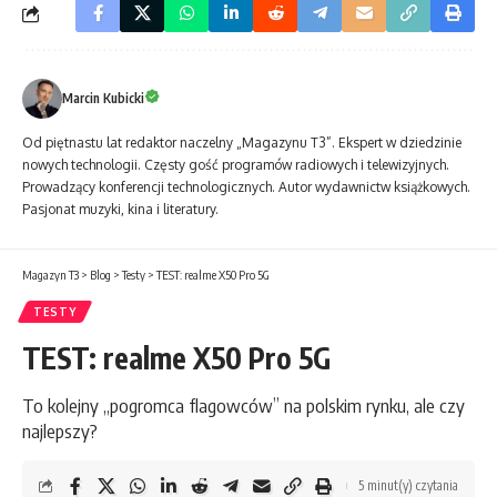
Marcin Kubicki
Od piętnastu lat redaktor naczelny „Magazynu T3”. Ekspert w dziedzinie
nowych technologii. Częsty gość programów radiowych i telewizyjnych.
Prowadzący konferencji technologicznych. Autor wydawnictw książkowych.
Pasjonat muzyki, kina i literatury.
Magazyn T3
>
Blog
>
Testy
>
TEST: realme X50 Pro 5G
TESTY
TEST: realme X50 Pro 5G
To kolejny „pogromca flagowców” na polskim rynku, ale czy
najlepszy?
5 minut(y) czytania