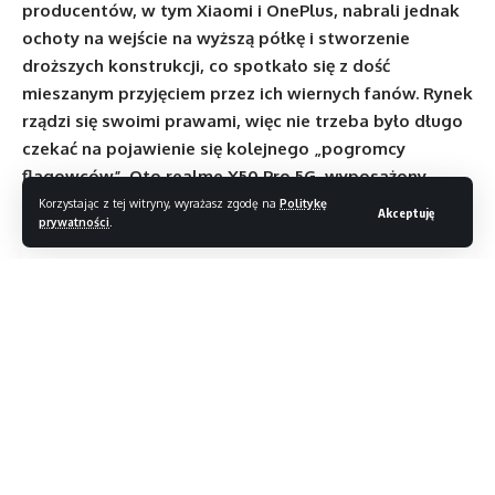
producentów, w tym Xiaomi i OnePlus, nabrali jednak
ochoty na wejście na wyższą półkę i stworzenie
droższych konstrukcji, co spotkało się z dość
mieszanym przyjęciem przez ich wiernych fanów. Rynek
rządzi się swoimi prawami, więc nie trzeba było długo
czekać na pojawienie się kolejnego „pogromcy
flagowców”. Oto realme X50 Pro 5G, wyposażony
w mocne podzespoły i zachęcająco przystępną cenę –
Korzystając z tej witryny, wyrażasz zgodę na
Politykę
Akceptuję
prywatności
.
czy warto dać mu się skusić?
Spis treści
W oku kamery
Specyfikacja
Czytaj dalej
Designersko telefon od realme to klasyka:
ma on zaokrąglone krawędzie, szklany tył z wysepką
na aparat, niemal bezramkowy ekran. Sprzęt prezentuje się