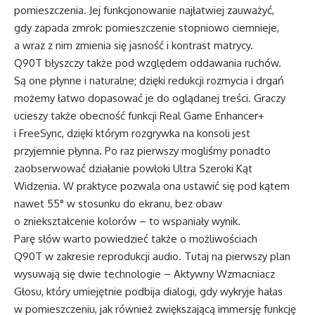
pomieszczenia. Jej funkcjonowanie najłatwiej zauważyć,
gdy zapada zmrok: pomieszczenie stopniowo ciemnieje,
a wraz z nim zmienia się jasność i kontrast matrycy.
Q90T błyszczy także pod względem oddawania ruchów.
Są one płynne i naturalne; dzięki redukcji rozmycia i drgań
możemy łatwo dopasować je do oglądanej treści. Graczy
ucieszy także obecność funkcji Real Game Enhancer+
i FreeSync, dzięki którym rozgrywka na konsoli jest
przyjemnie płynna. Po raz pierwszy mogliśmy ponadto
zaobserwować działanie powłoki Ultra Szeroki Kąt
Widzenia. W praktyce pozwala ona ustawić się pod kątem
nawet 55° w stosunku do ekranu, bez obaw
o zniekształcenie kolorów – to wspaniały wynik.
Parę słów warto powiedzieć także o możliwościach
Q90T w zakresie reprodukcji audio. Tutaj na pierwszy plan
wysuwają się dwie technologie – Aktywny Wzmacniacz
Głosu, który umiejętnie podbija dialogi, gdy wykryje hałas
w pomieszczeniu, jak również zwiększającą immersję funkcję