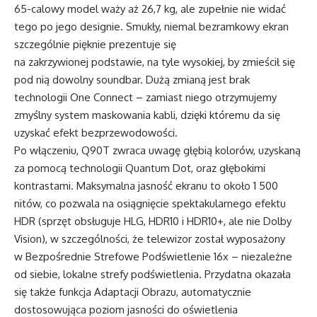
65-calowy model waży aż 26,7 kg, ale zupełnie nie widać
tego po jego designie. Smukły, niemal bezramkowy ekran
szczególnie pięknie prezentuje się
na zakrzywionej podstawie, na tyle wysokiej, by zmieścił się
pod nią dowolny soundbar. Dużą zmianą jest brak
technologii One Connect – zamiast niego otrzymujemy
zmyślny system maskowania kabli, dzięki któremu da się
uzyskać efekt bezprzewodowości.
Po włączeniu, Q90T zwraca uwagę głębią kolorów, uzyskaną
za pomocą technologii Quantum Dot, oraz głębokimi
kontrastami. Maksymalna jasność ekranu to około 1 500
nitów, co pozwala na osiągnięcie spektakularnego efektu
HDR (sprzęt obsługuje HLG, HDR10 i HDR10+, ale nie Dolby
Vision), w szczególności, że telewizor został wyposażony
w Bezpośrednie Strefowe Podświetlenie 16x – niezależne
od siebie, lokalne strefy podświetlenia. Przydatna okazała
się także funkcja Adaptacji Obrazu, automatycznie
dostosowująca poziom jasności do oświetlenia