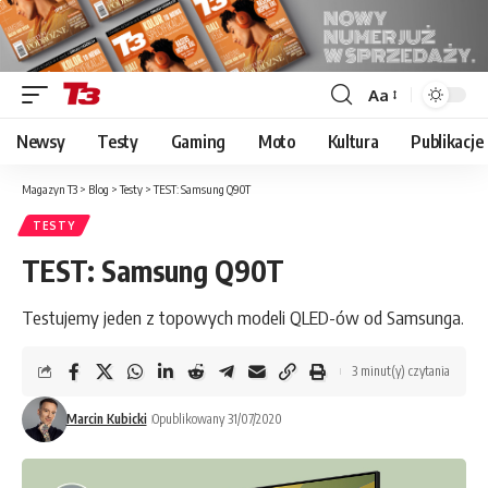
Aa
Font
Resizer
Newsy
Testy
Gaming
Moto
Kultura
Publikacje
Magazyn T3
>
Blog
>
Testy
>
TEST: Samsung Q90T
TESTY
TEST: Samsung Q90T
Testujemy jeden z topowych modeli QLED-ów od Samsunga.
3 minut(y) czytania
Marcin Kubicki
Opublikowany 31/07/2020