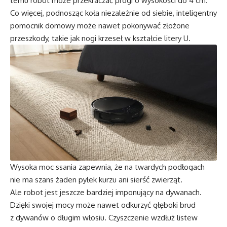
temu robot może przekraczać progi o wysokości do 4 cm.
Co więcej, podnosząc koła niezależnie od siebie, inteligentny
pomocnik domowy może nawet pokonywać złożone
przeszkody, takie jak nogi krzeseł w kształcie litery U.
Wysoka moc ssania zapewnia, że ​​na twardych podłogach
nie ma szans żaden pyłek kurzu ani sierść zwierząt.
Ale robot jest jeszcze bardziej imponujący na dywanach.
Dzięki swojej mocy może nawet odkurzyć głęboki brud
z dywanów o długim włosiu. Czyszczenie wzdłuż listew