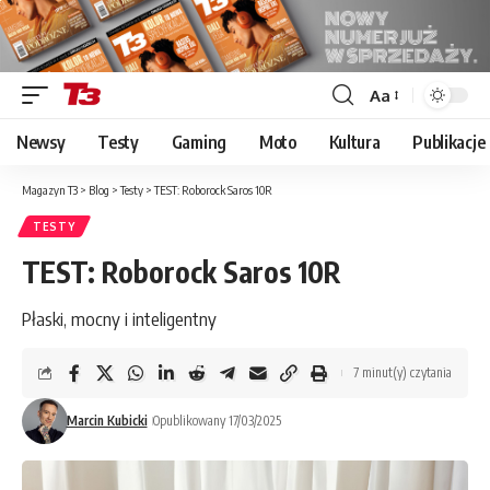
Aa
Font
Resizer
Newsy
Testy
Gaming
Moto
Kultura
Publikacje
Magazyn T3
>
Blog
>
Testy
>
TEST: Roborock Saros 10R
TESTY
TEST: Roborock Saros 10R
Płaski, mocny i inteligentny
7 minut(y) czytania
Marcin Kubicki
Opublikowany 17/03/2025