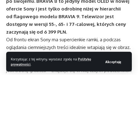
po swojemu. BRAVIA 8 to jedyny model OLED w nowej
ofercie Sony i jest tylko odrobinę niżej w hierarchii
od flagowego modelu BRAVIA 9. Telewizor jest
dostępny w wersji 55-, 65- i 77-calowej, których ceny
zaczynają się od 6 399 PLN.
Od frontu ekran Sony ma supercienkie ramki, a podczas
oglądania ciemniejszych treści idealnie wtapiają się w obraz.
To mówi więcej o reprodukcji kolorów, o czym za chwilę, niż
Korzystając z tej witryny, wyrażasz zgodę na
Politykę
Akceptuję
o samych ramkach, ale wygląda niesamowicie. Dolna ramka
prywatności
.
jest trochę grubsza – znajduje się w niej czujnik podczerwieni
i mikrofon dalekiego zasięgu, używany do włączania
i wyłączania telewizora, a także Asystenta Google.
Z tyłu Sony używa wzoru przypominającego szachownicę,
ale najbardziej podobają mi się panele do ukrywania kabli.
Czytaj dalej
Gwarantuje to dość minimalistyczny design w salonie. Sony
ma również dwie opcje nóżek, w zależności od tego,
czy umieszczasz soundbar bezpośrednio przed telewizorem
czy nie.