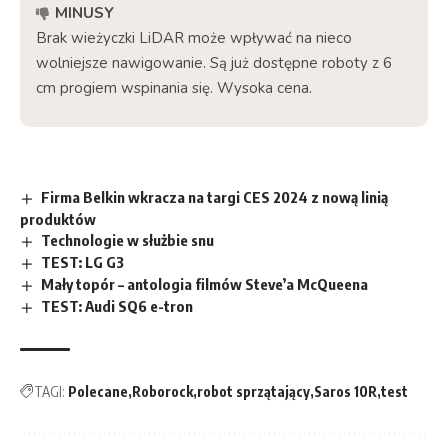
MINUSY
Brak wieżyczki LiDAR może wpływać na nieco
wolniejsze nawigowanie. Są już dostępne roboty z 6
cm progiem wspinania się. Wysoka cena.
Firma Belkin wkracza na targi CES 2024 z nową linią
produktów
Technologie w służbie snu
TEST: LG G3
Mały topór – antologia filmów Steve’a McQueena
TEST: Audi SQ6 e-tron
TAGI:
Polecane
Roborock
robot sprzątający
Saros 10R
test