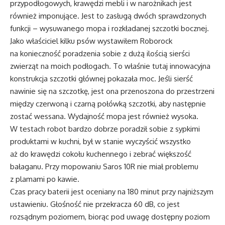
przypodłogowych, krawędzi mebli i w narożnikach jest
również imponujące. Jest to zasługą dwóch sprawdzonych
funkcji – wysuwanego mopa i rozkładanej szczotki bocznej.
Jako właściciel kilku psów wystawiłem Roborock
na konieczność poradzenia sobie z dużą ilością sierści
zwierząt na moich podłogach. To właśnie tutaj innowacyjna
konstrukcja szczotki głównej pokazała moc. Jeśli sierść
nawinie się na szczotkę, jest ona przenoszona do przestrzeni
między czerwoną i czarną połówką szczotki, aby następnie
zostać wessana. Wydajność mopa jest również wysoka.
W testach robot bardzo dobrze poradził sobie z sypkimi
produktami w kuchni, był w stanie wyczyścić wszystko
aż do krawędzi cokołu kuchennego i zebrać większość
bałaganu. Przy mopowaniu Saros 10R nie miał problemu
z plamami po kawie.
Czas pracy baterii jest oceniany na 180 minut przy najniższym
ustawieniu. Głośność nie przekracza 60 dB, co jest
rozsądnym poziomem, biorąc pod uwagę dostępny poziom