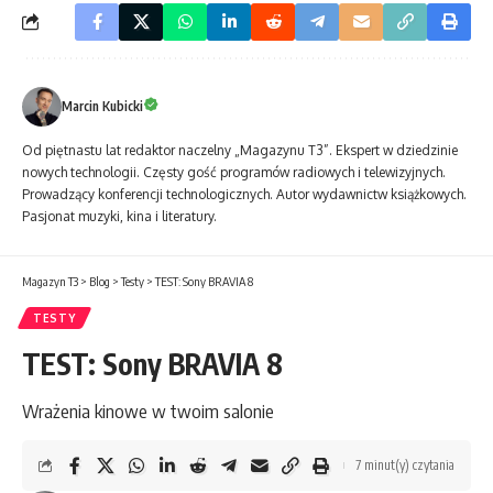
Marcin Kubicki
Od piętnastu lat redaktor naczelny „Magazynu T3”. Ekspert w dziedzinie
nowych technologii. Częsty gość programów radiowych i telewizyjnych.
Prowadzący konferencji technologicznych. Autor wydawnictw książkowych.
Pasjonat muzyki, kina i literatury.
Magazyn T3
>
Blog
>
Testy
>
TEST: Sony BRAVIA 8
TESTY
TEST: Sony BRAVIA 8
Wrażenia kinowe w twoim salonie
7 minut(y) czytania