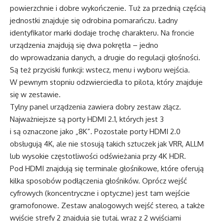
powierzchnie i dobre wykończenie. Tuż za przednią częścią
jednostki znajduje się odrobina pomarańczu. Ładny
identyfikator marki dodaje trochę charakteru. Na froncie
urządzenia znajdują się dwa pokrętła – jedno
do wprowadzania danych, a drugie do regulacji głośności.
Są też przyciski funkcji: wstecz, menu i wyboru wejścia.
W pewnym stopniu odzwierciedla to pilota, który znajduje
się w zestawie.
Tylny panel urządzenia zawiera dobry zestaw złącz.
Najważniejsze są porty HDMI 2.1, których jest 3
i są oznaczone jako „8K”. Pozostałe porty HDMI 2.0
obsługują 4K, ale nie stosują takich sztuczek jak VRR, ALLM
lub wysokie częstotliwości odświeżania przy 4K HDR.
Pod HDMI znajdują się terminale głośnikowe, które oferują
kilka sposobów podłączenia głośników. Oprócz wejść
cyfrowych (koncentryczne i optyczne) jest tam wejście
gramofonowe. Zestaw analogowych wejść stereo, a także
wyjście strefy 2 znajdują się tutaj, wraz z 2 wyjściami