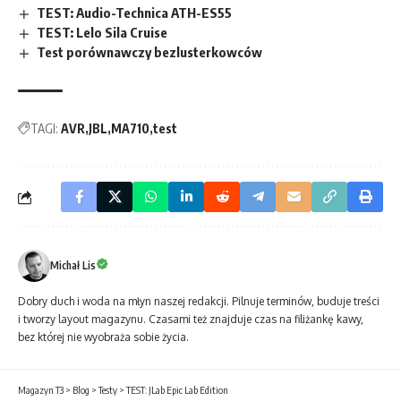
TEST: Audio-Technica ATH-ES55
TEST: Lelo Sila Cruise
Test porównawczy bezlusterkowców
TAGI:
AVR
JBL
MA710
test
Michał Lis
Dobry duch i woda na młyn naszej redakcji. Pilnuje terminów, buduje treści
i tworzy layout magazynu. Czasami też znajduje czas na filiżankę kawy,
bez której nie wyobraża sobie życia.
Magazyn T3
>
Blog
>
Testy
>
TEST: JLab Epic Lab Edition