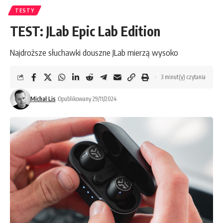
TESTY
TEST: JLab Epic Lab Edition
Najdroższe słuchawki douszne JLab mierzą wysoko
3 minut(y) czytania
Michał Lis
Opublikowany 29/11/2024