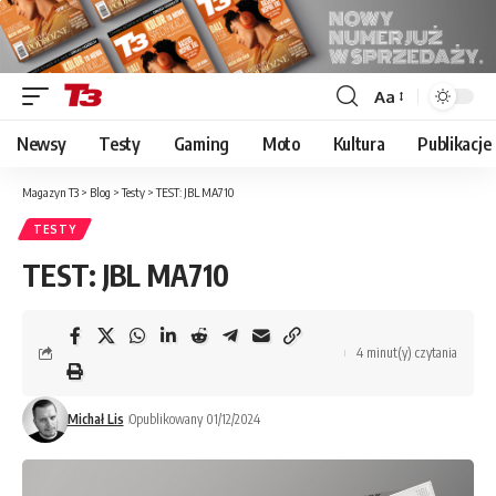
Aa
Font
Resizer
Newsy
Testy
Gaming
Moto
Kultura
Publikacje
Magazyn T3
>
Blog
>
Testy
>
TEST: JBL MA710
TESTY
TEST: JBL MA710
4 minut(y) czytania
Michał Lis
Opublikowany 01/12/2024