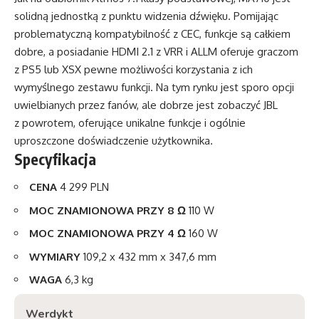
solidną jednostką z punktu widzenia dźwięku. Pomijając
problematyczną kompatybilność z CEC, funkcje są całkiem
dobre, a posiadanie HDMI 2.1 z VRR i ALLM oferuje graczom
z PS5 lub XSX pewne możliwości korzystania z ich
wymyślnego zestawu funkcji. Na tym rynku jest sporo opcji
uwielbianych przez fanów, ale dobrze jest zobaczyć JBL
z powrotem, oferujące unikalne funkcje i ogólnie
uproszczone doświadczenie użytkownika.
Specyfikacja
CENA
4 299 PLN
MOC ZNAMIONOWA PRZY 8 Ω
110 W
MOC ZNAMIONOWA PRZY 4 Ω
160 W
WYMIARY
109,2 x 432 mm x 347,6 mm
WAGA
6,3 kg
Werdykt