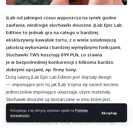
JLab od jakiegoś czasu wypuszcza na rynek godne
zaufania, niedrogie słuchawki douszne. JLab Epic Lab
Edition to jednak gra na całego o bardziej
ekskluzywny kawałek tortu, z o wiele solidniejszą
jakością wykonania i bardziej wymyślnymi funkcjami.
Słuchawki TWS kosztują 899 PLN, co stawia
je w bezpośredniej konkurencji z kilkoma bardzo
dobrymi opcjami, np. firmy Sony.
Dużą zaletą
JLab Epic Lab Edition
jest dojrzały design
— imponujące jest to, jak JLab trzyma się swoich korzeni,
jednocześnie imponująco ulepszając użyte materiały.
Słuchawki douszne są dostarczane w etui, które jest
umiarkowanie ciężkie i metalowe, z gumowaną podstawą,
Korzystając z tej witryny, wyrażasz zgodę na
Politykę
Akceptuję
która ułatwia stawianie ich na powierzchni.
prywatności
.
Od frontu etui znajdują się diody stanu, które informują
o łączności i ładowaniu, z kolei z tyłu jest port USB-C