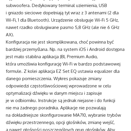
subwoofera. Dedykowany terminal uziemienia, USB
i gniazdo sieciowe dopełniają tył wraz z 3 antenami (2 dla
Wi-Fi, 1 dla Bluetooth). Urządzenie obsługuje Wi-Fi 5 GHz,
nawet rzadko obsługiwane pasmo 5,8 GHz (ale nie 6 GHz
AX).
Konfiguracja nie jest skomplikowana, choć powinna być
bardziej przemyślana. Np. na system iOS i Android dostępna
jest mało stabilna aplikacja JBL Premium Audio,
która umożliwia konfigurację Wi-Fi w bardzo podstawowej
formule. Z kolei aplikacja EZ Set EQ ustawia equalizer dla
danego pomieszczenia. Wykres pokazuje zmiany
odpowiedzi częstotliwościowej wprowadzone w celu
optymalizacji dźwięku w danym miejscu i zapisuje
je w odbiorniku. Instrukcje są jednak niejasne i do funkcji
nie ma żadnego poradnika. Aplikacje nie pozwalają
na dokładniejsze skonfigurowanie MA710, wybranie trybów
dźwięku przestrzennego, opcji głośników, zmianę wejść,
a nawet głośności poszczególnych grup głośników. Aby