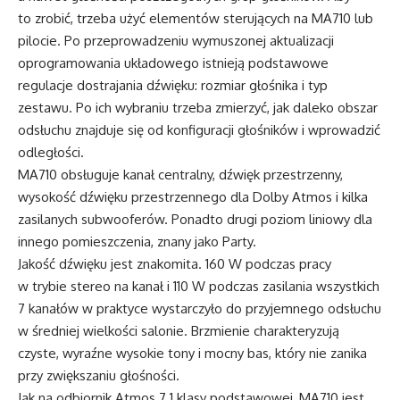
to zrobić, trzeba użyć elementów sterujących na MA710 lub
pilocie. Po przeprowadzeniu wymuszonej aktualizacji
oprogramowania układowego istnieją podstawowe
regulacje dostrajania dźwięku: rozmiar głośnika i typ
zestawu. Po ich wybraniu trzeba zmierzyć, jak daleko obszar
odsłuchu znajduje się od konfiguracji głośników i wprowadzić
odległości.
MA710 obsługuje kanał centralny, dźwięk przestrzenny,
wysokość dźwięku przestrzennego dla Dolby Atmos i kilka
zasilanych subwooferów. Ponadto drugi poziom liniowy dla
innego pomieszczenia, znany jako Party.
Jakość dźwięku jest znakomita. 160 W podczas pracy
w trybie stereo na kanał i 110 W podczas zasilania wszystkich
7 kanałów w praktyce wystarczyło do przyjemnego odsłuchu
w średniej wielkości salonie. Brzmienie charakteryzują
czyste, wyraźne wysokie tony i mocny bas, który nie zanika
przy zwiększaniu głośności.
Jak na odbiornik Atmos 7.1 klasy podstawowej, MA710 jest