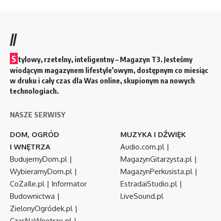
//
S
tylowy, rzetelny, inteligentny – Magazyn T3. Jesteśmy
wiodącym magazynem lifestyle’owym, dostępnym co miesiąc
w druku i cały czas dla Was online, skupionym na nowych
technologiach.
NASZE SERWISY
DOM, OGRÓD
MUZYKA I DŹWIĘK
I WNĘTRZA
Audio.com.pl
|
BudujemyDom.pl
|
MagazynGitarzysta.pl
|
WybieramyDom.pl
|
MagazynPerkusista.pl
|
CoZaIle.pl
|
Informator
EstradaiStudio.pl
|
Budownictwa
|
LiveSound.pl
ZielonyOgródek.pl
|
CzasNaWnetrze.pl
|