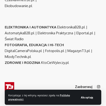
Ekobudowanie.pl
ELEKTRONIKA I AUTOMATYKA
ElektronikaB2B.pl
|
AutomatykaB2B.pl
|
Elektronika Praktyczna
|
Elportal.pl
|
Świat Radio
FOTOGRAFIA, EDUKACJA I HI-TECH
DigitalCameraPolska.pl
|
Fotopolis.pl
|
MagazynT3.pl
|
MlodyTechnik.pl
ZDROWIE I RODZINA
KtoCieWyleczy.pl
Zaobserwuj
Korzystając z tej witryny, wyrażasz zgodę na
Politykę
Akceptuję
prywatności
.
© 2007-2026