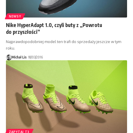
NEWSY
Nike HyperAdapt 1.0, czyli buty z „Powrotu
do przyszłości”
Najprawdopodobniej model ten trafi do sprzedaży jeszcze w tym
roku.
Michał Lis
18/03/2016
ZAPYTAJ T3