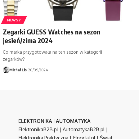
NEWSY
Zegarki GUESS Watches na sezon
jesień/zima 2024
Co marka przygotowała na ten sezon w kategorii
zegarków?
Michał Lis
20/09/2024
ELEKTRONIKA I AUTOMATYKA
ElektronikaB2B.pl
|
AutomatykaB2B.pl
|
Elektronika Praktyczna
|
Elportal.pl
|
Świat