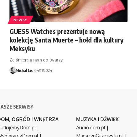
NEWSY
GUESS Watches prezentuje nową
kolekcję Santa Muerte – hołd dla kultury
Meksyku
Ze śmiercią nam do twarzy
Michał Lis
04/11/2024
NASZE SERWISY
DOM, OGRÓD I WNĘTRZA
MUZYKA I DŹWIĘK
udujemyDom.pl
|
Audio.com.pl
|
ybieramyDom.pl
|
MagazynGitarzysta.pl
|