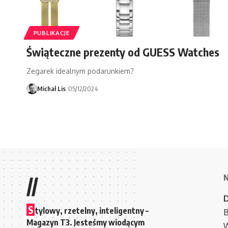
PUBLIKACJE
Świąteczne prezenty od GUESS Watches
Zegarek idealnym podarunkiem?
Michał Lis
05/12/2024
//
S
tylowy, rzetelny, inteligentny –
B
Magazyn T3. Jesteśmy wiodącym
W