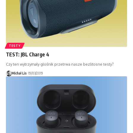
TESTY
TEST: JBL Charge 4
Czy ten wytrzymały głośnik przetrwa nasze bezlitosne testy?
Michał Lis
19/03/2019