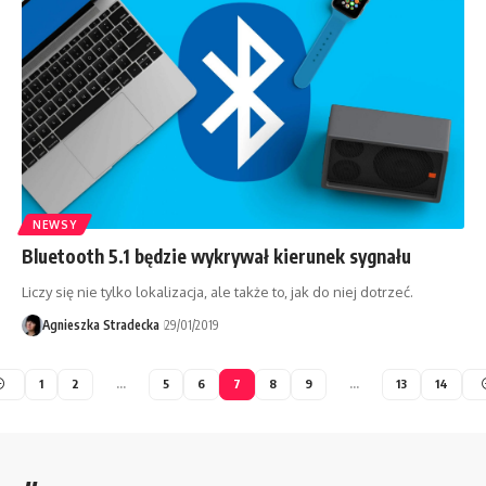
NEWSY
Bluetooth 5.1 będzie wykrywał kierunek sygnału
Liczy się nie tylko lokalizacja, ale także to, jak do niej dotrzeć.
Agnieszka Stradecka
29/01/2019
1
2
…
5
6
7
8
9
…
13
14