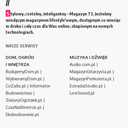
//
S
tylowy, rzetelny, inteligentny – Magazyn T3. Jesteśmy
wiodącym magazynem lifestyle’owym, dostępnym co miesiąc
w druku i cały czas dla Was online, skupionym na nowych
technologiach.
NASZE SERWISY
DOM, OGRÓD
MUZYKA I DŹWIĘK
I WNĘTRZA
Audio.com.pl
|
BudujemyDom.pl
|
MagazynGitarzysta.pl
|
WybieramyDom.pl
|
MagazynPerkusista.pl
|
CoZaIle.pl
|
Informator
EstradaiStudio.pl
|
Budownictwa
|
LiveSound.pl
ZielonyOgródek.pl
|
CzasNaWnetrze.pl
|
Ekobudowanie.pl