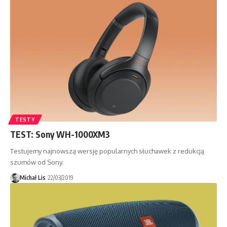
TESTY
TEST: Sony WH-1000XM3
Testujemy najnowszą wersję popularnych słuchawek z redukcją
szumów od Sony.
Michał Lis
22/03/2019