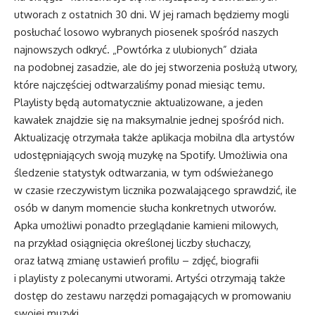
utworach z ostatnich 30 dni. W jej ramach będziemy mogli
posłuchać losowo wybranych piosenek spośród naszych
najnowszych odkryć. „Powtórka z ulubionych” działa
na podobnej zasadzie, ale do jej stworzenia posłużą utwory,
które najczęściej odtwarzaliśmy ponad miesiąc temu.
Playlisty będą automatycznie aktualizowane, a jeden
kawałek znajdzie się na maksymalnie jednej spośród nich.
Aktualizację otrzymała także aplikacja mobilna dla artystów
udostępniających swoją muzykę na Spotify. Umożliwia ona
śledzenie statystyk odtwarzania, w tym odświeżanego
w czasie rzeczywistym licznika pozwalającego sprawdzić, ile
osób w danym momencie słucha konkretnych utworów.
Apka umożliwi ponadto przeglądanie kamieni milowych,
na przykład osiągnięcia określonej liczby słuchaczy,
oraz łatwą zmianę ustawień profilu – zdjęć, biografii
i playlisty z polecanymi utworami. Artyści otrzymają także
dostęp do zestawu narzędzi pomagających w promowaniu
swojej muzyki.