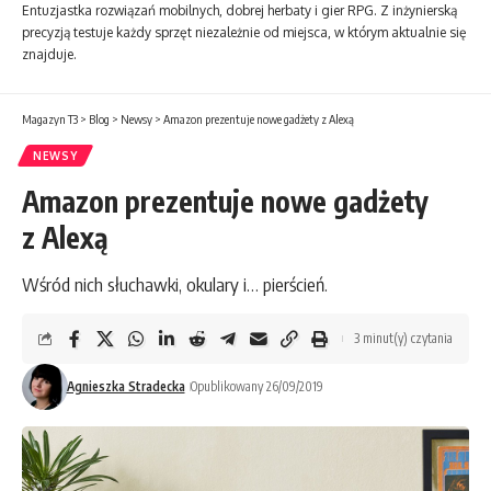
Entuzjastka rozwiązań mobilnych, dobrej herbaty i gier RPG. Z inżynierską
precyzją testuje każdy sprzęt niezależnie od miejsca, w którym aktualnie się
znajduje.
Magazyn T3
>
Blog
>
Newsy
>
Amazon prezentuje nowe gadżety z Alexą
NEWSY
Amazon prezentuje nowe gadżety
z Alexą
Wśród nich słuchawki, okulary i… pierścień.
3 minut(y) czytania
Agnieszka Stradecka
Opublikowany 26/09/2019