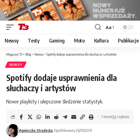
Aa
Font
Resizer
Newsy
Testy
Gaming
Moto
Kultura
Publikacje
Magazyn T3
>
Blog
>
Newsy
>
Spotify dodaje usprawnienia dla słuchaczy i artystów
NEWSY
Spotify dodaje usprawnienia dla
słuchaczy i artystów
Nowe playlisty i ulepszone śledzenie statystyk.
1 minut(y) czytania
Agnieszka Stradecka
Opublikowany 26/09/2019