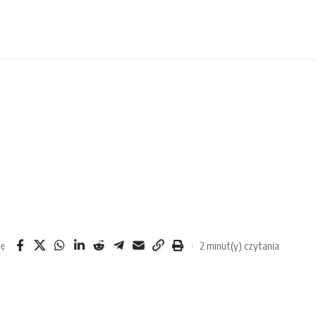
2 minut(y) czytania
ię