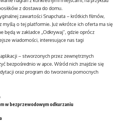
wanie nagrań z konkretnymi miejscami, na przykład
 posiłków z dostawa do domu.
ginalnej zawartości Snapchata – krótkich filmów,
myślą o tej platformie. Już wkrótce ich oferta ma się
e będą w zakładce „Odkrywaj”, gdzie oprócz
ejsze wiadomości, interesujące nas tagi
iaplikacji – stworzonych przez zewnętrznych
ć bezpośrednio w apce. Wśród nich znajdzie się
edytacji oraz program do tworzenia pomocnych
w
ełom w bezprzewodowym odkurzaniu
a