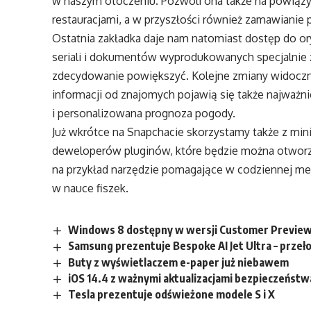
w naszym otoczeniu. Pozwoli ona także na powiązy
restauracjami, a w przyszłości również zamawianie
Ostatnia zakładka daje nam natomiast dostęp do ory
seriali i dokumentów wyprodukowanych specjalnie z 
zdecydowanie powiększyć. Kolejne zmiany widoczn
informacji od znajomych pojawią się także najważni
i personalizowana prognoza pogody.
Już wkrótce na Snapchacie skorzystamy także z min
deweloperów pluginów, które będzie można otworzy
na przykład narzędzie pomagające w codziennej m
w nauce fiszek.
Windows 8 dostępny w wersji Customer Previe
Samsung prezentuje Bespoke AI Jet Ultra – prz
Buty z wyświetlaczem e-paper już niebawem
iOS 14.4 z ważnymi aktualizacjami bezpieczeństw
Tesla prezentuje odświeżone modele S i X