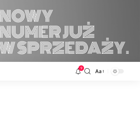
9
Aa
Font
Resizer