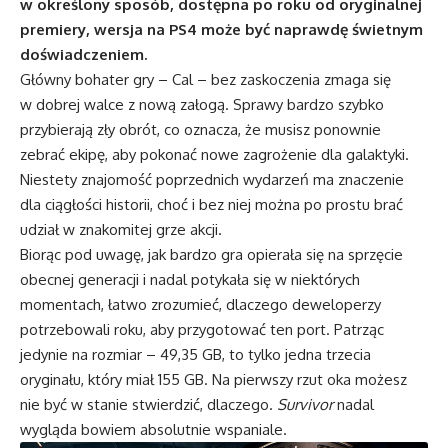
w określony sposób, dostępna po roku od oryginalnej
premiery, wersja na PS4 może być naprawdę świetnym
doświadczeniem.
Główny bohater gry – Cal – bez zaskoczenia zmaga się
w dobrej walce z nową załogą. Sprawy bardzo szybko
przybierają zły obrót, co oznacza, że ​​musisz ponownie
zebrać ekipę, aby pokonać nowe zagrożenie dla galaktyki.
Niestety znajomość poprzednich wydarzeń ma znaczenie
dla ciągłości historii, choć i bez niej można po prostu brać
udział w znakomitej grze akcji.
Biorąc pod uwagę, jak bardzo gra opierała się na sprzęcie
obecnej generacji i nadal potykała się w niektórych
momentach, łatwo zrozumieć, dlaczego deweloperzy
potrzebowali roku, aby przygotować ten port. Patrząc
jedynie na rozmiar – 49,35 GB, to tylko jedna trzecia
oryginału, który miał 155 GB. Na pierwszy rzut oka możesz
nie być w stanie stwierdzić, dlaczego.
Survivor
nadal
wygląda bowiem absolutnie wspaniale.