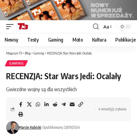
Aa
Font
Resizer
Newsy
Testy
Gaming
Moto
Kultura
Publikacje
Magazyn T3
>
Blog
>
Gaming
>
RECENZJA: Star Wars Jedi: Ocalały
GAMING
RECENZJA: Star Wars Jedi: Ocalały
Gwiezdne wojny są dla wszystkich
4 minut(y) czytania
Marcin Kubicki
Opublikowany 23/09/2024