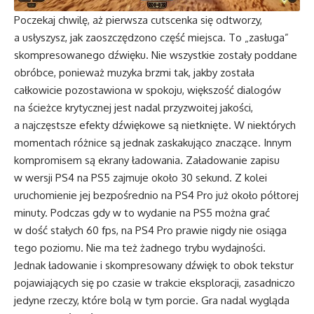
Poczekaj chwilę, aż pierwsza cutscenka się odtworzy,
a usłyszysz, jak zaoszczędzono część miejsca. To „zasługa”
skompresowanego dźwięku. Nie wszystkie zostały poddane
obróbce, ponieważ muzyka brzmi tak, jakby została
całkowicie pozostawiona w spokoju, większość dialogów
na ścieżce krytycznej jest nadal przyzwoitej jakości,
a najczęstsze efekty dźwiękowe są nietknięte. W niektórych
momentach różnice są jednak zaskakująco znaczące. Innym
kompromisem są ekrany ładowania. Załadowanie zapisu
w wersji PS4 na PS5 zajmuje około 30 sekund. Z kolei
uruchomienie jej bezpośrednio na PS4 Pro już około półtorej
minuty. Podczas gdy w to wydanie na PS5 można grać
w dość stałych 60 fps, na PS4 Pro prawie nigdy nie osiąga
tego poziomu. Nie ma też żadnego trybu wydajności.
Jednak ładowanie i skompresowany dźwięk to obok tekstur
pojawiających się po czasie w trakcie eksploracji, zasadniczo
jedyne rzeczy, które bolą w tym porcie. Gra nadal wygląda