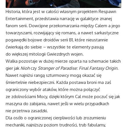
Historia, która jest w całości własnym projektem Respawn
Entertainment, przedstawia narrację w galaktyce znanej
fanom serii. Dowcipne przekomarzania między Calem a jego
towarzyszami, rozwijający się romans, a nawet sarkastyczne
pogawędki bojowe droidów serii B1, które nieustannie
ćwierkają do siebie – wszystkie te elementy pasują
do większej mitologii Gwiezdnych wojen.
Walka pozostaje w dużej mierze oparta na schemacie takich
gier jak
Nioh
czy
Stranger of Paradise: Final Fantasy Origin
.
Nawet najniżsi rangą szturmowcy mogą okazać się
śmiertelnie niebezpieczni. Każda postawa broni ma zaś
ograniczony wybór ataków, które można połączyć
ze zdolnościami Mocy, dzięki którym Cal może poczuć się jak
maszyna do zabijania, nawet jeśli w wielu przypadkach
nie przetrwa zasadzki.
Dla osób o ograniczonej cierpliwości lub zrozumieniu
mechaniki, najniższy poziom trudności, tryb fabularny,