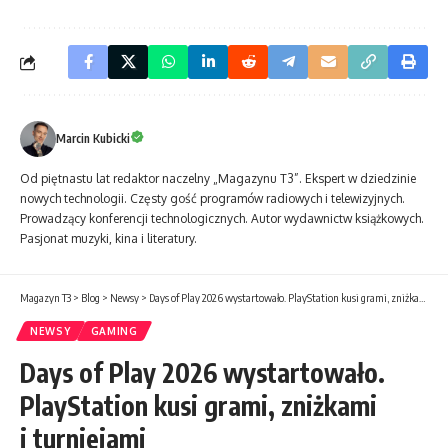
Marcin Kubicki
Od piętnastu lat redaktor naczelny „Magazynu T3”. Ekspert w dziedzinie
nowych technologii. Częsty gość programów radiowych i telewizyjnych.
Prowadzący konferencji technologicznych. Autor wydawnictw książkowych.
Pasjonat muzyki, kina i literatury.
Magazyn T3
>
Blog
>
Newsy
>
Days of Play 2026 wystartowało. PlayStation kusi grami, zniżkami i turniejami
NEWSY
GAMING
Days of Play 2026 wystartowało.
PlayStation kusi grami, zniżkami
i turniejami