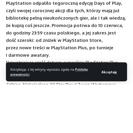
PlayStation odpaliło tegoroczną edycję Days of Play,
czyli swojej corocznej akcji dla tych, którzy mają już
bibliotekę pełną nieukończonych gier, ale i tak wiedzą,
że kupią coś jeszcze. Promocja potrwa do 10 czerwca,
do godziny 23:59 czasu polskiego, a jej zakres jest
dość szeroki: od zniżek w PlayStation Store,
przez nowe treści w PlayStation Plus, po turnieje
i darmowe awatary.
Najważniejsza część dotyczy oczywiście PlayStation Plus.
Od 2 czerwca wszyscy abonenci usługi otrzymają dostęp
Korzystając z tej witryny, wyrażasz zgodę na
Politykę
Akceptuję
prywatności
.
do trzech gier miesiąca:
Grounded Fully Yoked
Edition
,
Nickelodeon All Star Brawl 2
oraz
Warhammer
40,000: Darktide
. Warto też pamiętać, że
EA Sports FC 26
,
dostępne jeszcze w ramach majowej oferty, pozostanie
w usłudze do 16 czerwca.
Od 9 czerwca katalog gier dla abonentów planów Extra
i Premium powiększy się o
Destiny 2: Legacy Collection
(2025)
, razem z dodatkiem
The Final Shape
. Pozostałe tytuły