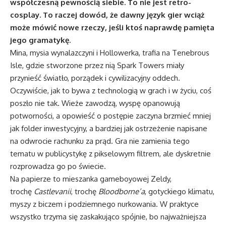
współczesną pewnością siebie. To nie jest retro-
cosplay. To raczej dowód, że dawny język gier wciąż
może mówić nowe rzeczy, jeśli ktoś naprawdę pamięta
jego gramatykę.
Mina, mysia wynalazczyni i Hollowerka, trafia na Tenebrous
Isle, gdzie stworzone przez nią Spark Towers miały
przynieść światło, porządek i cywilizacyjny oddech.
Oczywiście, jak to bywa z technologią w grach i w życiu, coś
poszło nie tak. Wieże zawodzą, wyspę opanowują
potworności, a opowieść o postępie zaczyna brzmieć mniej
jak folder inwestycyjny, a bardziej jak ostrzeżenie napisane
na odwrocie rachunku za prąd. Gra nie zamienia tego
tematu w publicystykę z pikselowym filtrem, ale dyskretnie
rozprowadza go po świecie.
Na papierze to mieszanka gameboyowej Zeldy,
trochę
Castlevanii
, trochę
Bloodborne’a
, gotyckiego klimatu,
myszy z biczem i podziemnego nurkowania. W praktyce
wszystko trzyma się zaskakująco spójnie, bo najważniejsza