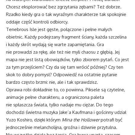
Chcesz eksplorować bez zgrzytania zębami? Też dobrze.
Rzadko kiedy gra o tak wyraźnym charakterze tak spokojnie
oddaje część kontroli odbiorcy.
Tenebrous Isle jest gęste, połączone i pełne małych
obietnic. Każdy podejrzany fragment ściany, każda szczelina
i każdy skrót wydają się warte zapamiętania. Gra
nie prowadzi za rękę, ale też nie myli chaosu z głębią. Jej
mapa nie jest listą obowiązków, tylko zbiorem pytań. Co jest
za tym przejściem? Czy da się tam wrócić później? Czy ten
skok to dobry pomysł? Odpowiedź na ostatnie pytanie
bardzo często brzmi: nie, ale i tak sprawdzisz.
Oprawa robi dokładnie to, co powinna. Piksele są czytelne,
animacje pełne charakteru, a ograniczona paleta
nie spłaszcza świata, tylko nadaje mu ciężar. Do tego
dochodzi świetna muzyka Jake’a Kaufmana i gościnny udział
Yuzo Koshiro, dzięki którym
Mina the Hollower
potrafi być
jednocześnie melancholijna, groźna i dziwnie przytulna.
Nie wszystko działa bez tarcia. Gra bywa uparta, czasem