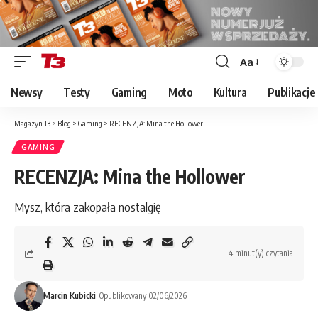
Aa
Font
Resizer
Newsy
Testy
Gaming
Moto
Kultura
Publikacje
Magazyn T3
>
Blog
>
Gaming
>
RECENZJA: Mina the Hollower
GAMING
RECENZJA: Mina the Hollower
Mysz, która zakopała nostalgię
4 minut(y) czytania
Marcin Kubicki
Opublikowany 02/06/2026