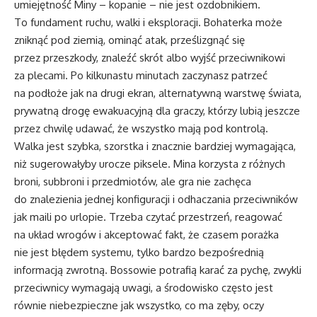
umiejętność Miny – kopanie – nie jest ozdobnikiem.
To fundament ruchu, walki i eksploracji. Bohaterka może
zniknąć pod ziemią, ominąć atak, prześlizgnąć się
przez przeszkody, znaleźć skrót albo wyjść przeciwnikowi
za plecami. Po kilkunastu minutach zaczynasz patrzeć
na podłoże jak na drugi ekran, alternatywną warstwę świata,
prywatną drogę ewakuacyjną dla graczy, którzy lubią jeszcze
przez chwilę udawać, że wszystko mają pod kontrolą.
Walka jest szybka, szorstka i znacznie bardziej wymagająca,
niż sugerowałyby urocze piksele. Mina korzysta z różnych
broni, subbroni i przedmiotów, ale gra nie zachęca
do znalezienia jednej konfiguracji i odhaczania przeciwników
jak maili po urlopie. Trzeba czytać przestrzeń, reagować
na układ wrogów i akceptować fakt, że czasem porażka
nie jest błędem systemu, tylko bardzo bezpośrednią
informacją zwrotną. Bossowie potrafią karać za pychę, zwykli
przeciwnicy wymagają uwagi, a środowisko często jest
równie niebezpieczne jak wszystko, co ma zęby, oczy