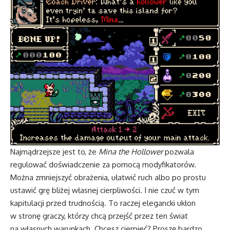
Najmądrzejsze jest to, że
Mina the Hollower
pozwala
regulować doświadczenie za pomocą modyfikatorów.
Można zmniejszyć obrażenia, ułatwić ruch albo po prostu
ustawić grę bliżej własnej cierpliwości. I nie czuć w tym
kapitulacji przed trudnością. To raczej elegancki ukłon
w stronę graczy, którzy chcą przejść przez ten świat
na własnych warunkach. Chcesz cierpieć? Proszę bardzo.