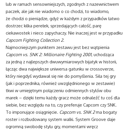
lub w ramach sensowniejszych, zgodnych z nazewnictwem
paczek, ale jak nie wiadomo o co chodzi, to wiadomo,
że chodzi o pieniądze, gdyż w każdym z przypadków łatwo
dostrzec kilka perełek, sprzedających całość, parę
ciekawostek i nieco zapychaczy. Nie inaczej jest w przypadku
Capcom Fighting Collection 2.
Najmocniejszym punktem zestawu jest bez wątpienia
Capcom vs. SNK 2: Millionaire Fighting 2001
, uchodząca
za jedną z najlepszych dwuwymiarowych bijatyk w historii,
łącząc dwa największe uniwersa gatunku w crossoverze,
który niegdyś wydawał się nie do pomyślenia. Siła tej gry
(jak i poprzednika, również uwzględnionego w zestawie)
tkwi w umiejętnym połączeniu odmiennych stylów obu
marek – dzięki temu każdy gracz może odnaleźć tu coś dla
siebie, bez względu na to, czy preferuje Capcom czy SNK.
To imponujące osiągnięcie.
Capcom vs. SNK 2
ma bogaty
roster i rozbudowany system walki. System Groove daje
ogromną swobodę stylu gry, momentami wręcz