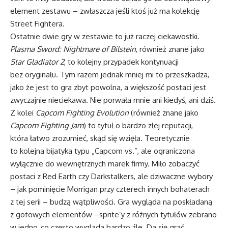
element zestawu – zwłaszcza jeśli ktoś już ma kolekcję
Street Fightera.
Ostatnie dwie gry w zestawie to już raczej ciekawostki.
Plasma Sword: Nightmare of Bilstein
, również znane jako
Star Gladiator 2
, to kolejny przypadek kontynuacji
bez oryginału. Tym razem jednak mniej mi to przeszkadza,
jako że jest to gra zbyt powolna, a większość postaci jest
zwyczajnie nieciekawa. Nie porwała mnie ani kiedyś, ani dziś.
Z kolei
Capcom Fighting Evolution
(również znane jako
Capcom Fighting Jam
) to tytuł o bardzo złej reputacji,
która łatwo zrozumieć, skąd się wzięła. Teoretycznie
to kolejna bijatyka typu „Capcom vs.”, ale ograniczona
wyłącznie do wewnętrznych marek firmy. Miło zobaczyć
postaci z Red Earth czy Darkstalkers, ale dziwaczne wybory
– jak pominięcie Morrigan przy czterech innych bohaterach
z tej serii – budzą wątpliwości. Gra wygląda na poskładaną
z gotowych elementów –sprite’y z różnych tytułów zebrano
w jedno, co często wygląda bardzo źle. Da się grać,