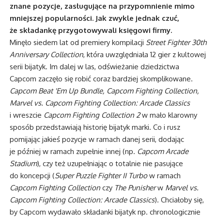
znane pozycje, zasługujące na przypomnienie mimo
mniejszej popularności. Jak zwykle jednak czuć,
że składankę przygotowywali księgowi firmy.
Minęło siedem lat od premiery kompilacji
Street Fighter 30th
Anniversary Collection
, która uwzględniała 12 gier z kultowej
serii bijatyk. Im dalej w las, odświeżanie dziedzictwa
Capcom zaczęło się robić coraz bardziej skomplikowane.
Capcom Beat 'Em Up Bundle, Capcom Fighting Collection,
Marvel vs. Capcom Fighting Collection: Arcade Classics
i wreszcie
Capcom Fighting Collection 2
w mało klarowny
sposób przedstawiają historię bijatyk marki. Co i rusz
pomijając jakieś pozycje w ramach danej serii, dodając
je później w ramach zupełnie innej (np.
Capcom Arcade
Stadium
), czy też uzupełniając o totalnie nie pasujące
do koncepcji (
Super Puzzle Fighter II Turbo
w ramach
Capcom Fighting Collection
czy
The Punisher
w
Marvel vs.
Capcom Fighting Collection: Arcade Classics
). Chciałoby się,
by Capcom wydawało składanki bijatyk np. chronologicznie