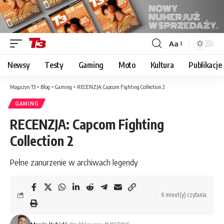
Aa
Font
Resizer
Newsy
Testy
Gaming
Moto
Kultura
Publikacje
Magazyn T3
>
Blog
>
Gaming
>
RECENZJA: Capcom Fighting Collection 2
GAMING
RECENZJA: Capcom Fighting
Collection 2
Pełne zanurzenie w archiwach legendy
6 minut(y) czytania