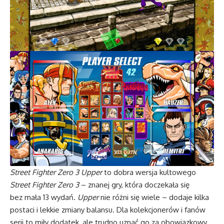
Street Fighter Zero 3 Upper
to dobra wersja kultowego
Street Fighter Zero 3
– znanej gry, która doczekała się
bez mała 13 wydań.
Upper
nie różni się wiele – dodaje kilka
postaci i lekkie zmiany balansu. Dla kolekcjonerów i fanów
serii to miły dodatek, ale trudno uznać go za obowiązkowy