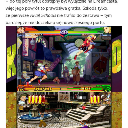
– do tej pory tytuł dostępny był wyłącznie na Dreamcasta,
więc jego powrót to prawdziwa gratka. Szkoda tylko,
że pierwsze
Rival Schools
nie trafiło do zestawu – tym
bardziej, że nie doczekało się nowoczesnego portu.