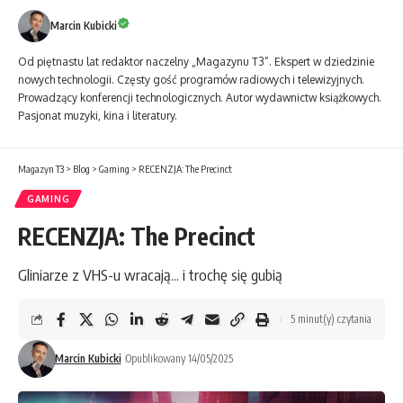
Marcin Kubicki
Od piętnastu lat redaktor naczelny „Magazynu T3”. Ekspert w dziedzinie
nowych technologii. Częsty gość programów radiowych i telewizyjnych.
Prowadzący konferencji technologicznych. Autor wydawnictw książkowych.
Pasjonat muzyki, kina i literatury.
Magazyn T3
>
Blog
>
Gaming
>
RECENZJA: The Precinct
GAMING
RECENZJA: The Precinct
Gliniarze z VHS-u wracają... i trochę się gubią
5 minut(y) czytania
Marcin Kubicki
Opublikowany 14/05/2025