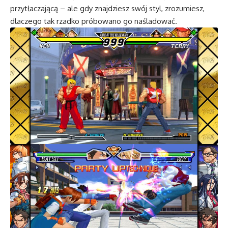
przytłaczającą – ale gdy znajdziesz swój styl, zrozumiesz,
dlaczego tak rzadko próbowano go naśladować.