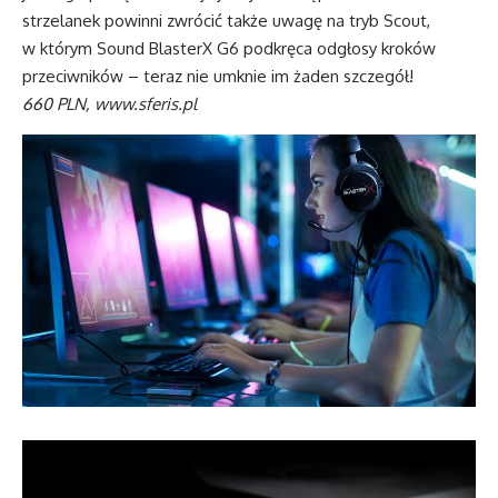
strzelanek powinni zwrócić także uwagę na tryb Scout,
w którym Sound BlasterX G6 podkręca odgłosy kroków
przeciwników – teraz nie umknie im żaden szczegół!
660 PLN,
www.sferis.pl