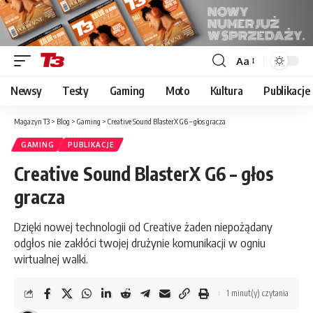
Aa
Font
Resizer
Newsy
Testy
Gaming
Moto
Kultura
Publikacje
Magazyn T3
>
Blog
>
Gaming
>
Creative Sound BlasterX G6 – głos gracza
GAMING
PUBLIKACJE
Creative Sound BlasterX G6 – głos
gracza
Dzięki nowej technologii od Creative żaden niepożądany
odgłos nie zakłóci twojej drużynie komunikacji w ogniu
wirtualnej walki.
1 minut(y) czytania