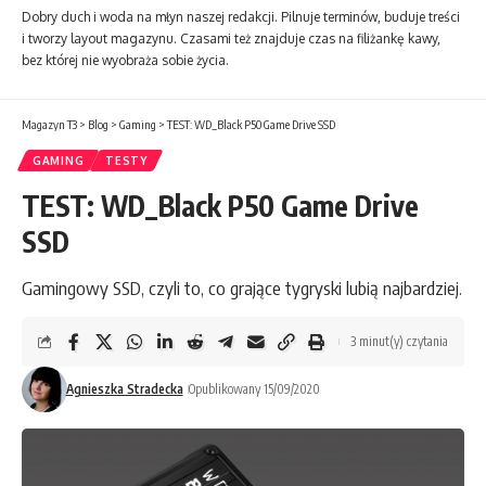
Dobry duch i woda na młyn naszej redakcji. Pilnuje terminów, buduje treści
i tworzy layout magazynu. Czasami też znajduje czas na filiżankę kawy,
bez której nie wyobraża sobie życia.
Magazyn T3
>
Blog
>
Gaming
>
TEST: WD_Black P50 Game Drive SSD
GAMING
TESTY
TEST: WD_Black P50 Game Drive
SSD
Gamingowy SSD, czyli to, co grające tygryski lubią najbardziej.
3 minut(y) czytania
Agnieszka Stradecka
Opublikowany 15/09/2020