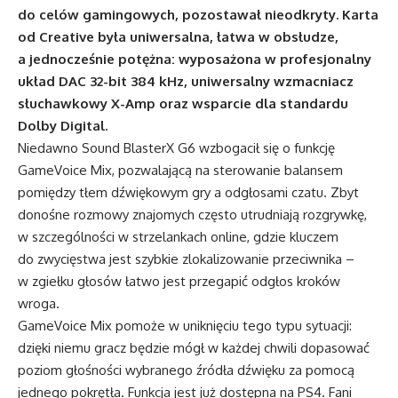
do celów gamingowych, pozostawał nieodkryty. Karta
od Creative była uniwersalna, łatwa w obsłudze,
a jednocześnie potężna: wyposażona w profesjonalny
układ DAC 32-bit 384 kHz, uniwersalny wzmacniacz
słuchawkowy X-Amp oraz wsparcie dla standardu
Dolby Digital.
Niedawno Sound BlasterX G6 wzbogacił się o funkcję
GameVoice Mix, pozwalającą na sterowanie balansem
pomiędzy tłem dźwiękowym gry a odgłosami czatu. Zbyt
donośne rozmowy znajomych często utrudniają rozgrywkę,
w szczególności w strzelankach online, gdzie kluczem
do zwycięstwa jest szybkie zlokalizowanie przeciwnika –
w zgiełku głosów łatwo jest przegapić odgłos kroków
wroga.
GameVoice Mix pomoże w uniknięciu tego typu sytuacji:
dzięki niemu gracz będzie mógł w każdej chwili dopasować
poziom głośności wybranego źródła dźwięku za pomocą
jednego pokrętła. Funkcja jest już dostępna na PS4. Fani