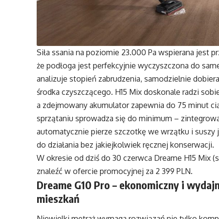
Siła ssania na poziomie 23.000 Pa wspierana jest 
że podłoga jest perfekcyjnie wyczyszczona do same
analizuje stopień zabrudzenia, samodzielnie dobie
środka czyszczącego. H15 Mix doskonale radzi sobi
a zdejmowany akumulator zapewnia do 75 minut ci
sprzątaniu sprowadza się do minimum – zintegrow
automatycznie pierze szczotkę we wrzątku i suszy
do działania bez jakiejkolwiek ręcznej konserwacji.
W okresie od dziś do 30 czerwca Dreame H15 Mix 
znaleźć w ofercie promocyjnej za 2 399 PLN.
Dreame G10 Pro – ekonomiczny i wydajn
mieszkań
Niewielki metraż wymaga rozwiązań nie tylko komp