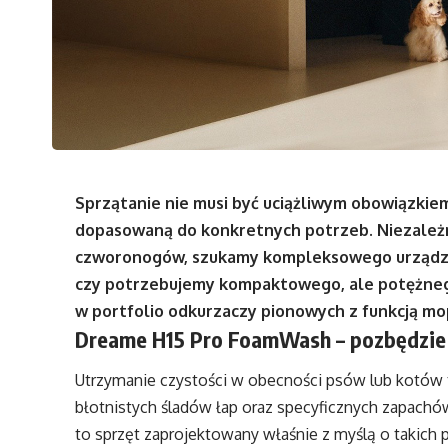
Sprzątanie nie musi być uciążliwym obowiązkie
dopasowaną do konkretnych potrzeb. Niezależn
czworonogów, szukamy kompleksowego urządze
czy potrzebujemy kompaktowego, ale potężneg
w portfolio odkurzaczy pionowych z funkcją m
Dreame H15 Pro FoamWash
–
pozbędzie 
Utrzymanie czystości w obecności psów lub kotów 
błotnistych śladów łap oraz specyficznych zapa
to sprzęt zaprojektowany właśnie z myślą o takich