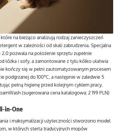
które na bieżąco analizują rodzaj zanieczyszczeń
ergent w zależności od skali zabrudzenia. Specjalna
 2.0 pozwala na położenie sprzętu zupełnie
d łóżka i sofy, a zamontowane z tyłu kółko ułatwia
nie kończy się w pełni zautomatyzowanym procesem
e podgrzanej do 100°C, a następnie w zaledwie 5
ując pełną higienę przed kolejnym cyklem pracy.
 FoamWash (sugerowana cena katalogowa: 2 199 PLN)
ll-in-One
ania i maksymalizacji użyteczności stworzono model
om, w których sterta tradycyjnych mopów