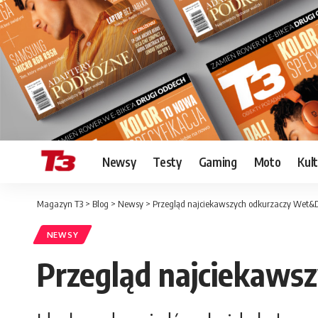
Newsy
Testy
Gaming
Moto
Kul
Magazyn T3
>
Blog
>
Newsy
>
Przegląd najciekawszych odkurzaczy Wet&
NEWSY
Przegląd najciekaws