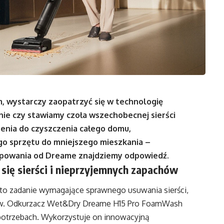
m, wystarczy zaopatrzyć się w technologię
ie czy stawiamy czoła wszechobecnej sierści
nia do czyszczenia całego domu,
o sprzętu do mniejszego mieszkania –
opowania od Dreame znajdziemy odpowiedź.
się sierści i nieprzyjemnych zapachów
to zadanie wymagające sprawnego usuwania sierści,
chów. Odkurzacz Wet&Dry Dreame H15 Pro FoamWash
 potrzebach. Wykorzystuje on innowacyjną