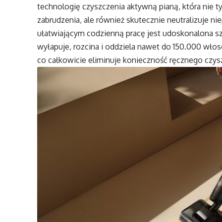
technologię czyszczenia aktywną pianą, która nie t
zabrudzenia, ale również skutecznie neutralizuje 
ułatwiającym codzienną pracę jest udoskonalona sz
wyłapuje, rozcina i oddziela nawet do 150.000 włos
co całkowicie eliminuje konieczność ręcznego czys