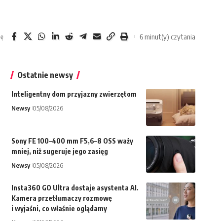
6 minut(y) czytania
ię
Ostatnie newsy
Inteligentny dom przyjazny zwierzętom
Newsy
05/08/2026
Sony FE 100–400 mm F5,6–8 OSS waży
mniej, niż sugeruje jego zasięg
Newsy
05/08/2026
Insta360 GO Ultra dostaje asystenta AI.
Kamera przetłumaczy rozmowę
i wyjaśni, co właśnie oglądamy