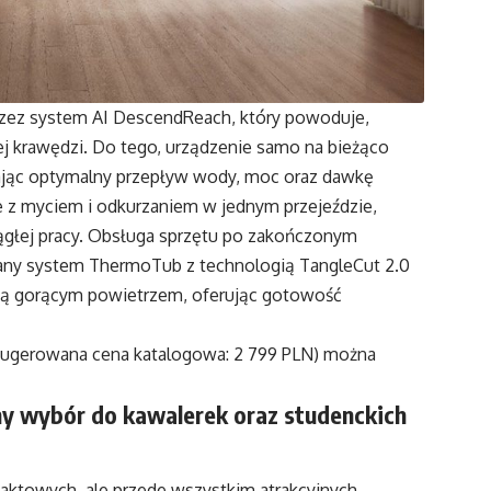
przez system AI DescendReach, który powoduje,
j krawędzi. Do tego, urządzenie samo na bieżąco
rając optymalny przepływ wody, moc oraz dawkę
e z myciem i odkurzaniem w jednym przejeździe,
ągłej pracy. Obsługa sprzętu po zakończonym
any system ThermoTub z technologią TangleCut 2.0
 ją gorącym powietrzem, oferując gotowość
(sugerowana cena katalogowa: 2 799 PLN) można
y wybór do kawalerek oraz studenckich
aktowych, ale przede wszystkim atrakcyjnych