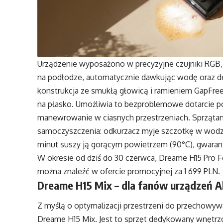
Urządzenie wyposażono w precyzyjne czujniki RGB, 
na podłodze, automatycznie dawkując wodę oraz det
konstrukcja ze smukłą głowicą i ramieniem GapFree
na płasko. Umożliwia to bezproblemowe dotarcie po
manewrowanie w ciasnych przestrzeniach. Sprząta
samoczyszczenia: odkurzacz myje szczotkę w wodzi
minut suszy ją gorącym powietrzem (90°C), gwarant
W okresie od dziś do 30 czerwca, Dreame H15 Pro
można znaleźć w ofercie promocyjnej za 1 699 PLN.
Dreame H15 Mix
–
dla fanów urządzeń A
Z myślą o optymalizacji przestrzeni do przechowyw
Dreame H15 Mix. Jest to sprzęt dedykowany wnętrz