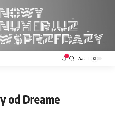
8
Aa
Font
Resizer
ry od Dreame