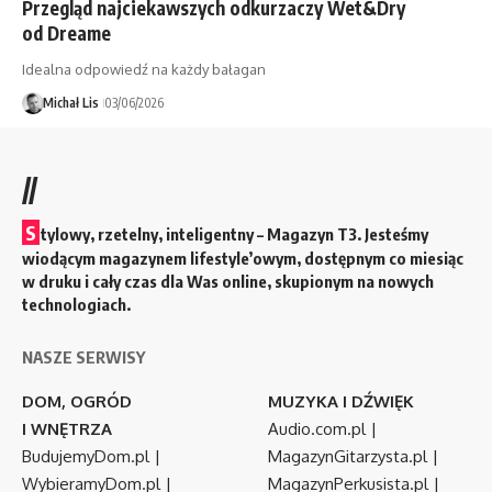
Przegląd najciekawszych odkurzaczy Wet&Dry
od Dreame
Idealna odpowiedź na każdy bałagan
Michał Lis
03/06/2026
//
S
tylowy, rzetelny, inteligentny – Magazyn T3. Jesteśmy
wiodącym magazynem lifestyle’owym, dostępnym co miesiąc
w druku i cały czas dla Was online, skupionym na nowych
technologiach.
NASZE SERWISY
DOM, OGRÓD
MUZYKA I DŹWIĘK
I WNĘTRZA
Audio.com.pl
|
BudujemyDom.pl
|
MagazynGitarzysta.pl
|
WybieramyDom.pl
|
MagazynPerkusista.pl
|