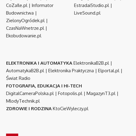
CoZaIle.pl
|
Informator
EstradaiStudio.pl
|
Budownictwa
|
LiveSound.pl
ZielonyOgródek.pl
|
CzasNaWnetrze.pl
|
Ekobudowanie.pl
ELEKTRONIKA I AUTOMATYKA
ElektronikaB2B.pl
|
AutomatykaB2B.pl
|
Elektronika Praktyczna
|
Elportal.pl
|
Świat Radio
FOTOGRAFIA, EDUKACJA I HI-TECH
DigitalCameraPolska.pl
|
Fotopolis.pl
|
MagazynT3.pl
|
MlodyTechnik.pl
ZDROWIE I RODZINA
KtoCieWyleczy.pl