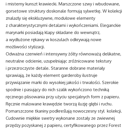
i misterny kunszt krawiecki. Marszczone szwy i wbudowane,
gorsetowe struktury doskonale formują sylwetkę. W kolekcji
znalazły się ekskluzywne, modułowe elementy
z charakterystycznymi detalami i wykończeniami. Eleganckie
marynarki posiadają klapy składane do wewnątrz,
a wydłużone rękawy w koszulach odkrywają nowe
możliwości stylizacji.
Odważna czerwień i intensywny żółty równoważą delikatne,
neutralne odcienie, uzupełniając zróżnicowane tekstury
i przezroczyste detale. Staranne dobrane materiały
sprawiają, że każdy element garderoby ilustruje
przywiązanie marki do wysokiej jakości i trwałości. Szerokie
spodnie i pasujący do nich szalik wykończono techniką
ręcznego plisowania przy użyciu specjalnych form z papieru.
Ręcznie malowane krawędzie tworzą iluzję głębi i ruchu.
Pomarszczone tkaniny podkreślają nowoczesny styl kolekcji.
Cudownie miękkie swetry wykonane zostały ze zwiewnej
przędzy pozyskanej z papieru, certyfikowanego przez Forest