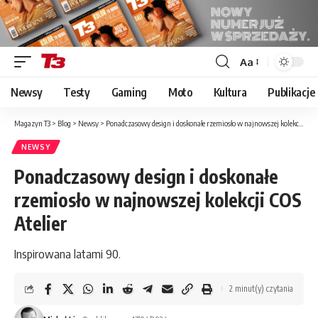
Aa
Font
Resizer
Newsy
Testy
Gaming
Moto
Kultura
Publikacje
Magazyn T3
>
Blog
>
Newsy
>
Ponadczasowy design i doskonałe rzemiosło w najnowszej kolekcji COS Atelier
NEWSY
Ponadczasowy design i doskonałe
rzemiosło w najnowszej kolekcji COS
Atelier
Inspirowana latami 90.
2 minut(y) czytania