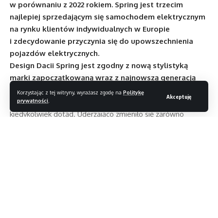
w porównaniu z 2022 rokiem. Spring jest trzecim
najlepiej sprzedającym się samochodem elektrycznym
na rynku klientów indywidualnych w Europie
i zdecydowanie przyczynia się do upowszechnienia
pojazdów elektrycznych.
Design Dacii Spring jest zgodny z nową stylistyką
marki zapoczątkowaną wraz z najnowszą generacją
modelu Duster
. Solidny, wyrazisty styl, dzięki
Korzystając z tej witryny, wyrażasz zgodę na
Politykę
Akceptuję
któremu Dacia Spring jest jeszcze bardziej atrakcyjna niż
prywatności
.
kiedykolwiek dotąd. Uderzająco zmieniło się zarówno
całkowicie przeprojektowane wnętrze, jak i nadwozie,
w którym jedynie dach został zachowany z poprzedniej
edycji tego modelu.
Nowa Dacia Spring jest dostępna w 6 kolorach
nadwozia
, w tym w unikalnych odcieniach Beżowym Safari
Czytaj dalej
i Czerwonym Brick.
System
Media Control
, montowany w standardzie
w wersjach Essential i Expression, jest systemem