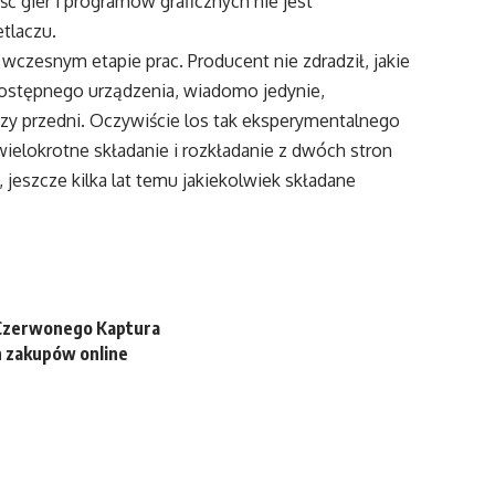
ść gier i programów graficznych nie jest
tlaczu.
wczesnym etapie prac. Producent nie zdradził, jakie
ostępnego urządzenia, wiadomo jedynie,
czy przedni. Oczywiście los tak eksperymentalnego
wielokrotne składanie i rozkładanie z dwóch stron
 jeszcze kilka lat temu jakiekolwiek składane
 Czerwonego Kaptura
h zakupów online