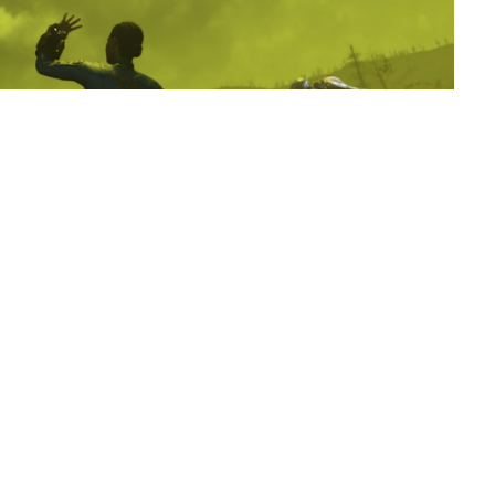
j udanych gier 2018 roku, ale zdobył pewną grupę
 po ruinach Wirginii Zachodniej. Mimo krytyki,