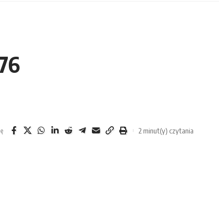
 76
2 minut(y) czytania
ię