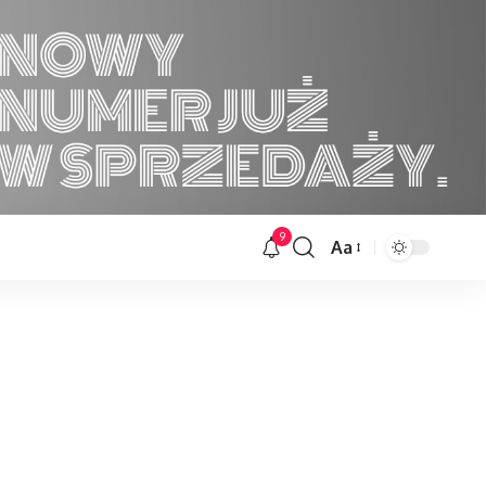
9
Aa
Font
Resizer