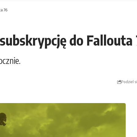
ta 76
ubskrypcję do Fallouta
cznie.
Podziel s