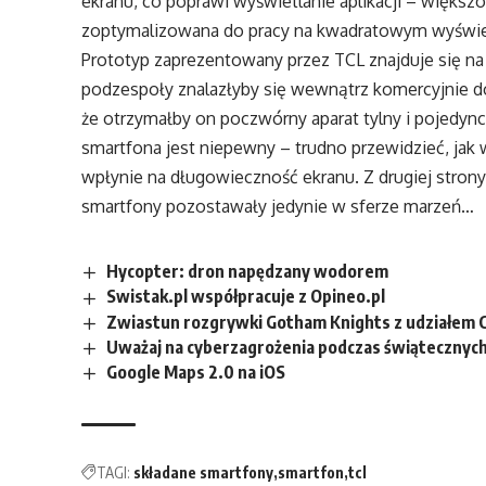
ekranu, co poprawi wyświetlanie aplikacji – większo
zoptymalizowana do pracy na kwadratowym wyświe
Prototyp zaprezentowany przez TCL znajduje się na 
podzespoły znalazłyby się wewnątrz komercyjnie d
że otrzymałby on poczwórny aparat tylny i pojedyn
smartfona jest niepewny – trudno przewidzieć, jak 
wpłynie na długowieczność ekranu. Z drugiej strony,
smartfony pozostawały jedynie w sferze marzeń…
Hycopter: dron napędzany wodorem
Swistak.pl współpracuje z Opineo.pl
Zwiastun rozgrywki Gotham Knights z udziałem
Uważaj na cyberzagrożenia podczas świątecznyc
Google Maps 2.0 na iOS
TAGI:
składane smartfony
smartfon
tcl