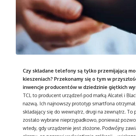
Czy składane telefony są tylko przemijającą m
kieszeniach? Przekonamy się o tym w przyszło
inwencje producentów w dziedzinie giętkich wyś
TCL to producent urządzeń pod marką Alcatel i Black
nazwą. Ich najnowszy prototyp smartfona otrzymał
składający się do wewnątrz, drugi na zewnątrz. To
zostało wybrane nieprzypadkowo, ponieważ pozwol
wtedy, gdy urządzenie jest złożone. Podwójny zaw