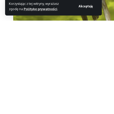
Korzystając z tej witryny, wyrażasz
Akceptuję
zgodę na
Politykę prywatności
.
Umówmy się,
Fallout 76
nie należy do najbardzie
stałych graczy, których wciągnęło podróżowanie