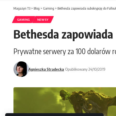
Magazyn T3
>
Blog
>
Gaming
>
Bethesda zapowiada subskrypcję do Fallou
GAMING
NEWSY
Bethesda zapowiada s
Prywatne serwery za 100 dolarów ro
Agnieszka Stradecka
Opublikowany 24/10/2019