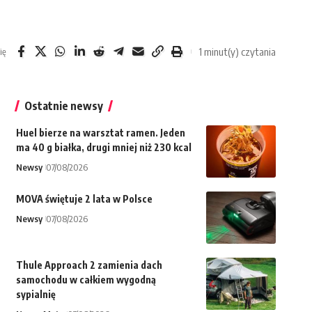
1 minut(y) czytania
ię
Ostatnie newsy
Huel bierze na warsztat ramen. Jeden
ma 40 g białka, drugi mniej niż 230 kcal
Newsy
07/08/2026
MOVA świętuje 2 lata w Polsce
Newsy
07/08/2026
Thule Approach 2 zamienia dach
samochodu w całkiem wygodną
sypialnię