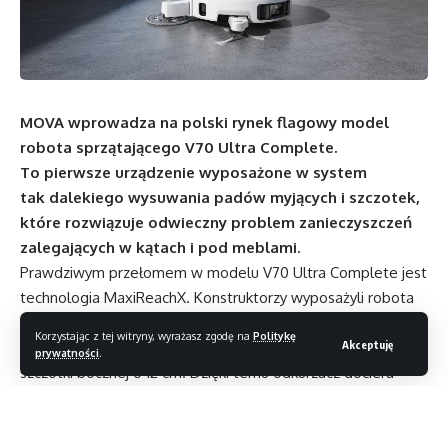
MOVA wprowadza na polski rynek flagowy model
robota sprzątającego V70 Ultra Complete.
To pierwsze urządzenie wyposażone w system
tak dalekiego wysuwania padów myjących i szczotek,
które rozwiązuje odwieczny problem zanieczyszczeń
zalegających w kątach i pod meblami.
Prawdziwym przełomem w modelu V70 Ultra Complete jest
technologia MaxiReachX. Konstruktorzy wyposażyli robota
w pierwszy na świecie mechanizm wysuwania padów
Korzystając z tej witryny, wyrażasz zgodę na
Politykę
Akceptuję
mopujących aż na 17 cm oraz inteligentne przedłużenie
prywatności
.
szczotki bocznej o 12 cm. Dzięki temu odkurzacz dociera
głęboko w wąskie szczeliny między meblami a ścianą,
nie zostawiając żadnych martwych stref. Uzupełnieniem
tego systemu jest nawigacja FlexScope z chowanym