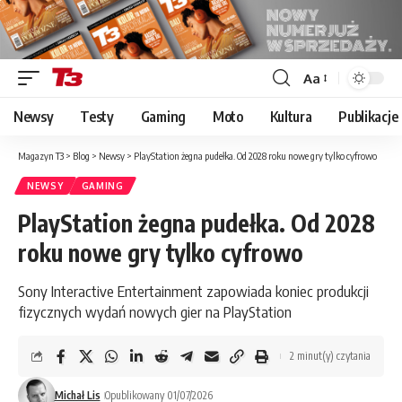
Aa
Font
Resizer
Newsy
Testy
Gaming
Moto
Kultura
Publikacje
Magazyn T3
>
Blog
>
Newsy
>
PlayStation żegna pudełka. Od 2028 roku nowe gry tylko cyfrowo
NEWSY
GAMING
PlayStation żegna pudełka. Od 2028
roku nowe gry tylko cyfrowo
Sony Interactive Entertainment zapowiada koniec produkcji
fizycznych wydań nowych gier na PlayStation
2 minut(y) czytania
Michał Lis
Opublikowany 01/07/2026