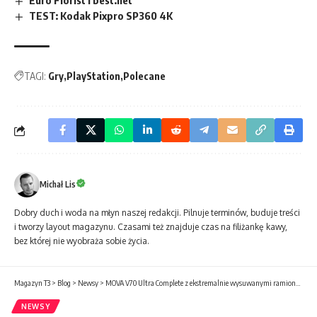
Euro Florist i best.net
TEST: Kodak Pixpro SP360 4K
TAGI:
Gry
PlayStation
Polecane
Michał Lis
Dobry duch i woda na młyn naszej redakcji. Pilnuje terminów, buduje treści
i tworzy layout magazynu. Czasami też znajduje czas na filiżankę kawy,
bez której nie wyobraża sobie życia.
Magazyn T3
>
Blog
>
Newsy
>
MOVA V70 Ultra Complete z ekstremalnie wysuwanymi ramionami wyznacza nowy standard czystości
NEWSY