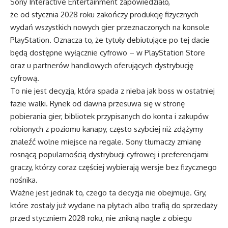
Sony Interactive Entertainment zapowiedziało,
że od stycznia 2028 roku zakończy produkcję fizycznych
wydań wszystkich nowych gier przeznaczonych na konsole
PlayStation. Oznacza to, że tytuły debiutujące po tej dacie
będą dostępne wyłącznie cyfrowo – w PlayStation Store
oraz u partnerów handlowych oferujących dystrybucję
cyfrową.
To nie jest decyzja, która spada z nieba jak boss w ostatniej
fazie walki. Rynek od dawna przesuwa się w stronę
pobierania gier, bibliotek przypisanych do konta i zakupów
robionych z poziomu kanapy, często szybciej niż zdążymy
znaleźć wolne miejsce na regale. Sony tłumaczy zmianę
rosnącą popularnością dystrybucji cyfrowej i preferencjami
graczy, którzy coraz częściej wybierają wersje bez fizycznego
nośnika.
Ważne jest jednak to, czego ta decyzja nie obejmuje. Gry,
które zostały już wydane na płytach albo trafią do sprzedaży
przed styczniem 2028 roku, nie znikną nagle z obiegu