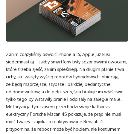
Zanim zdążyliśmy oswoić iPhone’a 16, Apple już kusi
siedemnastką – jakby smartfony były sezonowymi owocami,
które trzeba zjeść, zanim spleśnieją. Na drugim planie trwa
cichy, ale zacięty wyścig robotów hybrydowych: obiecują,
że będą mądrzejsze, szybsze i bardziej pedantyczne
od domowników, a do pełni szczęścia brakuje im właściwie
tylko tego, by wstawiły pranie i odpisały na zaległe maile.
Motoryzacja tymczasem przechodzi swoje katharsis:
elektryczny Porsche Macan 4S pokazuje, że prąd nie musi
mieć twarzy czajnika, a reaktywowane Renault 4
przypomina, że reboot może być hołdem, nie kostiumem