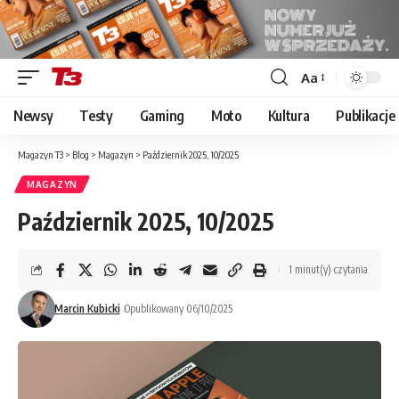
Aa
Font
Resizer
Newsy
Testy
Gaming
Moto
Kultura
Publikacje
Magazyn T3
>
Blog
>
Magazyn
>
Październik 2025, 10/2025
MAGAZYN
Październik 2025, 10/2025
1 minut(y) czytania
Marcin Kubicki
Opublikowany 06/10/2025