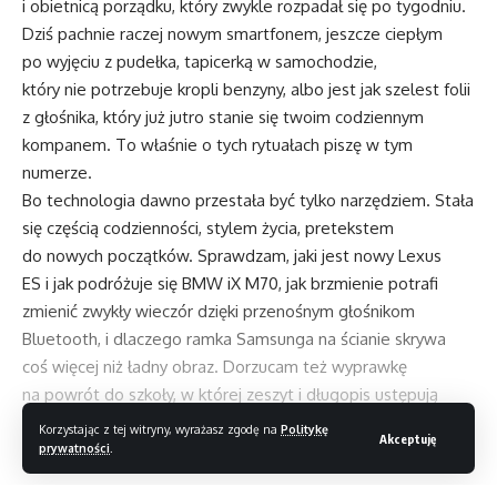
i obietnicą porządku, który zwykle rozpadał się po tygodniu.
Dziś pachnie raczej nowym smartfonem, jeszcze ciepłym
po wyjęciu z pudełka, tapicerką w samochodzie,
który nie potrzebuje kropli benzyny, albo jest jak szelest folii
z głośnika, który już jutro stanie się twoim codziennym
kompanem. To właśnie o tych rytuałach piszę w tym
numerze.
Bo technologia dawno przestała być tylko narzędziem. Stała
się częścią codzienności, stylem życia, pretekstem
do nowych początków. Sprawdzam, jaki jest nowy Lexus
ES i jak podróżuje się BMW iX M70, jak brzmienie potrafi
zmienić zwykły wieczór dzięki przenośnym głośnikom
Bluetooth, i dlaczego ramka Samsunga na ścianie skrywa
coś więcej niż ładny obraz. Dorzucam też wyprawkę
na powrót do szkoły, w której zeszyt i długopis ustępują
miejsca laptopom, powerbankom i aplikacjom.
Korzystając z tej witryny, wyrażasz zgodę na
Politykę
Akceptuję
Wrzesień nie jest już tylko początkiem roku szkolnego.
prywatności
.
To reset, nowa energia i pretekst, żeby zacząć inaczej.