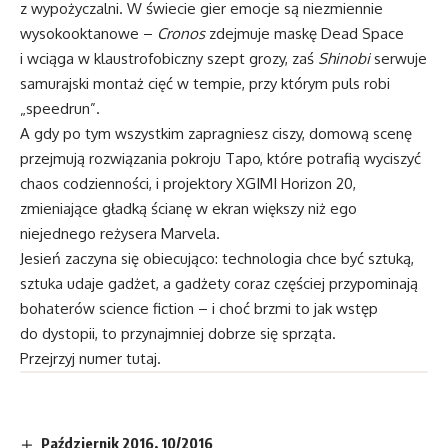
z wypożyczalni. W świecie gier emocje są niezmiennie
wysokooktanowe –
Cronos
zdejmuje maskę Dead Space
i wciąga w klaustrofobiczny szept grozy, zaś
Shinobi
serwuje
samurajski montaż cięć w tempie, przy którym puls robi
„speedrun”.
A gdy po tym wszystkim zapragniesz ciszy, domową scenę
przejmują rozwiązania pokroju Tapo, które potrafią wyciszyć
chaos codzienności, i projektory XGIMI Horizon 20,
zmieniające gładką ścianę w ekran większy niż ego
niejednego reżysera Marvela.
Jesień zaczyna się obiecująco: technologia chce być sztuką,
sztuka udaje gadżet, a gadżety coraz częściej przypominają
bohaterów science fiction – i choć brzmi to jak wstęp
do dystopii, to przynajmniej dobrze się sprząta.
Przejrzyj numer
tutaj
.
Październik 2016, 10/2016