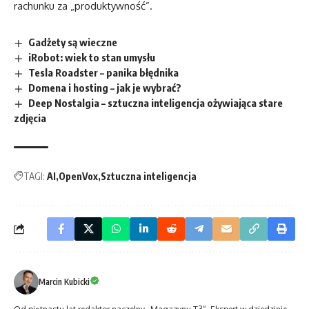
rachunku za „produktywność”.
Gadżety są wieczne
iRobot: wiek to stan umysłu
Tesla Roadster – panika błędnika
Domena i hosting – jak je wybrać?
Deep Nostalgia – sztuczna inteligencja ożywiająca stare
zdjęcia
TAGI:
AI
OpenVox
Sztuczna inteligencja
Marcin Kubicki