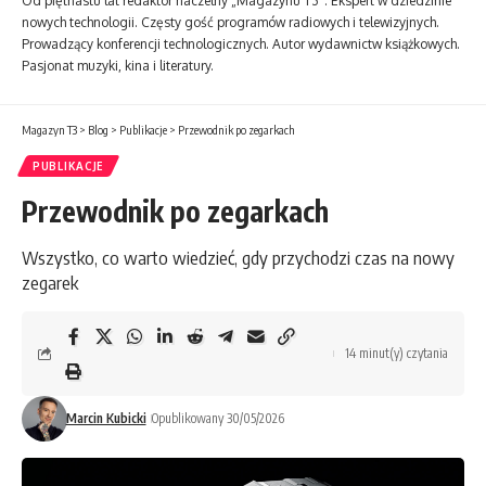
Od piętnastu lat redaktor naczelny „Magazynu T3”. Ekspert w dziedzinie
nowych technologii. Częsty gość programów radiowych i telewizyjnych.
Prowadzący konferencji technologicznych. Autor wydawnictw książkowych.
Pasjonat muzyki, kina i literatury.
Magazyn T3
>
Blog
>
Publikacje
>
Przewodnik po zegarkach
PUBLIKACJE
Przewodnik po zegarkach
Wszystko, co warto wiedzieć, gdy przychodzi czas na nowy
zegarek
14 minut(y) czytania
Marcin Kubicki
Opublikowany 30/05/2026