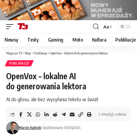
Aa
Font
Resizer
Newsy
Testy
Gaming
Moto
Kultura
Publikacje
Magazyn T3
>
Blog
>
Publikacje
>
OpenVox – lokalne AI do generowania lektora
PUBLIKACJE
OpenVox – lokalne AI
do generowania lektora
AI do głosu, ale bez wysyłania tekstu w świat
2 minut(y) czytania
Marcin Kubicki
Opublikowany 05/06/2026