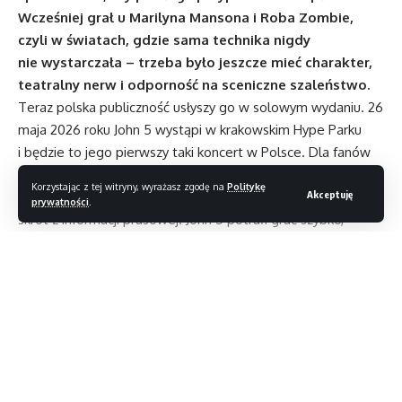
Wcześniej grał u Marilyna Mansona i Roba Zombie,
czyli w światach, gdzie sama technika nigdy
nie wystarczała – trzeba było jeszcze mieć charakter,
teatralny nerw i odporność na sceniczne szaleństwo.
Teraz polska publiczność usłyszy go w solowym wydaniu. 26
maja 2026 roku John 5 wystąpi w krakowskim Hype Parku
i będzie to jego pierwszy taki koncert w Polsce. Dla fanów
gitarowego grania to wydarzenie z kategorii tych, przy
Korzystając z tej witryny, wyrażasz zgodę na
Politykę
Akceptuję
których słowo „wirtuoz” wyjątkowo nie brzmi jak leniwy
prywatności
.
skrót z informacji prasowej. John 5 potrafi grać szybko,
owszem, ale w jego przypadku ciekawsze jest to,
że nie traktuje prędkości jak celu samego w sobie.
Metalowy ciężar potrafi u niego sąsiadować z bluegrassem,
progresywne konstrukcje z prostą melodią, a popis
techniczny z czymś, co faktycznie zostaje w głowie
Czytaj dalej
po zejściu ze sceny.
Supportem będzie South of Salem z Wielkiej Brytanii.
Zespół sięga po hardrockową tradycję lat 80., ale nie robi