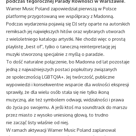
podczas tegorocznej Parady Równości w Warszawie.
Warner Music Poland zapowiedział pierwszą w Polsce
platformę przygotowaną we współpracy z Madonną.
Podczas wydarzenia pojawią się DJ sety oparte na autorskich
remiksach jej największych hitów oraz wybranych utworach
z wieloletniego katalogu artystki. Nie chodzi więc o prostą
playlistę „best of”, tylko o taneczną reinterpretację jej
muzyki stworzoną specjalnie z myślą o paradzie.
To dość naturalne połączenie, bo Madonna od lat pozostaje
jedną z najważniejszych postaci popkultury związanych
ze społecznością LGBTQIA+. Jej twórczość, publiczne
wypowiedzi i konsekwentne wsparcie dla wolności ekspresji
sprawiły, że dla wielu osób stała się nie tylko ikoną
muzyczną, ale też symbolem odwagi, widzialności i prawa
do życia po swojemu. A jeśli ktoś ma soundtrack do marszu
przez miasto z wysoko uniesioną głową, to trudno
nie zacząć listy właśnie od niej.
W ramach aktywacji Warner Music Poland zaplanował