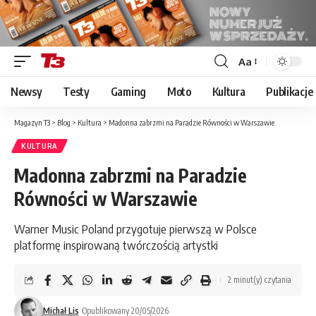
Aa
Font
Resizer
Newsy
Testy
Gaming
Moto
Kultura
Publikacje
Magazyn T3
>
Blog
>
Kultura
>
Madonna zabrzmi na Paradzie Równości w Warszawie
KULTURA
Madonna zabrzmi na Paradzie
Równości w Warszawie
Warner Music Poland przygotuje pierwszą w Polsce
platformę inspirowaną twórczością artystki
2 minut(y) czytania
Michał Lis
Opublikowany 20/05/2026