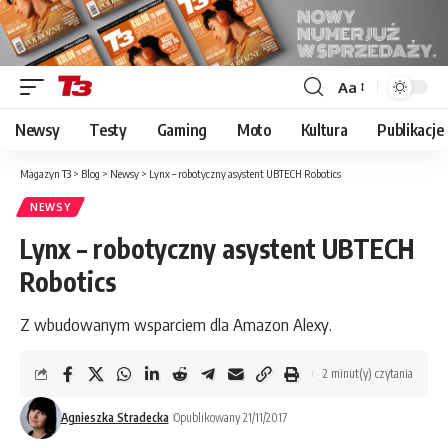
Aa
Font
Resizer
Newsy
Testy
Gaming
Moto
Kultura
Publikacje
Magazyn T3
>
Blog
>
Newsy
>
Lynx – robotyczny asystent UBTECH Robotics
NEWSY
Lynx – robotyczny asystent UBTECH
Robotics
Z wbudowanym wsparciem dla Amazon Alexy.
2 minut(y) czytania
Agnieszka Stradecka
Opublikowany 21/11/2017