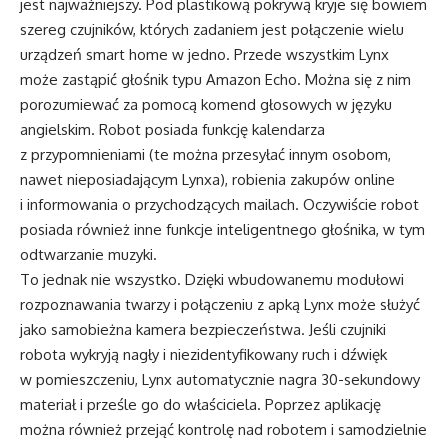
jest najważniejszy. Pod plastikową pokrywą kryje się bowiem
szereg czujników, których zadaniem jest połączenie wielu
urządzeń smart home w jedno. Przede wszystkim Lynx
może zastąpić głośnik typu Amazon Echo. Można się z nim
porozumiewać za pomocą komend głosowych w języku
angielskim. Robot posiada funkcję kalendarza
z przypomnieniami (te można przesyłać innym osobom,
nawet nieposiadającym Lynxa), robienia zakupów online
i informowania o przychodzących mailach. Oczywiście robot
posiada również inne funkcje inteligentnego głośnika, w tym
odtwarzanie muzyki.
To jednak nie wszystko. Dzięki wbudowanemu modułowi
rozpoznawania twarzy i połączeniu z apką Lynx może służyć
jako samobieżna kamera bezpieczeństwa. Jeśli czujniki
robota wykryją nagły i niezidentyfikowany ruch i dźwięk
w pomieszczeniu, Lynx automatycznie nagra 30-sekundowy
materiał i prześle go do właściciela. Poprzez aplikację
można również przejąć kontrolę nad robotem i samodzielnie