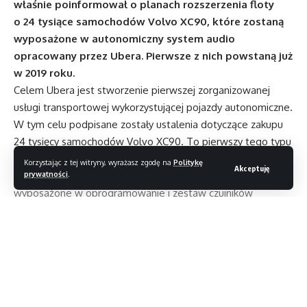
właśnie poinformował o planach rozszerzenia floty
o 24 tysiące samochodów Volvo XC90, które zostaną
wyposażone w autonomiczny system audio
opracowany przez Ubera. Pierwsze z nich powstaną już
w 2019 roku.
Celem Ubera jest stworzenie pierwszej zorganizowanej
usługi transportowej wykorzystującej pojazdy autonomiczne.
W tym celu podpisane zostały ustalenia dotyczące zakupu
24 tysięcy samochodów Volvo XC90. To pierwszy tego typu
i tej skali zakup przeprowadzony przez Ubera. Auta
Korzystając z tej witryny, wyrażasz zgodę na
Politykę
Akceptuję
prywatności
.
dostarczone zostaną do przewoźnika pomiędzy 2019 a 2021,
wyposażone w oprogramowanie i zestaw czujników
opatentowanych przez Ubera i wysłane na drogi. Podobne
rozmowy przeprowadzane są z innymi producentami aut,
w tym Fordem i Daimlerem.
Mimo szybko postępujących prac nad dopracowaniem
technologii autonomicznych samochodów, nie jest ona
Czytaj dalej
jeszcze gotowa na implementację na tak dużą skalę.