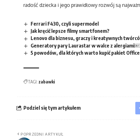
radość dziecka i jego prawidłowy rozwój są najważn
Ferrari F430, czyli supermodel
Jak kręcić lepsze filmy smartfonem?
Lenovo dla biznesu, graczy i kreatywnych twórc
Generatory pary Laurastar w walce z alergiami￼
5 powodów, dla których warto kupić pakiet Office
TAGI:
zabawki
Podziel się tym artykułem
POPRZEDNI ARTYKUŁ