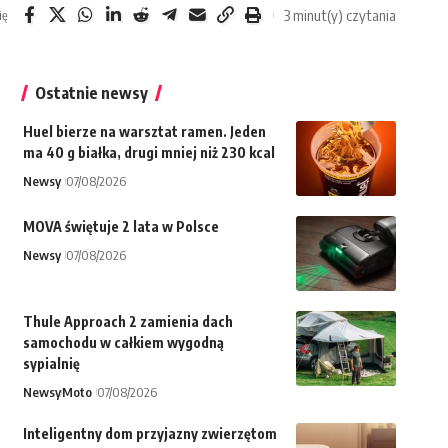
3 minut(y) czytania
ię
Ostatnie newsy
Huel bierze na warsztat ramen. Jeden
ma 40 g białka, drugi mniej niż 230 kcal
Newsy
07/08/2026
MOVA świętuje 2 lata w Polsce
Newsy
07/08/2026
Thule Approach 2 zamienia dach
samochodu w całkiem wygodną
sypialnię
Newsy
Moto
07/08/2026
Inteligentny dom przyjazny zwierzętom