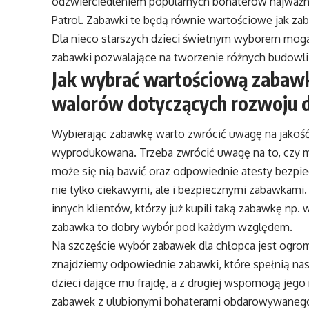
odzwierciedleniem popularnych bohaterów najważni
Patrol. Zabawki
te będą równie wartościowe jak zab
Dla nieco starszych dzieci świetnym wyborem mogą
zabawki pozwalające na tworzenie różnych budowli 
Jak wybrać wartościową zabawk
walorów dotyczących rozwoju 
Wybierając zabawkę warto zwrócić uwagę na jakość j
wyprodukowana. Trzeba zwrócić uwagę na to, czy 
może się nią bawić oraz odpowiednie atesty bezpi
nie tylko ciekawymi, ale i bezpiecznymi zabawkami.
innych klientów, którzy już kupili taką zabawkę np
zabawka to dobry wybór pod każdym względem.
Na szczęście wybór zabawek dla chłopca jest ogro
znajdziemy odpowiednie zabawki, które spełnią nasz
dzieci dające mu frajdę, a z drugiej wspomogą jego
zabawek
z ulubionymi bohaterami obdarowywanego 