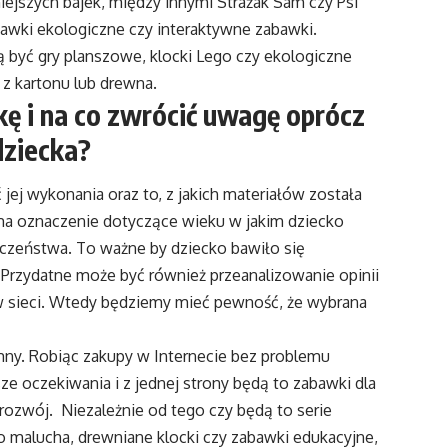
ejszych bajek, między innymi Strażak Sam czy
Psi
awki ekologiczne czy interaktywne zabawki.
 być gry planszowe, klocki Lego czy ekologiczne
z kartonu lub drewna.
ę i na co zwrócić uwagę oprócz
dziecka?
ej wykonania oraz to, z jakich materiałów została
ma oznaczenie dotyczące wieku w jakim dziecko
eczeństwa. To ważne by dziecko bawiło się
 Przydatne może być również przeanalizowanie opinii
. w sieci. Wtedy będziemy mieć pewność, że wybrana
mny. Robiąc zakupy w Internecie bez problemu
e oczekiwania i z jednej strony będą to zabawki dla
 rozwój. Niezależnie od tego czy będą to
serie
malucha, drewniane klocki czy zabawki edukacyjne,