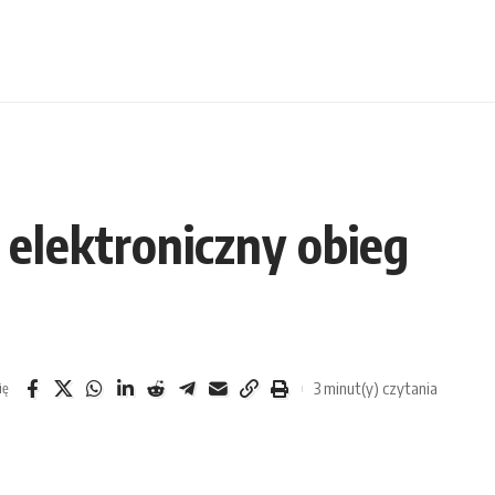
 elektroniczny obieg
3 minut(y) czytania
ię