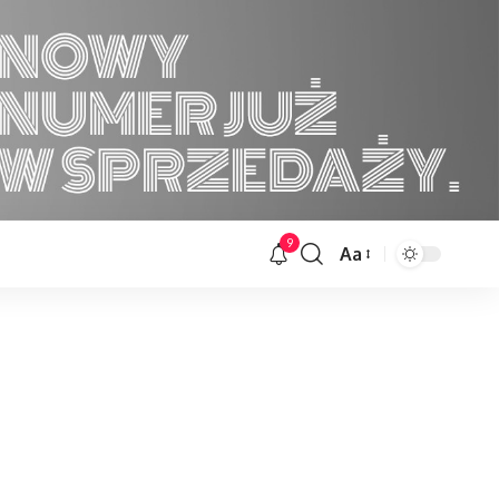
9
Aa
Font
Resizer