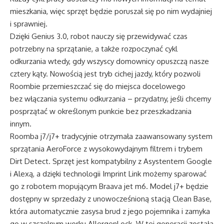
mieszkania, więc sprzęt będzie poruszał się po nim wydajniej
i sprawniej.
Dzięki Genius 3.0, robot nauczy się przewidywać czas
potrzebny na sprzątanie, a także rozpoczynać cykl
odkurzania wtedy, gdy wszyscy domownicy opuszczą nasze
cztery kąty. Nowością jest tryb cichej jazdy, który pozwoli
Roombie przemieszczać się do miejsca docelowego
bez włączania systemu odkurzania – przydatny, jeśli chcemy
posprzątać w określonym punkcie bez przeszkadzania
innym.
Roomba j7/j7+ tradycyjnie otrzymała zaawansowany system
sprzątania AeroForce z wysokowydajnym filtrem i trybem
Dirt Detect. Sprzęt jest kompatybilny z Asystentem Google
i Alexą, a dzięki technologii Imprint Link możemy sparować
go z robotem mopującym Braava jet m6. Model j7+ będzie
dostępny w sprzedaży z unowocześnioną stacją Clean Base,
która automatycznie zasysa brud z jego pojemnika i zamyka
go w szczelnym worku AllergenLock. W tej generacji została