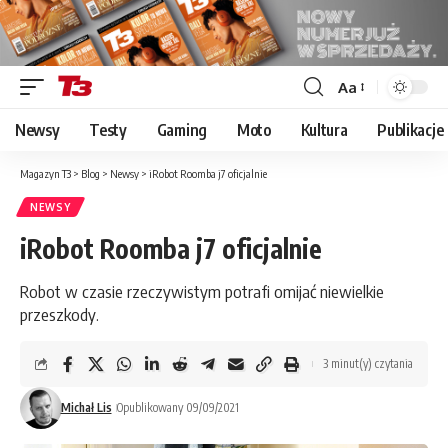
Aa
Font
Resizer
Newsy
Testy
Gaming
Moto
Kultura
Publikacje
Magazyn T3
>
Blog
>
Newsy
>
iRobot Roomba j7 oficjalnie
NEWSY
iRobot Roomba j7 oficjalnie
Robot w czasie rzeczywistym potrafi omijać niewielkie
przeszkody.
3 minut(y) czytania
Michał Lis
Opublikowany 09/09/2021