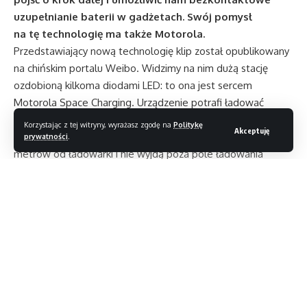
uzupełnianie baterii w gadżetach. Swój pomysł
na tę technologię ma także Motorola.
Przedstawiający nową technologię klip został opublikowany
na chińskim portalu Weibo. Widzimy na nim dużą stację
ozdobioną kilkoma diodami LED: to ona jest sercem
Motorola Space Charging. Urządzenie potrafi ładować
do czterech smartfonów jednocześnie: wystarczy,
Korzystając z tej witryny, wyrażasz zgodę na
Politykę
Akceptuję
że urządzenia znajdą się w odległości maksymalnie 3
prywatności
.
metrów od ładowarki i nie wyjdą poza pole ładowania
o zasięgu około 100 stopni. Technologia uzupełni baterię
urządzenia nawet wtedy, jeśli w przestrzeni pomiędzy nimi
znajdą się nieożywione przeszkody, zaś w przypadku
wykrycia ludzkiego ruchu natychmiast wstrzyma ładowanie.
Technologia Space Charging oparta została na protokole
GuRu Wireless, który docelowo ma zasilać
Czytaj dalej
nie tylko smartfony i prawdziwie bezprzewodowe słuchawki,
ale także rozwiązania smart home, linie produkcyjne