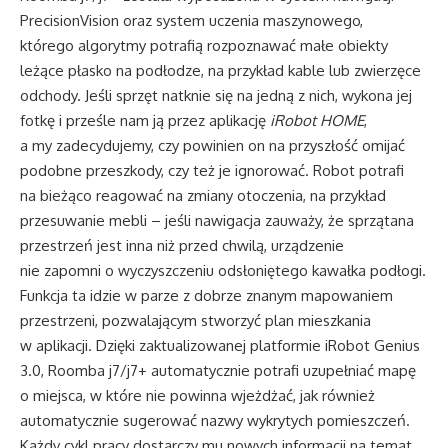
PrecisionVision oraz system uczenia maszynowego,
którego algorytmy potrafią rozpoznawać małe obiekty
leżące płasko na podłodze, na przykład kable lub zwierzęce
odchody. Jeśli sprzęt natknie się na jedną z nich, wykona jej
fotkę i prześle nam ją przez aplikację
iRobot HOME
,
a my zadecydujemy, czy powinien on na przyszłość omijać
podobne przeszkody, czy też je ignorować. Robot potrafi
na bieżąco reagować na zmiany otoczenia, na przykład
przesuwanie mebli – jeśli nawigacja zauważy, że sprzątana
przestrzeń jest inna niż przed chwilą, urządzenie
nie zapomni o wyczyszczeniu odsłoniętego kawałka podłogi.
Funkcja ta idzie w parze z dobrze znanym mapowaniem
przestrzeni, pozwalającym stworzyć plan mieszkania
w aplikacji. Dzięki zaktualizowanej platformie iRobot Genius
3.0, Roomba j7/j7+ automatycznie potrafi uzupełniać mapę
o miejsca, w które nie powinna wjeżdżać, jak również
automatycznie sugerować nazwy wykrytych pomieszczeń.
Każdy cykl pracy dostarczy mu nowych informacji na temat