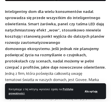
Inteligentny dom dla wielu konsumentów nadal
sprowadza się przede wszystkim do inteligentnego
oświetlenia. Smart żarówka, panel czy taśma LED dają
natychmiastowy efekt „wow”, stosunkowo niewiele
kosztują i stanowią punkt wyjścia do dalszych planów
rozwoju zautomatyzowanego
domowego ekosystemu. Jeśli jednak nie planujemy
poświęcać życia na rozmyślanie o czujnikach,
protokołach czy scenach, nadal możemy w pełni
czerpać z profitów, jakie daje nowoczesne oświetlenie.
Jedną z firm, która poświęciła całkowitą uwagę
tematowi światła w naszych domach, jest Govee. Marka
ta z każdym rokiem rozwija swoje imponujące portfolio
Korzystając z tej witryny, wyrażasz zgodę na
Politykę
Akceptuję
produktów, które zyskują wiernych fanów również
prywatności
.
na polskim rynku. Jeśli istnieje jakiś rodzaj lampy, paska
czy girlandy – możemy być pewni, że znajduje się
on w ofercie Govee. Produkty te wyróżniają się