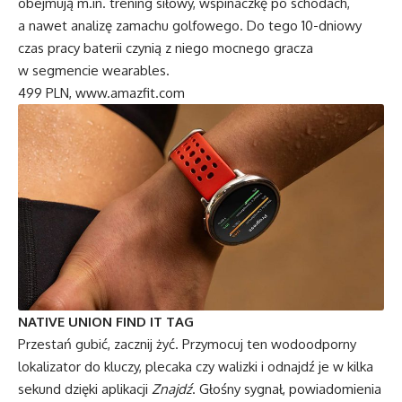
obejmują m.in. trening siłowy, wspinaczkę po schodach,
a nawet analizę zamachu golfowego. Do tego 10-dniowy
czas pracy baterii czynią z niego mocnego gracza
w segmencie wearables.
499 PLN,
www.amazfit.com
NATIVE UNION FIND IT TAG
Przestań gubić, zacznij żyć. Przymocuj ten wodoodporny
lokalizator do kluczy, plecaka czy walizki i odnajdź je w kilka
sekund dzięki aplikacji
Znajdź
. Głośny sygnał, powiadomienia