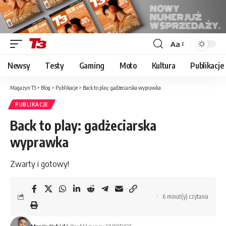
Aa
Font
Resizer
Newsy
Testy
Gaming
Moto
Kultura
Publikacje
Magazyn T3
>
Blog
>
Publikacje
>
Back to play: gadżeciarska wyprawka
PUBLIKACJE
Back to play: gadżeciarska
wyprawka
Zwarty i gotowy!
6 minut(y) czytania