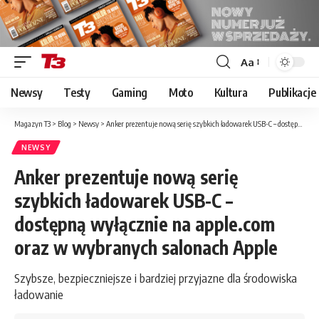
Aa
Font
Resizer
Newsy
Testy
Gaming
Moto
Kultura
Publikacje
Magazyn T3
>
Blog
>
Newsy
>
Anker prezentuje nową serię szybkich ładowarek USB-C – dostępną wyłącznie na apple.com oraz w wybranych salonach Apple
NEWSY
Anker prezentuje nową serię
szybkich ładowarek USB-C –
dostępną wyłącznie na apple.com
oraz w wybranych salonach Apple
Szybsze, bezpieczniejsze i bardziej przyjazne dla środowiska
ładowanie