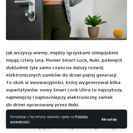
Jak wszyscy wiemy, między igrzyskami olimpijskimi
mijają cztery lata. Pionier Smart Lock, Nuki, poświęcił
dokładnie tyle samo czasu na dalszy rozwój
elektronicznych zamków do drzwi piątej generacji.
To skok w innowacyjności, który wygenerował kilka
superlatywów: nowy Smart Lock Ultra to najszybszy,
najmniejszy i najmocniejszy elektroniczny zamek
do drzwi opracowany przez Nuki.
Nowy silnik i nowy design Centralnym punktem innowacji
Korzystając z tej witryny, wyrażasz zgodę na
Politykę
jest nowo opracowany silnik. Dokładnie rok temu Nuki
Akceptuję
prywatności
.
udowodniło swojego pionierskiego ducha, wypuszczając