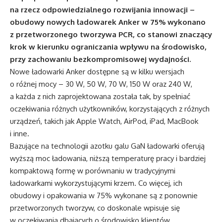
na rzecz odpowiedzialnego rozwijania innowacji –
obudowy nowych ładowarek Anker w 75% wykonano
z przetworzonego tworzywa PCR, co stanowi znaczący
krok w kierunku ograniczania wpływu na środowisko,
przy zachowaniu bezkompromisowej wydajności.
Nowe ładowarki Anker dostępne są w kilku wersjach
o różnej mocy – 30 W, 50 W, 70 W, 150 W oraz 240 W,
a każda z nich zaprojektowana została tak, by spełniać
oczekiwania różnych użytkowników, korzystających z różnych
urządzeń, takich jak Apple Watch, AirPod, iPad, MacBook
i inne.
Bazujące na technologii azotku galu GaN ładowarki oferują
wyższą moc ładowania, niższą temperaturę pracy i bardziej
kompaktową formę w porównaniu w tradycyjnymi
ładowarkami wykorzystującymi krzem. Co więcej, ich
obudowy i opakowania w 75% wykonane są z ponownie
przetworzonych tworzyw, co doskonale wpisuje się
w oczekiwania dbających o środowisko klientów.