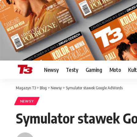
Newsy
Testy
Gaming
Moto
Kul
Magazyn T3
>
Blog
>
Newsy
>
Symulator stawek Google AdWords
NEWSY
Symulator stawek G