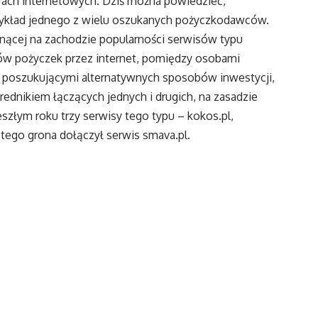
rach internetowych. Dziś można powiedzieć,
przykład jednego z wielu oszukanych pożyczkodawców.
snącej na zachodzie popularności serwisów typu
mów pożyczek przez internet, pomiędzy osobami
 poszukującymi alternatywnych sposobów inwestycji,
ednikiem łączących jednych i drugich, na zasadzie
szłym roku trzy serwisy tego typu – kokos.pl,
tego grona dołączył serwis smava.pl.
no upodobali go sobie nierzetelni pożyczkobiorcy.
m udzielonych za pośrednictwem Monetto pożyczek.
 za słabą weryfikację pożyczkobiorców
i. Nowe mechanizmy zabezpieczeń były wprawdzie
zekładano.
owitego spadku zainteresowania inwestycjami
solidarnego buntu inwestorów. Użytkownicy skarżyli
telefony, a kontakt mailowy jest bardzo słaby. Dziś
 nie pojawiają się nowe aukcje z pożyczkami, a jego