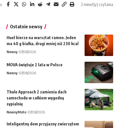
2 minut(y) czytania
ię
Ostatnie newsy
Huel bierze na warsztat ramen. Jeden
ma 40 g białka, drugi mniej niż 230 kcal
Newsy
07/08/2026
MOVA świętuje 2 lata w Polsce
Newsy
07/08/2026
Thule Approach 2 zamienia dach
samochodu w całkiem wygodną
sypialnię
Newsy
Moto
07/08/2026
Inteligentny dom przyjazny zwierzętom