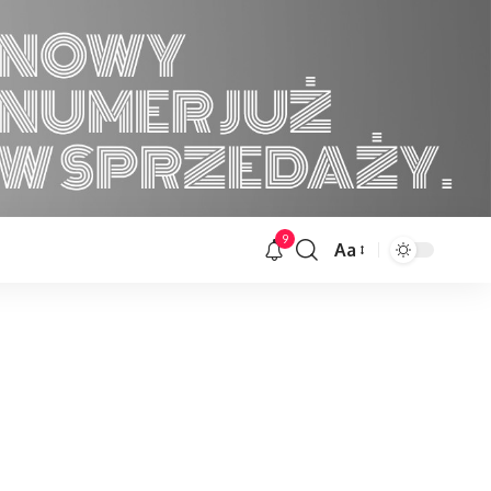
9
Aa
Font
Resizer