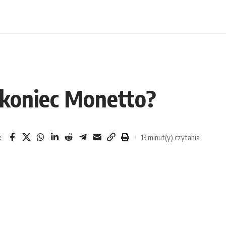
ż koniec Monetto?
13 minut(y) czytania
ę