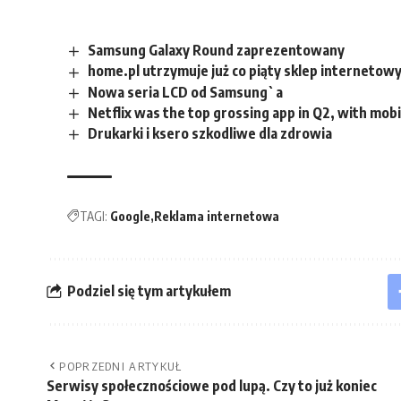
Samsung Galaxy Round zaprezentowany
home.pl utrzymuje już co piąty sklep internetowy 
Nowa seria LCD od Samsung`a
Netflix was the top grossing app in Q2, with mo
Drukarki i ksero szkodliwe dla zdrowia
TAGI:
Google
Reklama internetowa
Podziel się tym artykułem
POPRZEDNI ARTYKUŁ
Serwisy społecznościowe pod lupą. Czy to już koniec