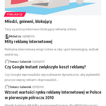
PUBLIKACJE
Młodzi, gniewni, blokujący
Tacy są polscy internauci blokujący reklamę online.
Michał Lis
26/08/2016
Mity reklamy internetowej
Reklama internetowa wciąż rośnie w siłę i goni telewizyjną. Jednak
wokół tej…
Tomasz Galanciak
04/04/2011
Czy Google Instant zwiększyło koszt reklamy?
Czy Google wprowadziło wyszukiwanie dynamiczne, aby wyświetlić
jeszcze więcej reklam i doprowadzić…
Tomasz Galanciak
29/11/2010
Wzrost wartości rynku reklamy internetowej w Polsce
w pierwszym półroczu 2010
Wyniki badania IAB AdEx przeprowadzonego dla IAB Polska przez