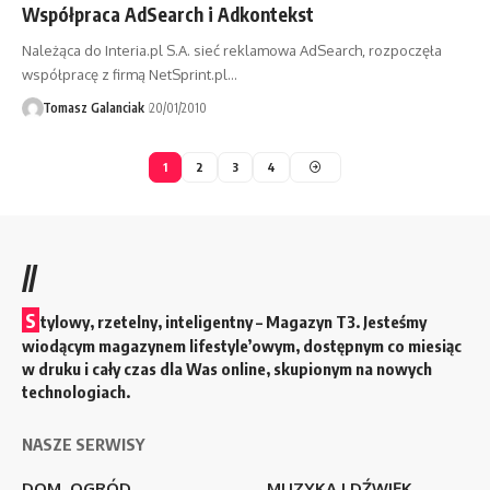
Współpraca AdSearch i Adkontekst
Należąca do Interia.pl S.A. sieć reklamowa AdSearch, rozpoczęła
współpracę z firmą NetSprint.pl…
Tomasz Galanciak
20/01/2010
1
2
3
4
//
S
tylowy, rzetelny, inteligentny – Magazyn T3. Jesteśmy
wiodącym magazynem lifestyle’owym, dostępnym co miesiąc
w druku i cały czas dla Was online, skupionym na nowych
technologiach.
NASZE SERWISY
DOM, OGRÓD
MUZYKA I DŹWIĘK