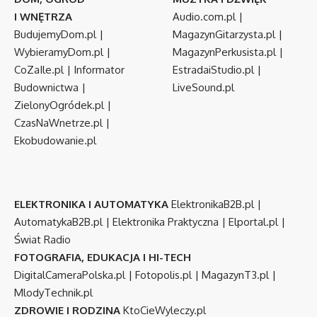
I WNĘTRZA
Audio.com.pl
|
BudujemyDom.pl
|
MagazynGitarzysta.pl
|
WybieramyDom.pl
|
MagazynPerkusista.pl
|
CoZaIle.pl
|
Informator
EstradaiStudio.pl
|
Budownictwa
|
LiveSound.pl
ZielonyOgródek.pl
|
CzasNaWnetrze.pl
|
Ekobudowanie.pl
ELEKTRONIKA I AUTOMATYKA
ElektronikaB2B.pl
|
AutomatykaB2B.pl
|
Elektronika Praktyczna
|
Elportal.pl
|
Świat Radio
FOTOGRAFIA, EDUKACJA I HI-TECH
DigitalCameraPolska.pl
|
Fotopolis.pl
|
MagazynT3.pl
|
MlodyTechnik.pl
ZDROWIE I RODZINA
KtoCieWyleczy.pl