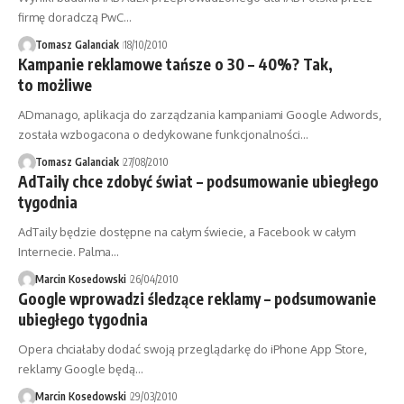
firmę doradczą PwC…
Tomasz Galanciak
18/10/2010
Kampanie reklamowe tańsze o 30 – 40%? Tak,
to możliwe
ADmanago, aplikacja do zarządzania kampaniami Google Adwords,
została wzbogacona o dedykowane funkcjonalności…
Tomasz Galanciak
27/08/2010
AdTaily chce zdobyć świat – podsumowanie ubiegłego
tygodnia
AdTaily będzie dostępne na całym świecie, a Facebook w całym
Internecie. Palma…
Marcin Kosedowski
26/04/2010
Google wprowadzi śledzące reklamy – podsumowanie
ubiegłego tygodnia
Opera chciałaby dodać swoją przeglądarkę do iPhone App Store,
reklamy Google będą…
Marcin Kosedowski
29/03/2010